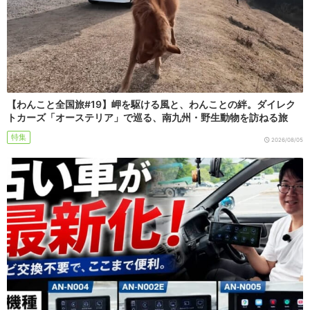
【わんこと全国旅#19】岬を駆ける風と、わんことの絆。ダイレク
トカーズ「オーステリア」で巡る、南九州・野生動物を訪ねる旅
特集
2026/08/05