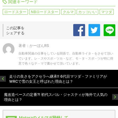
関連キーワード
ロードスター
NBロードスター
クルマ
カッコいい
マツダ
この記事を
シェアする
著者：かーぼんRS
自動車関連の仕事をしている関係で、自動車ライタ－をさせて頂い
ています。レ－スやスポ－ツカ－など、モ－タ－スポ－ツが特に得
意で色々なテ－マで書かせて頂いています。
走りの良さをアクセラへ継承!! 6代目マツダ・ファミリアが
WRCで雪の女王と呼ばれた理由とは？
魔改造ベースの定番?! 初代スバル・ジャスティが海外で人気の
理由とは？
Motorzのメルマガ登録して