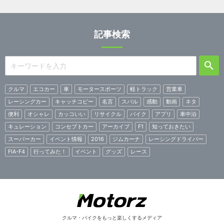
記事検索
クルマ
エコカー
車
モータースポーツ
軽トラック
営業車
レーシングカー
キャッチコピー
名言
スバル
感動
動画
ネタ
便利
オシャレ
カッコいい
リサイクル
バイク
アプリ
車中泊
キュレーション
コンセプトカー
アーカイブ
F1
知っておきたい
スーパーカー
イベント情報
2016
ジムカーナ
レーシングドライバー
FIA-F4
行ってみた！
イベント
グッズ
レース
クルマ・バイクをもっと楽しくするメディア