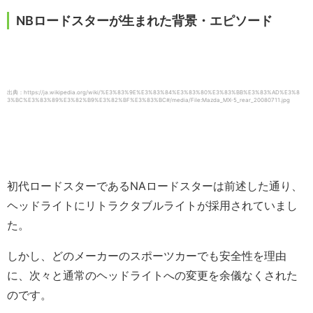
NBロードスターが生まれた背景・エピソード
出典：https://ja.wikipedia.org/wiki/%E3%83%9E%E3%83%84%E3%83%80%E3%83%BB%E3%83%AD%E3%8
3%BC%E3%83%89%E3%82%B9%E3%82%BF%E3%83%BC#/media/File:Mazda_MX-5_rear_20080711.jpg
初代ロードスターであるNAロードスターは前述した通り、
ヘッドライトにリトラクタブルライトが採用されていまし
た。
しかし、どのメーカーのスポーツカーでも安全性を理由
に、次々と通常のヘッドライトへの変更を余儀なくされた
のです。