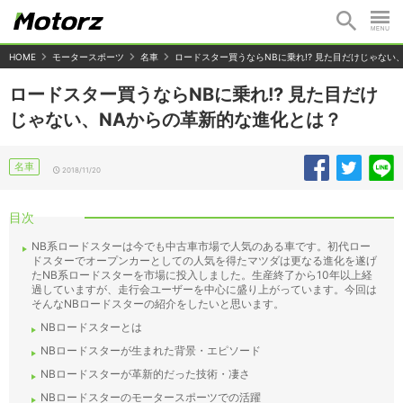
HOME
モータースポーツ
名車
ロードスター買うならNBに乗れ!? 見た目だけじゃない
ロードスター買うならNBに乗れ!? 見た目だけ
じゃない、NAからの革新的な進化とは？
名車
2018/11/20
目次
NB系ロードスターは今でも中古車市場で人気のある車です。初代ロー
ドスターでオープンカーとしての人気を得たマツダは更なる進化を遂げ
たNB系ロードスターを市場に投入しました。生産終了から10年以上経
過していますが、走行会ユーザーを中心に盛り上がっています。今回は
そんなNBロードスターの紹介をしたいと思います。
NBロードスターとは
NBロードスターが生まれた背景・エピソード
NBロードスターが革新的だった技術・凄さ
NBロードスターのモータースポーツでの活躍