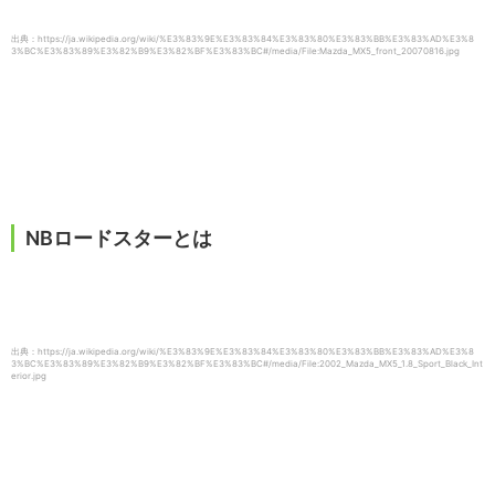
出典：https://ja.wikipedia.org/wiki/%E3%83%9E%E3%83%84%E3%83%80%E3%83%BB%E3%83%AD%E3%8
3%BC%E3%83%89%E3%82%B9%E3%82%BF%E3%83%BC#/media/File:Mazda_MX5_front_20070816.jpg
NBロードスターとは
出典：https://ja.wikipedia.org/wiki/%E3%83%9E%E3%83%84%E3%83%80%E3%83%BB%E3%83%AD%E3%8
3%BC%E3%83%89%E3%82%B9%E3%82%BF%E3%83%BC#/media/File:2002_Mazda_MX5_1.8_Sport_Black_Int
erior.jpg