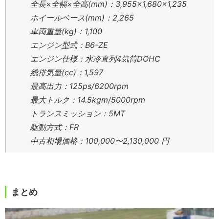
全長×全幅×全高(mm)：3,955×1,680×1,235
ホイールベース(mm)：2,265
車両重量(kg)：1,100
エンジン型式：B6-ZE
エンジン仕様：水冷直列4気筒DOHC
総排気量(cc)：1,597
最高出力：125ps/6200rpm
最大トルク：14.5kgm/5000rpm
トランスミッション：5MT
駆動方式：FR
中古相場価格：100,000〜2,130,000 円
まとめ