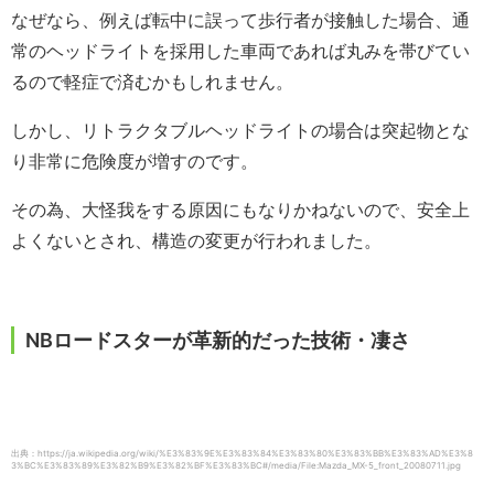
なぜなら、例えば転中に誤って歩行者が接触した場合、通
常のヘッドライトを採用した車両であれば丸みを帯びてい
るので軽症で済むかもしれません。
しかし、リトラクタブルヘッドライトの場合は突起物とな
り非常に危険度が増すのです。
その為、大怪我をする原因にもなりかねないので、安全上
よくないとされ、構造の変更が行われました。
NBロードスターが革新的だった技術・凄さ
出典：https://ja.wikipedia.org/wiki/%E3%83%9E%E3%83%84%E3%83%80%E3%83%BB%E3%83%AD%E3%8
3%BC%E3%83%89%E3%82%B9%E3%82%BF%E3%83%BC#/media/File:Mazda_MX-5_front_20080711.jpg