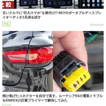
古いクルマに“巨大スマホ”を後付け!? KEIYOポータブルディスプレ
イオーディオ3兄弟を試す
特集
2026/08/04
焼け焦げたコネクターを自分で直す。ルーテシアRSの電装トラブル
をKNIPEXの圧着プライヤーで解決してみた