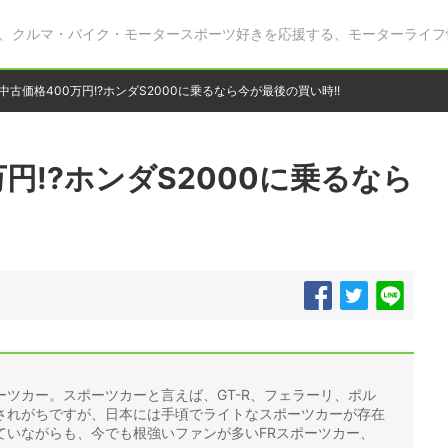
、クルマ・バイク・モータースポーツ好きを応援する、モーターライフ
中古価格400万円!?ホンダS2000に乗るなら今が最後の買い時!!
円!?ホンダS2000に乗るなら
ツカー。スポーツカーと言えば、GT-R、フェラーリ、ポル
されがちですが、日本には手頃でライトなスポーツカーが存在
ていながらも、今でも根強いファンが多いFRスポーツカー、