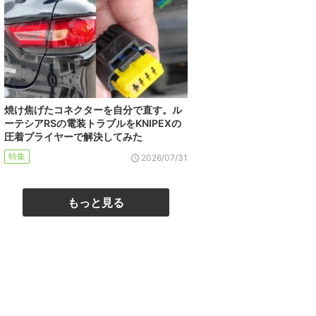
焼け焦げたコネクターを自分で直す。ル
ーテシアRSの電装トラブルをKNIPEXの
圧着プライヤーで解決してみた
特集
2026/07/31
もっと見る