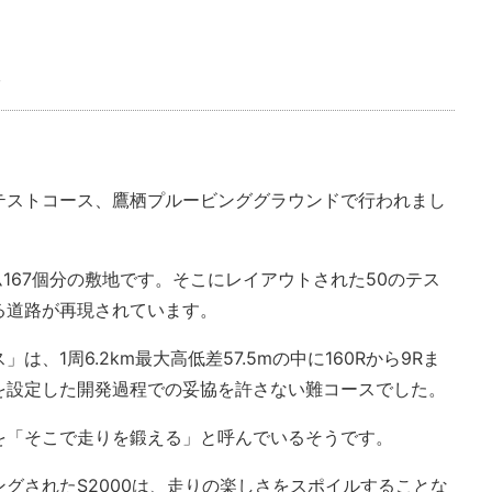
テストコース、鷹栖プルービンググラウンドで行われまし
ム167個分の敷地です。そこにレイアウトされた50のテス
る道路が再現されています。
、1周6.2km最大高低差57.5mの中に160Rから9Rま
を設定した開発過程での妥協を許さない難コースでした。
を「そこで走りを鍛える」と呼んでいるそうです。
グされたS2000は、走りの楽しさをスポイルすることな