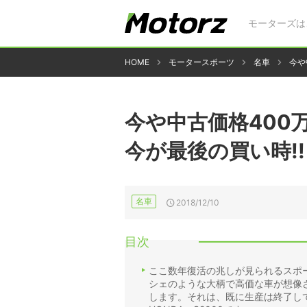
モーターズは
HOME
モータースポーツ
名車
今や
今や中古価格400万
今が最後の買い時!!
名車
2018/12/10
目次
ここ数年復活の兆しが見られるスポー
シェのような大柄で高価な車が想像
します。それは、既に生産は終了し