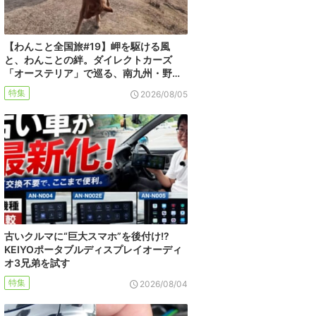
【わんこと全国旅#19】岬を駆ける風
と、わんことの絆。ダイレクトカーズ
「オーステリア」で巡る、南九州・野…
特集
2026/08/05
古いクルマに“巨大スマホ”を後付け!?
KEIYOポータブルディスプレイオーディ
オ3兄弟を試す
特集
2026/08/04