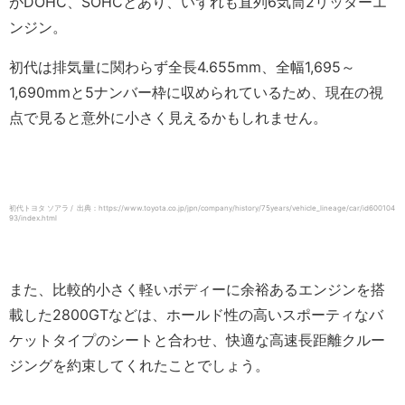
がDOHC、SOHCとあり、いずれも直列6気筒2リッターエ
ンジン。
初代は排気量に関わらず全長4.655mm、全幅1,695～
1,690mmと5ナンバー枠に収められているため、現在の視
点で見ると意外に小さく見えるかもしれません。
初代トヨタ ソアラ / 出典：https://www.toyota.co.jp/jpn/company/history/75years/vehicle_lineage/car/id600104
93/index.html
また、比較的小さく軽いボディーに余裕あるエンジンを搭
載した2800GTなどは、ホールド性の高いスポーティなバ
ケットタイプのシートと合わせ、快適な高速長距離クルー
ジングを約束してくれたことでしょう。