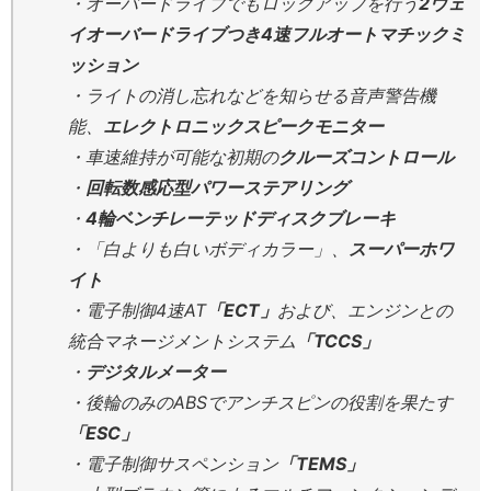
・オーバードライブでもロックアップを行う
2ウェ
イオーバードライブつき4速フルオートマチックミ
ッション
・ライトの消し忘れなどを知らせる音声警告機
能、
エレクトロニックスピークモニター
・車速維持が可能な初期の
クルーズコントロール
・
回転数感応型パワーステアリング
・
4輪ベンチレーテッドディスクブレーキ
・「白よりも白いボディカラー」、
スーパーホワ
イト
・電子制御4速AT
「ECT」
および、エンジンとの
統合マネージメントシステム
「TCCS」
・
デジタルメーター
・後輪のみのABSでアンチスピンの役割を果たす
「ESC」
・電子制御サスペンション
「TEMS」