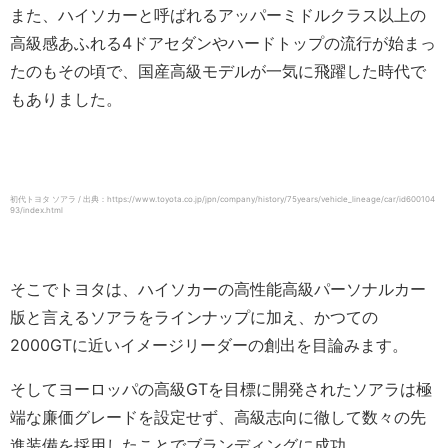
また、ハイソカーと呼ばれるアッパーミドルクラス以上の
高級感あふれる4ドアセダンやハードトップの流行が始まっ
たのもその頃で、国産高級モデルが一気に飛躍した時代で
もありました。
初代トヨタ ソアラ / 出典：https://www.toyota.co.jp/jpn/company/history/75years/vehicle_lineage/car/id600104
93/index.html
そこでトヨタは、ハイソカーの高性能高級パーソナルカー
版と言えるソアラをラインナップに加え、かつての
2000GTに近いイメージリーダーの創出を目論みます。
そしてヨーロッパの高級GTを目標に開発されたソアラは極
端な廉価グレードを設定せず、高級志向に徹して数々の先
進装備を採用したことでブランディングに成功。