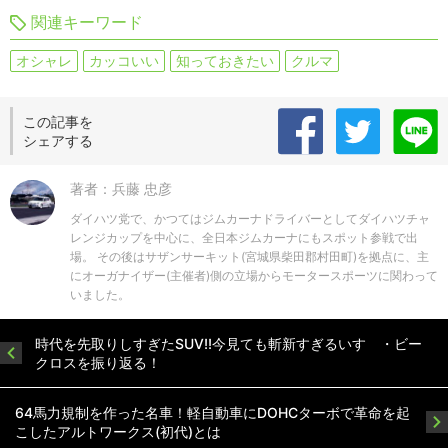
関連キーワード
オシャレ
カッコいい
知っておきたい
クルマ
この記事を
シェアする
著者：兵藤 忠彦
ダイハツ党で、かつてはジムカーナドライバーとしてダイハツチャ
レンジカップを中心に、全日本ジムカーナにもスポット参戦で出
場。 その後はサザンサーキット(宮城県柴田郡村田町)を拠点に、主
にオーガナイザー(主催者)側の立場からモータースポーツに関わって
いました。
時代を先取りしすぎたSUV!!今見ても斬新すぎるいすゞ・ビー
クロスを振り返る！
64馬力規制を作った名車！軽自動車にDOHCターボで革命を起
こしたアルトワークス(初代)とは