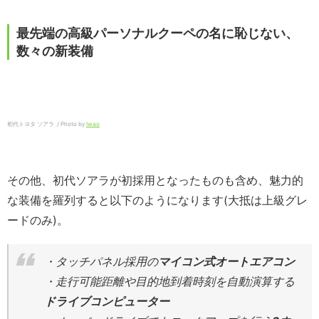
最先端の高級パーソナルクーペの名に恥じない、
数々の新装備
初代トヨタ ソアラ / Photo by
Iwao
その他、初代ソアラが初採用となったものも含め、魅力的
な装備を羅列すると以下のようになります(大抵は上級グレ
ードのみ)。
・タッチパネル採用の
マイコン式オートエアコン
・走行可能距離や目的地到着時刻を自動演算する
ドライブコンピューター