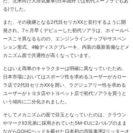
た、北米向け大排気量車(日本国外では初代スープラでもあ
る)でした。
また、その後継となる2代目セリカXXと並行するように開
発され、7ヶ月早くデビューした初代ソアラは、ホイールベ
ースこそ異なるものの、エンジンラインナップやサスペン
ション形式、4輪ディスクブレーキ、内装の最新装備などメ
カニズム面で共通性が高くなっています。
とはいえ両車のキャラクターは明確に異なっていたため、
日本市場においてはスポーツ性を求めるユーザーがカロー
ラ店で2代目セリカXXを買い、ラグジュアリー性を求める
ユーザーがトヨタ店やトヨペット店で初代ソアラを買うと
いう傾向に二分化されました。
そしてメカニズムの面で目玉となっていたのは、クラウン
やマークII3兄弟に採用されていた5M-EUに2バルブのまま
ながらDOHCヘッドを載せた日本初の市販車用2リッターオ