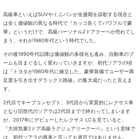
高級車といえばSUVやミニバンが全盛期を謳歌する現在と
は全く価値観の異なる時代で『カッコ良くてパワフルで豪
華』というだけで、高級パーソナル2ドアクーペが売れてし
まう、それが1980年代という時代でした。
その後1990年代以降は価値観の多様化も進み、自動車のブ
ームも目まぐるしく変わっていきますが、初代ソアラの頃
は『トヨタが1960年代に確立した、豪華装備でユーザー満
足度を引き出すデラックス路線』の集大成だったと言えま
す。
2代目でキープコンセプト、3代目から実質的にレクサス車
となり旧世代のソアラは2代目までで終わってしまいます
が、2017年にデビューしたレクサス LCを見ていると、
『大排気量2ドア高級ラグジュアリークーペ』という意味で
は、初代ソアラの再来と言っても過言ではありません。