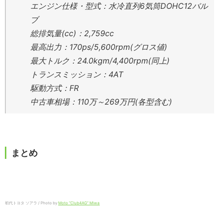
エンジン仕様・型式：水冷直列6気筒DOHC12バル
ブ
総排気量(cc)：2,759cc
最高出力：170ps/5,600rpm(グロス値)
最大トルク：24.0kgm/4,400rpm(同上)
トランスミッション：4AT
駆動方式：FR
中古車相場：110万～269万円(各型含む)
まとめ
初代トヨタ ソアラ / Photo by
Moto “Club4AG” Miwa