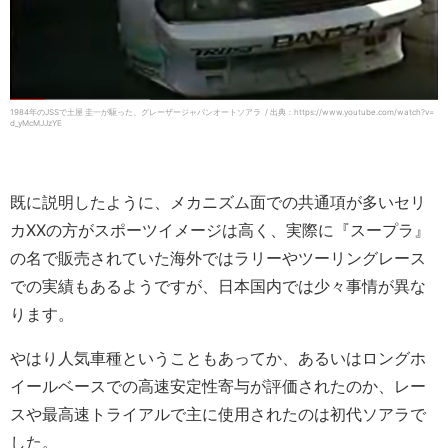
1984年のJSSで土屋 圭一が駆った、グレーザージャパンオートソアラ / 出典：https://www.youtube.com/watch?v=
d_yMcMJJzYE
既に説明したように、メカニズム面での共通項が多いセリ
カXXの方がスポーツイメージは高く、実際に『スープラ』
の名で販売されていた海外ではラリーやツーリングレース
での実績もあるようですが、日本国内では少々事情が異な
ります。
やはり人気車種ということもあってか、あるいはロングホ
イールベースでの高速安定性寄与が評価されたのか、レー
スや最高速トライアルで主に使用されたのは初代ソアラで
した。