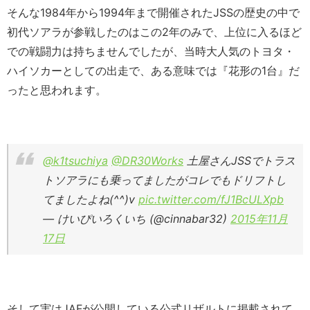
そんな1984年から1994年まで開催されたJSSの歴史の中で
初代ソアラが参戦したのはこの2年のみで、上位に入るほど
での戦闘力は持ちませんでしたが、当時大人気のトヨタ・
ハイソカーとしての出走で、ある意味では『花形の1台』だ
ったと思われます。
@k1tsuchiya
@DR30Works
土屋さんJSSでトラス
トソアラにも乗ってましたがコレでもドリフトし
てましたよね(^^)v
pic.twitter.com/fJ1BcULXpb
— けいぴいろくいち (@cinnabar32)
2015年11月
17日
そして実はJAFが公開している公式リザルトに掲載されて