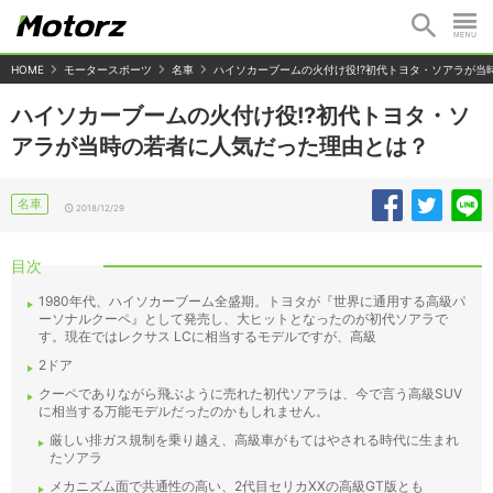
HOME
モータースポーツ
名車
ハイソカーブームの火付け役!?初代トヨタ・ソアラが当
ハイソカーブームの火付け役!?初代トヨタ・ソ
アラが当時の若者に人気だった理由とは？
名車
2018/12/29
目次
1980年代、ハイソカーブーム全盛期。トヨタが『世界に通用する高級パ
ーソナルクーペ』として発売し、大ヒットとなったのが初代ソアラで
す。現在ではレクサス LCに相当するモデルですが、高級
2ドア
クーペでありながら飛ぶように売れた初代ソアラは、今で言う高級SUV
に相当する万能モデルだったのかもしれません。
厳しい排ガス規制を乗り越え、高級車がもてはやされる時代に生まれ
たソアラ
メカニズム面で共通性の高い、2代目セリカXXの高級GT版とも