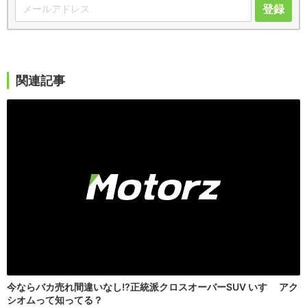
登録
関連記事
今ならバカ売れ間違いなし!?正統派クロスオーバーSUV いすゞ アク
シオムって知ってる？