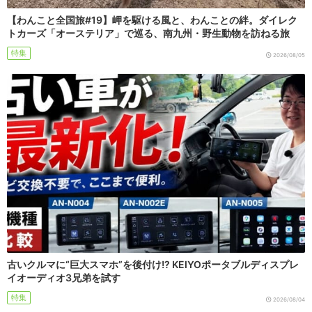
【わんこと全国旅#19】岬を駆ける風と、わんことの絆。ダイレク
トカーズ「オーステリア」で巡る、南九州・野生動物を訪ねる旅
特集
2026/08/05
古いクルマに“巨大スマホ”を後付け!? KEIYOポータブルディスプレ
イオーディオ3兄弟を試す
特集
2026/08/04