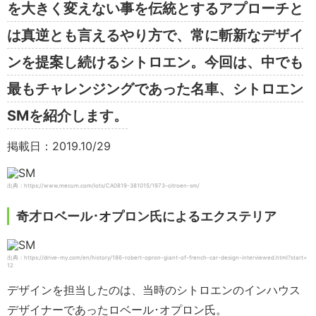
を大きく変えない事を伝統とするアプローチと
は真逆とも言えるやり方で、常に斬新なデザイ
ンを提案し続けるシトロエン。今回は、中でも
最もチャレンジングであった名車、シトロエン
SMを紹介します。
掲載日：2019.10/29
出典：https://www.mecum.com/lots/CA0819-381015/1973-citroen-sm/
奇才ロベール･オプロン氏によるエクステリア
出典：https://drive-my.com/en/history/186-robert-opron-giant-of-french-car-design-interviewed.html?start=
12
デザインを担当したのは、当時のシトロエンのインハウス
デザイナーであったロベール･オプロン氏。