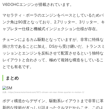
V6DOHCエンジンが搭載されています。
マセラティ・ボーラのエンジンをベースとしているためバ
ンク角は90度となっており、2.7リッター、3リッター、キ
ャブレター仕様と機械式インジェクション仕様が存在。
チェーンによるカム駆動となっていますが、非常に特殊な
掛け方であることに加え、DSから受け継いだ、トランスミ
ッションとエンジンを反転させて配置させるという独特な
レイアウトと合わさって、極めて複雑な構造をしているこ
とでも有名です。
まとめ
出典：https://www.motortrend.com/1972-citroen-sm-rear-three-quarter-in-motion-2/
ボディ構造からデザイン、駆動系レイアウトまで非常に革
新的な技術がぎっしり詰まったクルマだからこそ、このよ