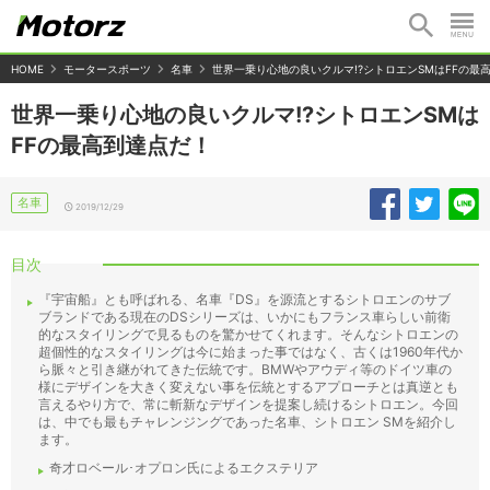
HOME
モータースポーツ
名車
世界一乗り心地の良いクルマ!?シトロエンSMはFFの最
世界一乗り心地の良いクルマ!?シトロエンSMは
FFの最高到達点だ！
名車
2019/12/29
目次
『宇宙船』とも呼ばれる、名車『DS』を源流とするシトロエンのサブ
ブランドである現在のDSシリーズは、いかにもフランス車らしい前衛
的なスタイリングで見るものを驚かせてくれます。そんなシトロエンの
超個性的なスタイリングは今に始まった事ではなく、古くは1960年代か
ら脈々と引き継がれてきた伝統です。BMWやアウディ等のドイツ車の
様にデザインを大きく変えない事を伝統とするアプローチとは真逆とも
言えるやり方で、常に斬新なデザインを提案し続けるシトロエン。今回
は、中でも最もチャレンジングであった名車、シトロエン SMを紹介し
ます。
奇才ロベール･オプロン氏によるエクステリア