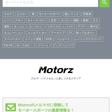
クルマ
エコカー
車
モータースポーツ
軽トラック
営業車
レーシングカー
キャッチコピー
名言
スバル
感動
動画
ネタ
便利
オシャレ
カッコいい
リサイクル
バイク
アプリ
車中泊
キュレーション
コンセプトカー
アーカイブ
F1
知っておきたい
スーパーカー
イベント情報
2016
ジムカーナ
レーシングドライバー
FIA-F4
行ってみた！
イベント
グッズ
レース
クルマ・バイクをもっと楽しくするメディア
Motorzのメルマガに登録して
モータースポーツの最新情報を！