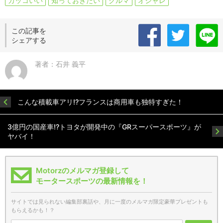
カッコいい
知っておきたい
クルマ
オシャレ
この記事を
シェアする
著者：石井 義平
こんな積載車アリ!?フランスは商用車も独特すぎた！
3億円の国産車!?トヨタが開発中の『GRスーパースポーツ』が
ヤバイ！
Motorzのメルマガ登録して
モータースポーツの最新情報を！
サイトでは見られない編集部裏話や、月に一度のメルマガ限定豪華プレゼントも
もらえるかも！？