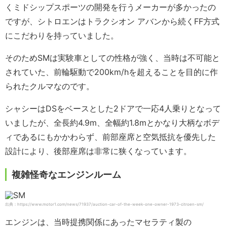
くミドシップスポーツの開発を行うメーカーが多かったの
ですが、シトロエンはトラクシオン アバンから続くFF方式
にこだわりを持っていました。
そのためSMは実験車としての性格が強く、当時は不可能と
されていた、前輪駆動で200km/hを超えることを目的に作
られたクルマなのです。
シャシーはDSをベースとした2ドアで一応4人乗りとなって
いましたが、全長約4.9m、全幅約1.8mとかなり大柄なボデ
ィであるにもかかわらず、前部座席と空気抵抗を優先した
設計により、後部座席は非常に狭くなっています。
複雑怪奇なエンジンルーム
出典：https://www.motor1.com/news/71937/auction-car-of-the-week-one-owner-1973-citroen-sm/
エンジンは、当時提携関係にあったマセラティ製の