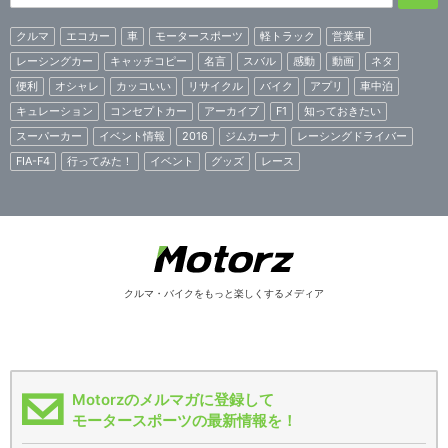
クルマ
エコカー
車
モータースポーツ
軽トラック
営業車
レーシングカー
キャッチコピー
名言
スバル
感動
動画
ネタ
便利
オシャレ
カッコいい
リサイクル
バイク
アプリ
車中泊
キュレーション
コンセプトカー
アーカイブ
F1
知っておきたい
スーパーカー
イベント情報
2016
ジムカーナ
レーシングドライバー
FIA-F4
行ってみた！
イベント
グッズ
レース
クルマ・バイクをもっと楽しくするメディア
Motorzのメルマガに登録して
モータースポーツの最新情報を！