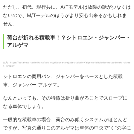
ただし、初代、現行共に、A/Tモデルは故障の話が少なくは
ないので、M/Tモデルのほうがより安心出来るかもしれま
せん。
荷台が折れる積載車！？シトロエン・ジャンパー・
アルゲマ
出典：https://odtahova-technika.cz/katalog/sklopne-a-sjizdeci-plosiny/algema-blitzlader-na-podvozku-citroe
n-jumper/
シトロエンの商用バン、ジャンパーをベースとした積載
車、ジャンパー アルゲマ。
なんといっても、その特徴は折り曲がることでスロープに
なる車体でしょう。
一般的な積載車の場合、荷台のみ傾くシステムがほとんど
ですが、写真の通りこのアルゲマは車体の中央で”く”の字に