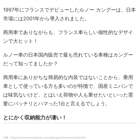
1997年にフランスでデビューしたルノー カングーは、日本
市場には2001年から導入されました。
商用車でありながらも、フランス車らしい個性的なデザイ
ンで大ヒット！
ルノー車の日本国内販売で最も売れている車種はカングー
だって知ってましたか？
商用車にありがちな簡易的な内装ではないことから、乗用
車として使っている方も多いのが特徴で、国産ミニバンで
は味気ないけど、とはいえ荷物や人も乗せたいといった需
要にバッチリとハマった1台と言えるでしょう。
とにかく収納能力が凄い！
出典：https://www.renault.jp/car_lineup/kangoo/features/utility.html