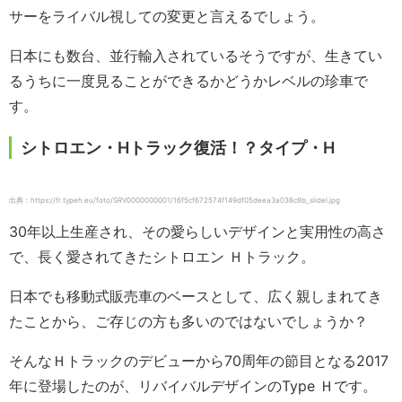
サーをライバル視しての変更と言えるでしょう。
日本にも数台、並行輸入されているそうですが、生きてい
るうちに一度見ることができるかどうかレベルの珍車で
す。
シトロエン・Hトラック復活！？タイプ・H
出典：https://fr.typeh.eu/foto/SRV0000000001/16f5cf672574f149df05deea3a038c8b_slidel.jpg
30年以上生産され、その愛らしいデザインと実用性の高さ
で、長く愛されてきたシトロエン Ｈトラック。
日本でも移動式販売車のベースとして、広く親しまれてき
たことから、ご存じの方も多いのではないでしょうか？
そんなＨトラックのデビューから70周年の節目となる2017
年に登場したのが、リバイバルデザインのType Ｈです。