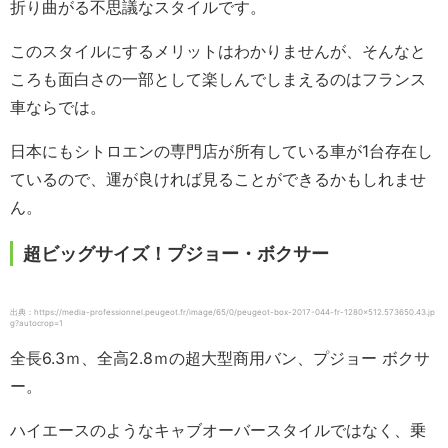
折り曲がる不思議なスタイルです。
このスタイルにするメリットはわかりませんが、そんなと
ころも面白さの一部として楽しんでしまえるのはフランス
車ならでは。
日本にもシトロエンの専門店が所有している車が1台存在し
ているので、運が良ければ見ることができるかもしれませ
ん。
超ビッグサイズ！プジョー・ボクサー
出典：https://media-professionnel.peugeot.fr/image/65/0/peugeot-box-2017-044-fr-1280×512.573650.43.jp
g?autocrop=1
全長6.3ｍ、全高2.8ｍの超大型商用バン、プジョー ボクサ
ー。
ハイエースのようなキャブオーバースタイルではなく、乗