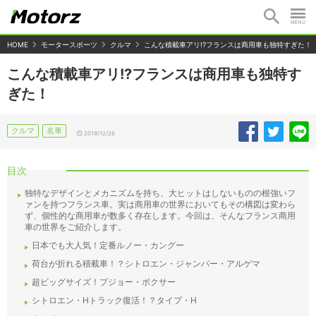
HOME
モータースポーツ
クルマ
こんな積載車アリ!?フランスは商用車も独特すぎた！
こんな積載車アリ!?フランスは商用車も独特す
ぎた！
クルマ
名車
2019/12/26
目次
独特なデザインとメカニズムを持ち、大ヒットはしないものの根強いフ
ァンを持つフランス車。実は商用車の世界においてもその構図は変わら
ず、個性的な商用車が数多く存在します。今回は、そんなフランス商用
車の世界をご紹介します。
日本でも大人気！定番ルノー・カングー
荷台が折れる積載車！？シトロエン・ジャンパー・アルゲマ
超ビッグサイズ！プジョー・ボクサー
シトロエン・Hトラック復活！？タイプ・H