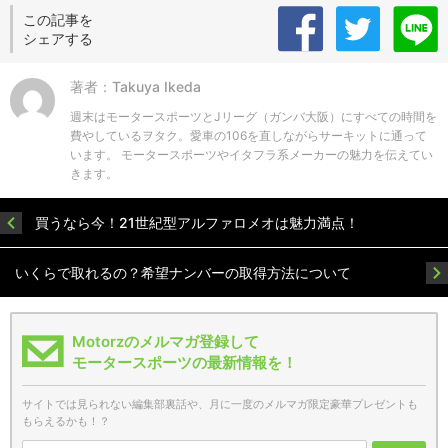
この記事を
シェアする
著者：Takuya Ikeda
週末はモータースポーツとJリーグ（ガンバ大阪）にすべての時間を
費やしているヲタク。愛車の106を直しながらサーキットに通って
います。 モータースポーツやイタフラ系メーカーの魅力を伝えてい
きます。
買うなら今！21世紀型アルファロメオは魅力満点！
いくらで取れるの？希望ナンバーの取得方法について
Motorzのメルマガ登録して
モータースポーツの最新情報を！
サイトでは見られない編集部裏話や、月に一度のメルマガ限定豪華プレゼントも
もらえるかも！？