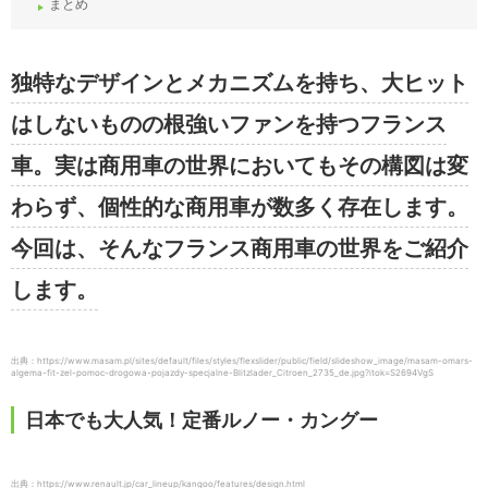
まとめ
独特なデザインとメカニズムを持ち、大ヒット
はしないものの根強いファンを持つフランス
車。実は商用車の世界においてもその構図は変
わらず、個性的な商用車が数多く存在します。
今回は、そんなフランス商用車の世界をご紹介
します。
出典：https://www.masam.pl/sites/default/files/styles/flexslider/public/field/slideshow_image/masam-omars-
algema-fit-zel-pomoc-drogowa-pojazdy-specjalne-Blitzlader_Citroen_2735_de.jpg?itok=S2694VgS
日本でも大人気！定番ルノー・カングー
出典：https://www.renault.jp/car_lineup/kangoo/features/design.html