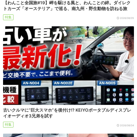
【わんこと全国旅#19】岬を駆ける風と、わんことの絆。ダイレク
トカーズ「オーステリア」で巡る、南九州・野生動物を訪ねる旅
特集
2026/08/05
古いクルマに“巨大スマホ”を後付け!? KEIYOポータブルディスプレ
イオーディオ3兄弟を試す
特集
2026/08/04