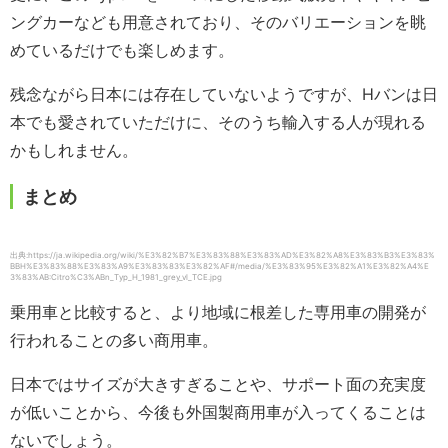
ングカーなども用意されており、そのバリエーションを眺
めているだけでも楽しめます。
残念ながら日本には存在していないようですが、Hバンは日
本でも愛されていただけに、そのうち輸入する人が現れる
かもしれません。
まとめ
出典:https://ja.wikipedia.org/wiki/%E3%82%B7%E3%83%88%E3%83%AD%E3%82%A8%E3%83%B3%E3%83%
BBH%E3%83%88%E3%83%A9%E3%83%83%E3%82%AF#/media/%E3%83%95%E3%82%A1%E3%82%A4%E
3%83%AB:Citro%C3%ABn_Typ_H_1981_grey_vl_TCE.jpg
乗用車と比較すると、より地域に根差した専用車の開発が
行われることの多い商用車。
日本ではサイズが大きすぎることや、サポート面の充実度
が低いことから、今後も外国製商用車が入ってくることは
ないでしょう。