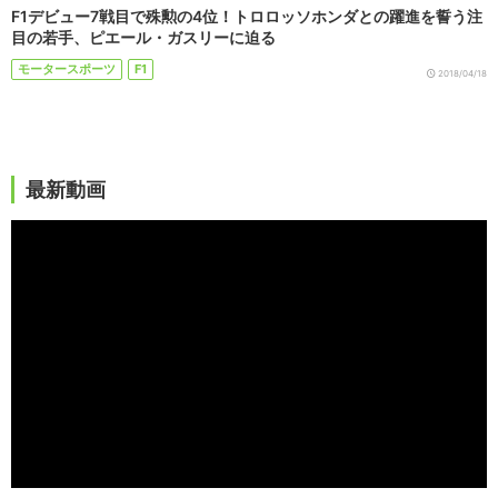
F1デビュー7戦目で殊勲の4位！トロロッソホンダとの躍進を誓う注
目の若手、ピエール・ガスリーに迫る
モータースポーツ
F1
2018/04/18
最新動画