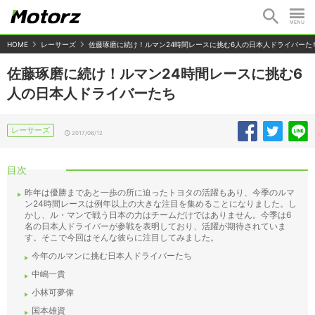
HOME
レーサーズ
佐藤琢磨に続け！ルマン24時間レースに挑む6人の日本人ドライバーた
佐藤琢磨に続け！ルマン24時間レースに挑む6
人の日本人ドライバーたち
レーサーズ
2017/06/12
目次
昨年は優勝まであと一歩の所に迫ったトヨタの活躍もあり、今季のルマ
ン24時間レースは例年以上の大きな注目を集めることになりました。し
かし、ル・マンで戦う日本の力はチームだけではありません。今季は6
名の日本人ドライバーが参戦を表明しており、活躍が期待されていま
す。そこで今回はそんな彼らに注目してみました。
今年のルマンに挑む日本人ドライバーたち
中嶋一貴
小林可夢偉
国本雄資