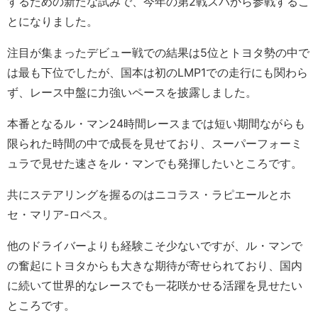
するための新たな試みで、今年の第2戦スパから参戦するこ
とになりました。
注目が集まったデビュー戦での結果は5位とトヨタ勢の中で
は最も下位でしたが、国本は初のLMP1での走行にも関わら
ず、レース中盤に力強いペースを披露しました。
本番となるル・マン24時間レースまでは短い期間ながらも
限られた時間の中で成長を見せており、スーパーフォーミ
ュラで見せた速さをル・マンでも発揮したいところです。
共にステアリングを握るのはニコラス・ラピエールとホ
セ・マリア-ロペス。
他のドライバーよりも経験こそ少ないですが、ル・マンで
の奮起にトヨタからも大きな期待が寄せられており、国内
に続いて世界的なレースでも一花咲かせる活躍を見せたい
ところです。