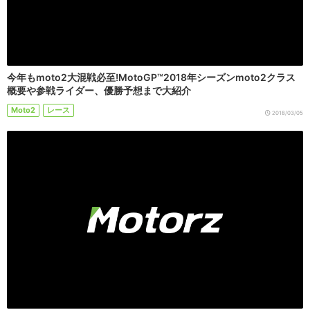
今年もmoto2大混戦必至!MotoGP™2018年シーズンmoto2クラス
概要や参戦ライダー、優勝予想まで大紹介
Moto2
レース
2018/03/05