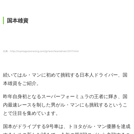
国本雄資
出典：http://toyotagazooracing.com/jp/wec/teamdriver/2017.html
続いてはル・マンに初めて挑戦する日本人ドライバー、国
本雄資をご紹介。
昨年自身初となるスーパーフォーミュラの王者に輝き、国
内最速レースを制した男がル・マンにも挑戦するというこ
とで注目を集めています。
国本がドライブする9号車は、トヨタがル・マン優勝を達成