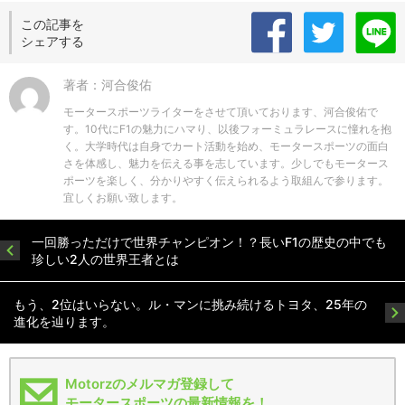
この記事を
シェアする
著者：河合俊佑
モータースポーツライターをさせて頂いております、河合俊佑で
す。10代にF1の魅力にハマり、以後フォーミュラレースに憧れを抱
く。大学時代は自身でカート活動を始め、モータースポーツの面白
さを体感し、魅力を伝える事を志しています。少しでもモータース
ポーツを楽しく、分かりやすく伝えられるよう取組んで参ります。
宜しくお願い致します。
一回勝っただけで世界チャンピオン！？長いF1の歴史の中でも
珍しい2人の世界王者とは
もう、2位はいらない。ル・マンに挑み続けるトヨタ、25年の
進化を辿ります。
Motorzのメルマガ登録して
モータースポーツの最新情報を！