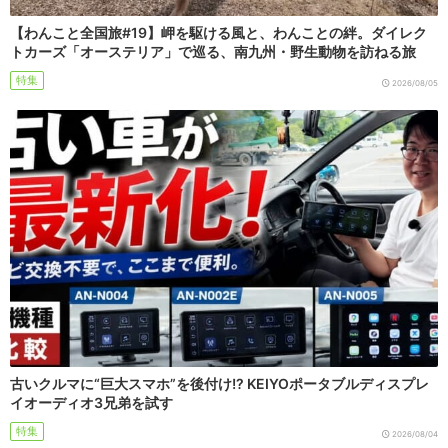
【わんこと全国旅#19】岬を駆ける風と、わんことの絆。ダイレク
トカーズ「オーステリア」で巡る、南九州・野生動物を訪ねる旅
特集
2026/08/05
古いクルマに“巨大スマホ”を後付け!? KEIYOポータブルディスプレ
イオーディオ3兄弟を試す
特集
2026/08/04