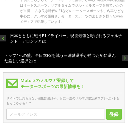
はオートスポーツ。リアルタイムでジル・ビルヌーブを観ていたの
が自慢。 古き良き時代のF1などのモータースポーツや、名車などを
中心に、クルマの面白さ、モータースポーツの楽しさを様々なweb
メディアで執筆しています。
日本とともに戦うF1ドライバー。現役最強と呼ばれるフェルナ
ンド・アロンソとは
トップ4への壁。全日本F3を戦う三浦愛選手が勝つために選ん
だ厳しい選択とは
Motorzのメルマガ登録して
モータースポーツの最新情報を！
サイトでは見られない編集部裏話や、月に一度のメルマガ限定豪華プレゼントも
もらえるかも！？
登録