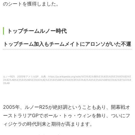
のシートを獲得しました。
トップチームルノー時代
トップチーム加入もチームメイトにアロンソがいた不運
ルノーR25 2005年アメリカGP 出典：https://ja.wikipedia.org/wiki/%E3%82%B8%E3%83%A3%E3%83%B3%E
3%82%AB%E3%83%AB%E3%83%AD%E3%83%BB%E3%83%95%E3%82%A3%E3%82%B8%E3%82%B1%E3%8
3%A9
2005年、ルノーR25が絶好調ということもあり、開幕戦オ
ーストラリアGPでポール・トゥ・ウィンを飾り、ついにフ
ィジケラの時代到来と期待が高まります。