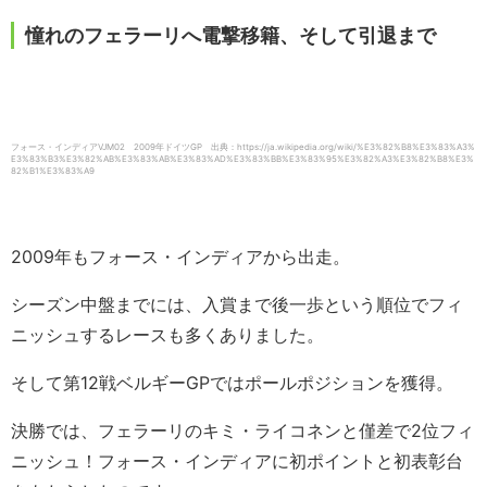
憧れのフェラーリへ電撃移籍、そして引退まで
フォース・インディアVJM02 2009年ドイツGP 出典：https://ja.wikipedia.org/wiki/%E3%82%B8%E3%83%A3%
E3%83%B3%E3%82%AB%E3%83%AB%E3%83%AD%E3%83%BB%E3%83%95%E3%82%A3%E3%82%B8%E3%
82%B1%E3%83%A9
2009年もフォース・インディアから出走。
シーズン中盤までには、入賞まで後一歩という順位でフィ
ニッシュするレースも多くありました。
そして第12戦ベルギーGPではポールポジションを獲得。
決勝では、フェラーリのキミ・ライコネンと僅差で2位フィ
ニッシュ！フォース・インディアに初ポイントと初表彰台