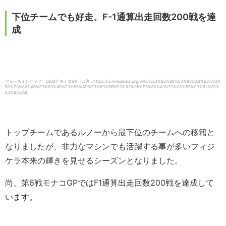
下位チームでも好走、F-1通算出走回数200戦を達
成
フォースインディア 2008年モナコGP 出典：https://ja.wikipedia.org/wiki/%E3%82%B8%E3%83%A3%E3%83%
B3%E3%82%AB%E3%83%AB%E3%83%AD%E3%83%BB%E3%83%95%E3%82%A3%E3%82%B8%E3%82%B1%
E3%83%A9
トップチームであるルノーから最下位のチームへの移籍と
なりましたが、非力なマシンでも活躍する事が多いフィジ
ケラ本来の輝きを見せるシーズンとなりました。
尚、第6戦モナコGPではF1通算出走回数200戦を達成して
います。