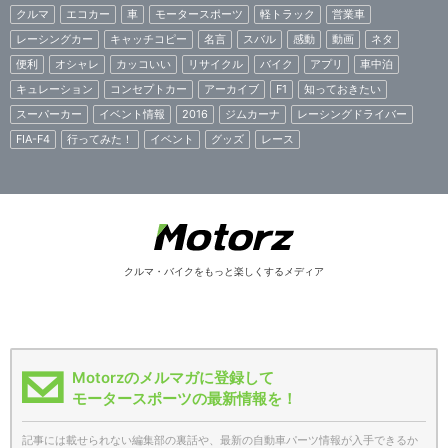
クルマ
エコカー
車
モータースポーツ
軽トラック
営業車
レーシングカー
キャッチコピー
名言
スバル
感動
動画
ネタ
便利
オシャレ
カッコいい
リサイクル
バイク
アプリ
車中泊
キュレーション
コンセプトカー
アーカイブ
F1
知っておきたい
スーパーカー
イベント情報
2016
ジムカーナ
レーシングドライバー
FIA-F4
行ってみた！
イベント
グッズ
レース
クルマ・バイクをもっと楽しくするメディア
Motorzのメルマガに登録して
モータースポーツの最新情報を！
記事には載せられない編集部の裏話や、最新の自動車パーツ情報が入手できるか