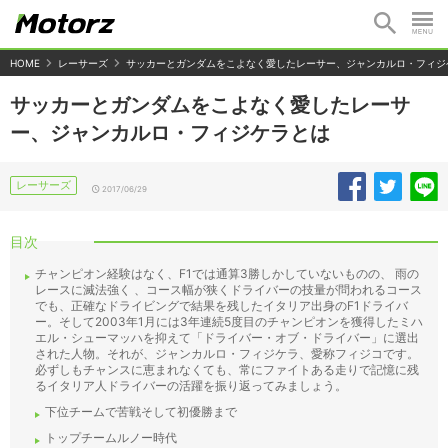
HOME
レーサーズ
サッカーとガンダムをこよなく愛したレーサー、ジャンカルロ・フィジ
サッカーとガンダムをこよなく愛したレーサ
ー、ジャンカルロ・フィジケラとは
レーサーズ
2017/06/29
目次
チャンピオン経験はなく、F1では通算3勝しかしていないものの、 雨の
レースに滅法強く 、コース幅が狭くドライバーの技量が問われるコース
でも、正確なドライビングで結果を残したイタリア出身のF1ドライバ
ー。そして2003年1月には3年連続5度目のチャンピオンを獲得したミハ
エル・シューマッハを抑えて「ドライバー・オブ・ドライバー」に選出
された人物。それが、ジャンカルロ・フィジケラ、愛称フィジコです。
必ずしもチャンスに恵まれなくても、常にファイトある走りで記憶に残
るイタリア人ドライバーの活躍を振り返ってみましょう。
下位チームで苦戦そして初優勝まで
トップチームルノー時代