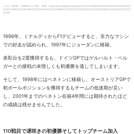
ベネトンB199 1999年カナダGP 出典：https://ja.wikipedia.org/wiki/%E3%82%B8%E3%83%A3%E3%83%B3%E
3%82%AB%E3%83%AB%E3%83%AD%E3%83%BB%E3%83%95%E3%82%A3%E3%82%B8%E3%82%B1%E3%8
3%A9
1996年、ミナルディからF1デビューすると、非力なマシン
での好走が認められ、1997年にジョーダンに移籍。
表彰台を2度獲得するも、ドイツGPではゲルハルト・ベル
ガーとの接戦の末惜しくも初優勝を逃してしまいます。
そして、1998年にはベネトンに移籍し、オーストリアGPで
初ポールポジションを獲得するもチームの低迷期が災い
し、2001年までのベネトン在籍4年間には期待されたほど
の成績は残せませんでした。
110戦目で遅咲きの初優勝そしてトップチーム加入