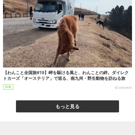
【わんこと全国旅#19】岬を駆ける風と、わんことの絆。ダイレク
トカーズ「オーステリア」で巡る、南九州・野生動物を訪ねる旅
特集
2026/08/05
もっと見る