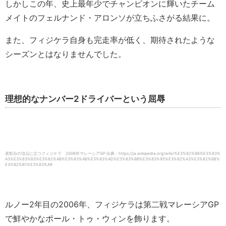
しかしこの年、史上最年少でチャンピオンに輝いたチーム
メイトのフェルナンド・アロンソが立ちふさがる結果に。
また、フィジケラ自身も完走率が低く、期待されたような
シーズンとはなりませんでした。
理想的なナンバー2ドライバーという屈辱
表彰台の頂点に立つフィジケラ 2006年マレーシアGP 出典：https://ja.wikipedia.org/wiki/%E3%82%B8%E3%83%
A3%E3%83%B3%E3%82%AB%E3%83%AB%E3%83%AD%E3%83%BB%E3%83%95%E3%82%A3%E3%82%B8%
E3%82%B1%E3%83%A9
ルノー2年目の2006年、フィジケラは第二戦マレーシアGP
で鮮やかなポール・トゥ・ウィンを飾ります。