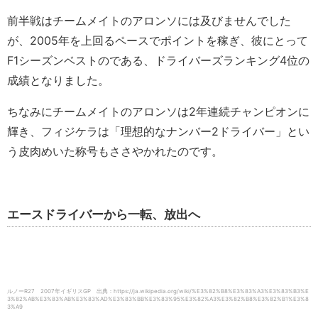
前半戦はチームメイトのアロンソには及びませんでした
が、2005年を上回るペースでポイントを稼ぎ、彼にとって
F1シーズンベストのである、ドライバーズランキング4位の
成績となりました。
ちなみにチームメイトのアロンソは2年連続チャンピオンに
輝き、フィジケラは「理想的なナンバー2ドライバー」とい
う皮肉めいた称号もささやかれたのです。
エースドライバーから一転、放出へ
ルノーR27 2007年イギリスGP 出典：https://ja.wikipedia.org/wiki/%E3%82%B8%E3%83%A3%E3%83%B3%E
3%82%AB%E3%83%AB%E3%83%AD%E3%83%BB%E3%83%95%E3%82%A3%E3%82%B8%E3%82%B1%E3%8
3%A9