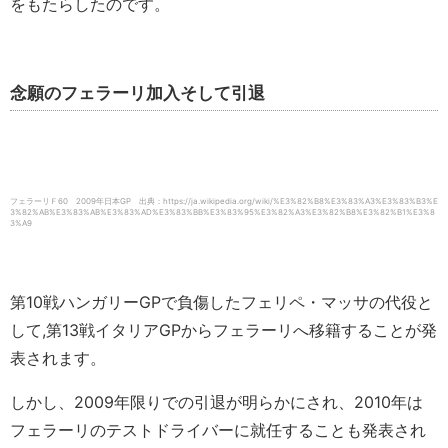
をもたらしたのです。
念願のフェラーリ加入そして引退
フェラーリＦ60 2009年日本GP 出典：https://ja.wikipedia.org/wiki/%E3%82%B8%E3%83%A3%E3%83%B3%E
3%82%AB%E3%83%AB%E3%83%AD%E3%83%BB%E3%83%95%E3%82%A3%E3%82%B8%E3%82%B1%E3%8
3%A9
第10戦ハンガリーGPで負傷したフェリペ・マッサの代役と
して,第13戦イタリアGPからフェラーリへ移籍することが発
表されます。
しかし、2009年限りでの引退が明らかにされ、2010年は
フェラーリのテストドライバーに就任することも発表され