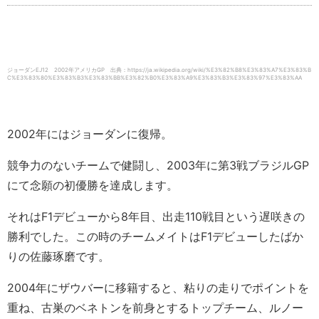
ジョーダンEJ12 2002年アメリカGP 出典：https://ja.wikipedia.org/wiki/%E3%82%B8%E3%83%A7%E3%83%B
C%E3%83%80%E3%83%B3%E3%83%BB%E3%82%B0%E3%83%A9%E3%83%B3%E3%83%97%E3%83%AA
2002年にはジョーダンに復帰。
競争力のないチームで健闘し、2003年に第3戦ブラジルGP
にて念願の初優勝を達成します。
それはF1デビューから8年目、出走110戦目という遅咲きの
勝利でした。この時のチームメイトはF1デビューしたばか
りの佐藤琢磨です。
2004年にザウバーに移籍すると、粘りの走りでポイントを
重ね、古巣のベネトンを前身とするトップチーム、ルノー