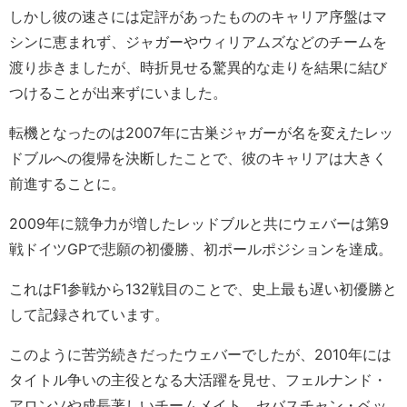
しかし彼の速さには定評があったもののキャリア序盤はマ
シンに恵まれず、ジャガーやウィリアムズなどのチームを
渡り歩きましたが、時折見せる驚異的な走りを結果に結び
つけることが出来ずにいました。
転機となったのは2007年に古巣ジャガーが名を変えたレッ
ドブルへの復帰を決断したことで、彼のキャリアは大きく
前進することに。
2009年に競争力が増したレッドブルと共にウェバーは第9
戦ドイツGPで悲願の初優勝、初ポールポジションを達成。
これはF1参戦から132戦目のことで、史上最も遅い初優勝と
して記録されています。
このように苦労続きだったウェバーでしたが、2010年には
タイトル争いの主役となる大活躍を見せ、フェルナンド・
アロンソや成長著しいチームメイト、セバスチャン・ベッ