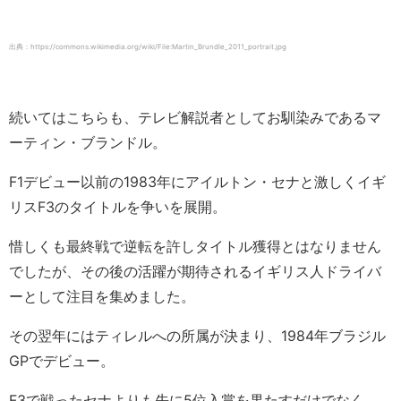
出典：https://commons.wikimedia.org/wiki/File:Martin_Brundle_2011_portrait.jpg
続いてはこちらも、テレビ解説者としてお馴染みであるマ
ーティン・ブランドル。
F1デビュー以前の1983年にアイルトン・セナと激しくイギ
リスF3のタイトルを争いを展開。
惜しくも最終戦で逆転を許しタイトル獲得とはなりません
でしたが、その後の活躍が期待されるイギリス人ドライバ
ーとして注目を集めました。
その翌年にはティレルへの所属が決まり、1984年ブラジル
GPでデビュー。
F3で戦ったセナよりも先に5位入賞を果たすだけでなく、