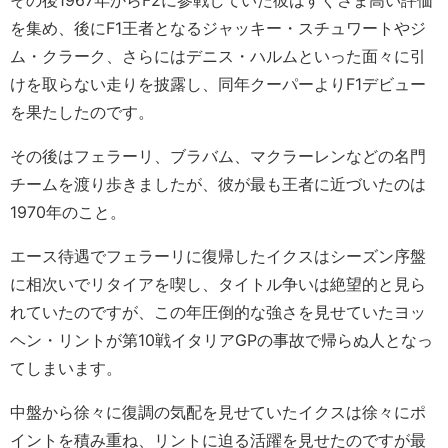
その後1967年からF2に参戦していた彼はすぐさま高い評価
を集め、後にF1王者となるジャッキー・スチュワートやジ
ム・クラーク、さらにはデニス・ハルムといった面々に引
けを取らない走りを披露し、同年クーパーよりF1デビュー
を果たしたのです。
その後はフェラーリ、ブラバム、マクラーレンなどの名門
チームを渡り歩きましたが、彼が最も王者に近づいたのは
1970年のこと。
エース待遇でフェラーリに復帰したイクスはシーズン序盤
に相次いでリタイアを喫し、タイトル争いは絶望的と見ら
れていたのですが、この年圧倒的な強さを見せていたヨッ
ヘン・リントが第10戦イタリアGPの事故で帰らぬ人となっ
てしまいます。
中盤から徐々に復調の気配を見せていたイクスは徐々にポ
イントを積み重ね、リントに迫る活躍を見せたのですが最