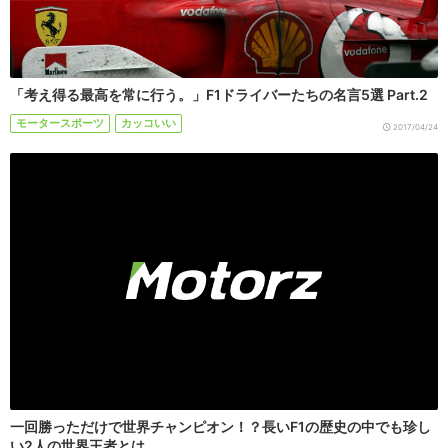
「考え得る最高を常に行う。」F1ドライバーたちの名言5選 Part.2
モータースポーツ
カッコいい
2017/04/24
一回勝っただけで世界チャンピオン！？長いF1の歴史の中でも珍し
い2人の世界王者とは