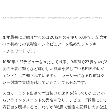
出典：https://commons.wikimedia.org/wiki/File:Jackie_Stewart_at_the_2014_WEC_Silverstone_round.jpg
まず最初にご紹介するのは2012年のイギリスGPで、記念す
べき初めての表彰台インタビュアーを務めたジャッキー・
スチュワートです。
1969年のF1デビューを果たして以来、9年間で27勝を挙げ3
度の王者に輝くなど輝かしい成績を残しているF1界のレジ
ェンドとして知られていますが、レーサーになる以前はク
レー射撃で実績を残していたことでも有名です。
スコットランド出身でずば抜けた速さを誇っていたことか
らフライングスコットの異名を取り、デビュー2戦目にして
表彰台を獲得すると、わずか8戦目で優勝を記録し大きな注