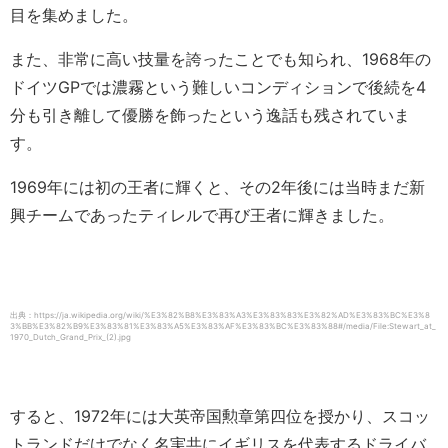
目を集めました。
また、非常に高い技量を誇ったことでも知られ、1968年の
ドイツGPでは濃霧という難しいコンディションで後続を4
分も引き離して優勝を飾ったという逸話も残されていま
す。
1969年には初の王者に輝くと、その2年後には当時まだ新
興チームであったティレルで再び王者に輝きました。
出典：https://ja.wikipedia.org/wiki/%E3%82%B8%E3%83%A3%E3%83%83%E3%82%AD%E3%83%BC%E3%8
3%BB%E3%82%B9%E3%83%81%E3%83%A5%E3%83%AF%E3%83%BC%E3%83%88#/media/File:Stewart_at_
1970_Dutch_Grand_Prix_(2).jpg
すると、1972年には大英帝国勲章第四位を授かり、スコッ
トランドだけでなく名実共にイギリスを代表するドライバ