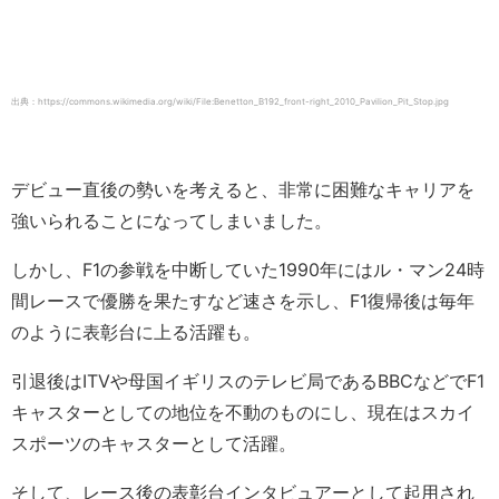
出典：https://commons.wikimedia.org/wiki/File:Benetton_B192_front-right_2010_Pavilion_Pit_Stop.jpg
デビュー直後の勢いを考えると、非常に困難なキャリアを
強いられることになってしまいました。
しかし、F1の参戦を中断していた1990年にはル・マン24時
間レースで優勝を果たすなど速さを示し、F1復帰後は毎年
のように表彰台に上る活躍も。
引退後はITVや母国イギリスのテレビ局であるBBCなどでF1
キャスターとしての地位を不動のものにし、現在はスカイ
スポーツのキャスターとして活躍。
そして、レース後の表彰台インタビュアーとして起用され