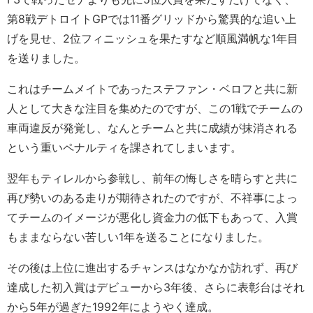
第8戦デトロイトGPでは11番グリッドから驚異的な追い上
げを見せ、2位フィニッシュを果たすなど順風満帆な1年目
を送りました。
これはチームメイトであったステファン・ベロフと共に新
人として大きな注目を集めたのですが、この1戦でチームの
車両違反が発覚し、なんとチームと共に成績が抹消される
という重いペナルティを課されてしまいます。
翌年もティレルから参戦し、前年の悔しさを晴らすと共に
再び勢いのある走りが期待されたのですが、不祥事によっ
てチームのイメージが悪化し資金力の低下もあって、入賞
もままならない苦しい1年を送ることになりました。
その後は上位に進出するチャンスはなかなか訪れず、再び
達成した初入賞はデビューから3年後、さらに表彰台はそれ
から5年が過ぎた1992年にようやく達成。