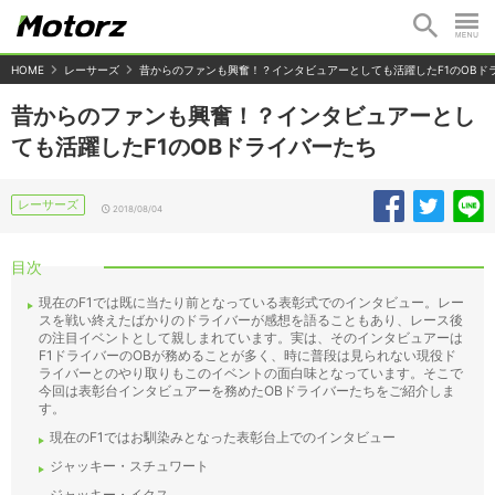
HOME
レーサーズ
昔からのファンも興奮！？インタビュアーとしても活躍したF1のOBド
昔からのファンも興奮！？インタビュアーとし
ても活躍したF1のOBドライバーたち
レーサーズ
2018/08/04
目次
現在のF1では既に当たり前となっている表彰式でのインタビュー。レー
スを戦い終えたばかりのドライバーが感想を語ることもあり、レース後
の注目イベントとして親しまれています。実は、そのインタビュアーは
F1ドライバーのOBが務めることが多く、時に普段は見られない現役ド
ライバーとのやり取りもこのイベントの面白味となっています。そこで
今回は表彰台インタビュアーを務めたOBドライバーたちをご紹介しま
す。
現在のF1ではお馴染みとなった表彰台上でのインタビュー
ジャッキー・スチュワート
ジャッキー・イクス