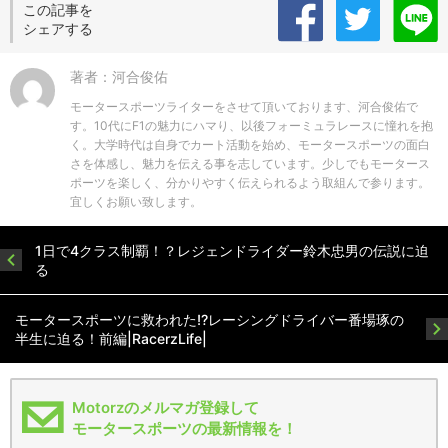
この記事を
シェアする
著者：河合俊佑
モータースポーツライターをさせて頂いております、河合俊佑で
す。10代にF1の魅力にハマり、以後フォーミュラレースに憧れを抱
く。大学時代は自身でカート活動を始め、モータースポーツの面白
さを体感し、魅力を伝える事を志しています。少しでもモータース
ポーツを楽しく、分かりやすく伝えられるよう取組んで参ります。
宜しくお願い致します。
1日で4クラス制覇！？レジェンドライダー鈴木忠男の伝説に迫
る
モータースポーツに救われた!?レーシングドライバー番場琢の
半生に迫る！前編|RacerzLife|
Motorzのメルマガ登録して
モータースポーツの最新情報を！