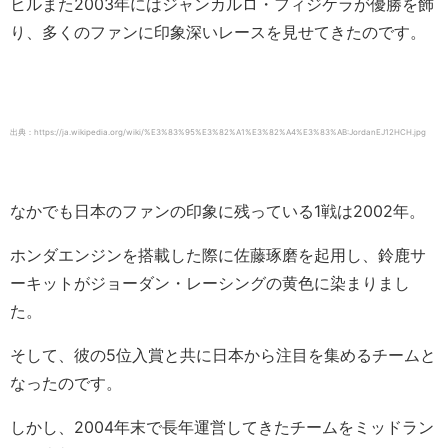
ヒルまた2003年にはジャンカルロ・フィジケラが優勝を飾
り、多くのファンに印象深いレースを見せてきたのです。
出典：https://ja.wikipedia.org/wiki/%E3%83%95%E3%82%A1%E3%82%A4%E3%83%AB:JordanEJ12HCH.jpg
なかでも日本のファンの印象に残っている1戦は2002年。
ホンダエンジンを搭載した際に佐藤琢磨を起用し、鈴鹿サ
ーキットがジョーダン・レーシングの黄色に染まりまし
た。
そして、彼の5位入賞と共に日本から注目を集めるチームと
なったのです。
しかし、2004年末で長年運営してきたチームをミッドラン