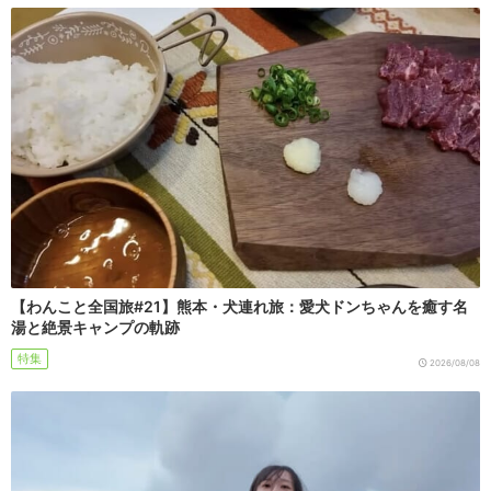
【わんこと全国旅#21】熊本・犬連れ旅：愛犬ドンちゃんを癒す名
湯と絶景キャンプの軌跡
特集
2026/08/08