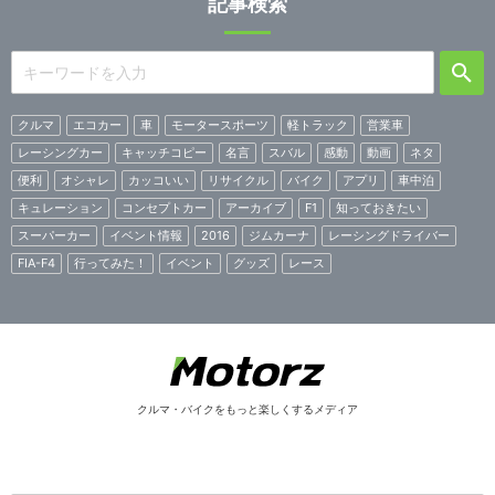
記事検索
クルマ
エコカー
車
モータースポーツ
軽トラック
営業車
レーシングカー
キャッチコピー
名言
スバル
感動
動画
ネタ
便利
オシャレ
カッコいい
リサイクル
バイク
アプリ
車中泊
キュレーション
コンセプトカー
アーカイブ
F1
知っておきたい
スーパーカー
イベント情報
2016
ジムカーナ
レーシングドライバー
FIA-F4
行ってみた！
イベント
グッズ
レース
クルマ・バイクをもっと楽しくするメディア