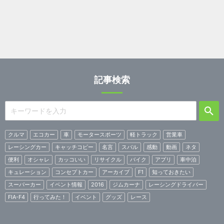
記事検索
クルマ
エコカー
車
モータースポーツ
軽トラック
営業車
レーシングカー
キャッチコピー
名言
スバル
感動
動画
ネタ
便利
オシャレ
カッコいい
リサイクル
バイク
アプリ
車中泊
キュレーション
コンセプトカー
アーカイブ
F1
知っておきたい
スーパーカー
イベント情報
2016
ジムカーナ
レーシングドライバー
FIA-F4
行ってみた！
イベント
グッズ
レース