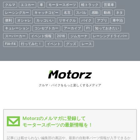
クルマ
エコカー
車
モータースポーツ
軽トラック
営業車
レーシングカー
キャッチコピー
名言
スバル
感動
動画
ネタ
便利
オシャレ
カッコいい
リサイクル
バイク
アプリ
車中泊
キュレーション
コンセプトカー
アーカイブ
F1
知っておきたい
スーパーカー
イベント情報
2016
ジムカーナ
レーシングドライバー
FIA-F4
行ってみた！
イベント
グッズ
レース
クルマ・バイクをもっと楽しくするメディア
Motorzのメルマガに登録して
モータースポーツの最新情報を！
記事には載せられない編集部の裏話や、最新の自動車パーツ情報が入手できるか