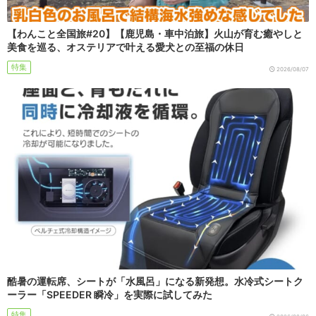
【わんこと全国旅#20】【鹿児島・車中泊旅】火山が育む癒やしと
美食を巡る、オステリアで叶える愛犬との至福の休日
特集
2026/08/07
酷暑の運転席、シートが「水風呂」になる新発想。水冷式シートク
ーラー「SPEEDER 瞬冷」を実際に試してみた
特集