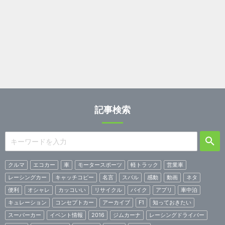
記事検索
クルマ
エコカー
車
モータースポーツ
軽トラック
営業車
レーシングカー
キャッチコピー
名言
スバル
感動
動画
ネタ
便利
オシャレ
カッコいい
リサイクル
バイク
アプリ
車中泊
キュレーション
コンセプトカー
アーカイブ
F1
知っておきたい
スーパーカー
イベント情報
2016
ジムカーナ
レーシングドライバー