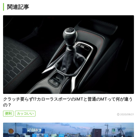
関連記事
クラッチ要らず!?カローラスポーツのiMTと普通のMTって何が違う
の？
便利
カッコいい
2020/09/21