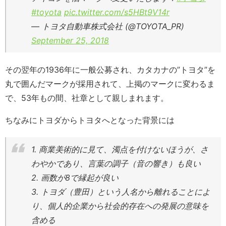
#toyota
pic.twitter.com/s5HBt9V14r
— トヨタ自動車株式会社 (@TOYOTA_PR)
September 25, 2018
その翌年の1936年に一般公募され、カタカナの”トヨタ”を
丸で囲んだマークが採用されて、上掲のマークに変わるま
で、53年もの間、社章として親しまれます。
ちなみにトヨダからトヨタへとなった背景には
1. 商業美術的に見て、濁点を付けないほうが、さ
わやかであり、言葉の調子（音の響き）も良い
2. 画数が8で縁起が良い
3. トヨダ（豊田）という人名から離れることによ
り、個人的企業から社会的存在への発展の意味を
含める