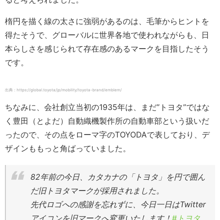
楕円を描く線の太さに強弱があるのは、毛筆からヒントを
得たそうで、グローバルに世界各地で使われながらも、日
本らしさを感じられて存在感のあるマークを目指したそう
です。
出典：https://global.toyota/jp/mobility/toyota-brand/emblem/
ちなみに、会社創立当初の1935年は、まだ”トヨタ”ではな
く豊田（とよだ）自動織機製作所の自動車部という扱いだ
ったので、その点をローマ字のTOYODAで表しており、デ
ザインももっと角ばっていました。
82年前の今日、カタカナの「トヨタ」を円で囲ん
だ旧トヨタマークが採用されました。
先代ロゴへの感謝を忘れずに、今日一日はTwitter
アイコンを旧マークへ変更いたします！
#トヨタ