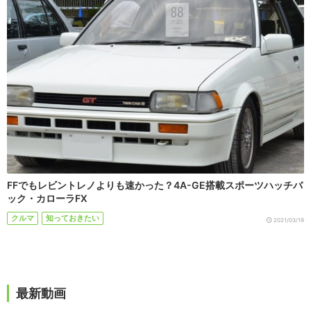
FFでもレビントレノよりも速かった？4A-GE搭載スポーツハッチバ
ック・カローラFX
クルマ
知っておきたい
2021/03/19
最新動画