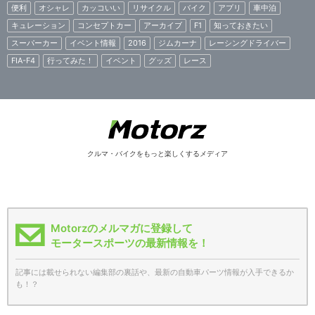
便利
オシャレ
カッコいい
リサイクル
バイク
アプリ
車中泊
キュレーション
コンセプトカー
アーカイブ
F1
知っておきたい
スーパーカー
イベント情報
2016
ジムカーナ
レーシングドライバー
FIA-F4
行ってみた！
イベント
グッズ
レース
クルマ・バイクをもっと楽しくするメディア
Motorzのメルマガに登録して
モータースポーツの最新情報を！
記事には載せられない編集部の裏話や、最新の自動車パーツ情報が入手できるか
も！？