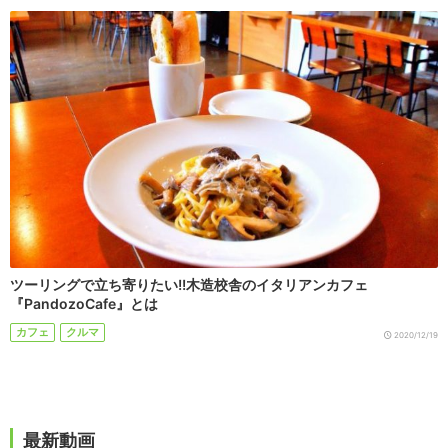
ツーリングで立ち寄りたい!!木造校舎のイタリアンカフェ
『PandozoCafe』とは
カフェ
クルマ
2020/12/19
最新動画