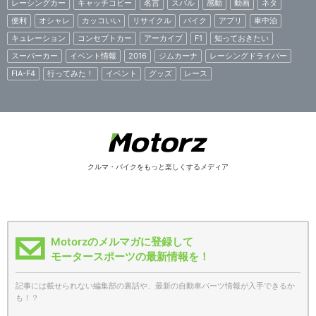
レーシングカー
キャッチコピー
名言
スバル
感動
動画
ネタ
便利
オシャレ
カッコいい
リサイクル
バイク
アプリ
車中泊
キュレーション
コンセプトカー
アーカイブ
F1
知っておきたい
スーパーカー
イベント情報
2016
ジムカーナ
レーシングドライバー
FIA-F4
行ってみた！
イベント
グッズ
レース
クルマ・バイクをもっと楽しくするメディア
Motorzのメルマガに登録して
モータースポーツの最新情報を！
記事には載せられない編集部の裏話や、最新の自動車パーツ情報が入手できるか
も！？