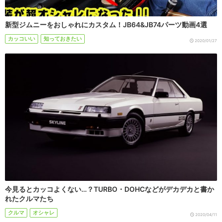
新型ジムニーをおしゃれにカスタム！JB64&JB74パーツ動画4選
カッコいい
知っておきたい
2020/01/27
今見るとカッコよくない…？TURBO・DOHCなどがデカデカと書か
れたクルマたち
クルマ
オシャレ
2020/04/11