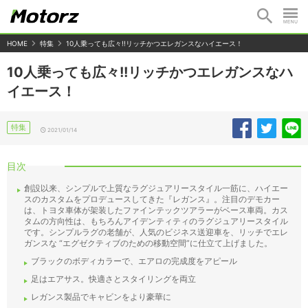
HOME
特集
10人乗っても広々!!リッチかつエレガンスなハイエース！
10人乗っても広々!!リッチかつエレガンスなハ
イエース！
特集
2021/01/14
目次
創設以来、シンプルで上質なラグジュアリースタイル一筋に、ハイエー
スのカスタムをプロデュースしてきた『レガンス』。注目のデモカー
は、トヨタ車体が架装したファインテックツアラーがベース車両。カス
タムの方向性は、もちろんアイデンティティのラグジュアリースタイル
です。シンプルラグの老舗が、人気のビジネス送迎車を、リッチでエレ
ガンスな “エグゼクティブのための移動空間”に仕立て上げました。
ブラックのボディカラーで、エアロの完成度をアピール
足はエアサス。快適さとスタイリングを両立
レガンス製品でキャビンをより豪華に