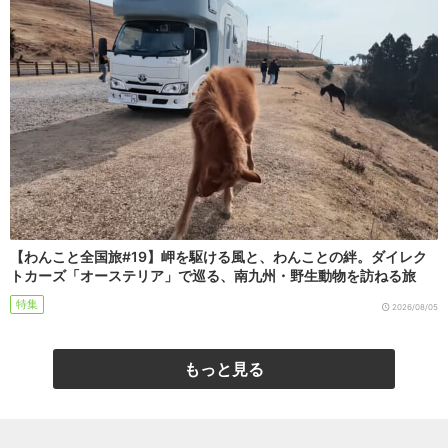
【わんこと全国旅#19】岬を駆ける風と、わんことの絆。ダイレク
トカーズ「オーステリア」で巡る、南九州・野生動物を訪ねる旅
特集
2026/08/05
もっと見る