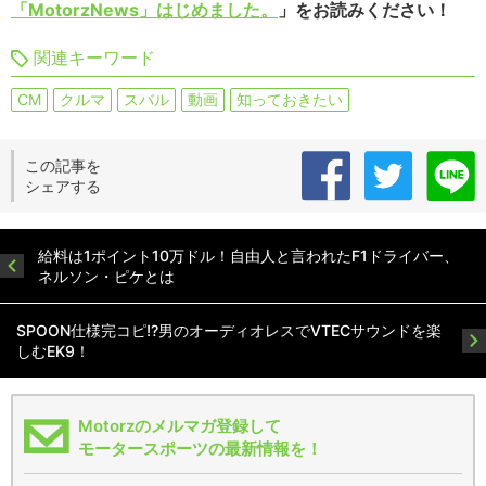
「MotorzNews」はじめました。
」をお読みください！
関連キーワード
CM
クルマ
スバル
動画
知っておきたい
この記事を
シェアする
給料は1ポイント10万ドル！自由人と言われたF1ドライバー、
ネルソン・ピケとは
SPOON仕様完コピ!?男のオーディオレスでVTECサウンドを楽
しむEK9！
Motorzのメルマガ登録して
モータースポーツの最新情報を！