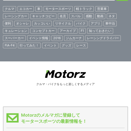
クルマ
エコカー
車
モータースポーツ
軽トラック
営業車
レーシングカー
キャッチコピー
名言
スバル
感動
動画
ネタ
便利
オシャレ
カッコいい
リサイクル
バイク
アプリ
車中泊
キュレーション
コンセプトカー
アーカイブ
F1
知っておきたい
スーパーカー
イベント情報
2016
ジムカーナ
レーシングドライバー
FIA-F4
行ってみた！
イベント
グッズ
レース
クルマ・バイクをもっと楽しくするメディア
Motorzのメルマガに登録して
モータースポーツの最新情報を！