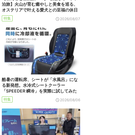
泊旅】火山が育む癒やしと美食を巡る、
オステリアで叶える愛犬との至福の休日
特集
2026/08/07
酷暑の運転席、シートが「水風呂」にな
る新発想。水冷式シートクーラー
「SPEEDER 瞬冷」を実際に試してみた
特集
2026/08/06