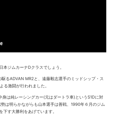
全日本ジムカーナDクラスでしょう。
駆るADVAN MR2と、遠藤毅志選手のミッドシップ・ス
による激闘が行われました。
中身は純レーシングカー(元はダートラ車)というS1Dに対
の劣勢は明らかながらも山本選手は善戦、1990年６月のジム
Dを下す大勝利をあげています。