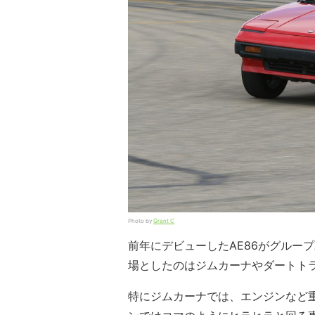
Photo by
Grant C
前年にデビューしたAE86がグルー
場としたのはジムカーナやダートト
特にジムカーナでは、エンジンなど重