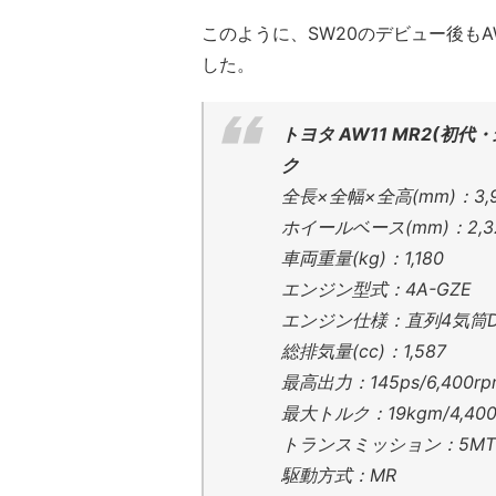
このように、SW20のデビュー後も
した。
トヨタ AW11 MR2(初
ク
全長×全幅×全高(mm)：3,950
ホイールベース(mm)：2,3
車両重量(kg)：1,180
エンジン型式：4A-GZE
エンジン仕様：直列4気筒D
総排気量(cc)：1,587
最高出力：145ps/6,400rp
最大トルク：19kgm/4,400
トランスミッション：5MT
駆動方式：MR