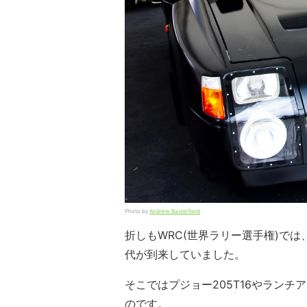
Photo by
Andrew Basterfield
折しもWRC(世界ラリー選手権)で
代が到来していました。
そこではプジョー205T16やランチ
のです。