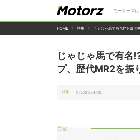
モーターズは
HOME
特集
じゃじゃ馬で有名!?トヨタ
じゃじゃ馬で有名!
プ、歴代MR2を振
特集
2021/04/08
目次