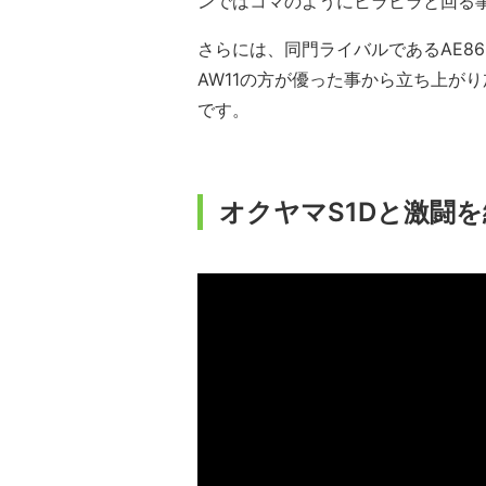
ンではコマのようにヒラヒラと回る
さらには、同門ライバルであるAE8
AW11の方が優った事から立ち上が
です。
オクヤマS1Dと激闘を繰