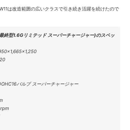
AW11は改造範囲の広いクラスで引き続き活躍を続けたので
代・最終型1.6Gリミテッド スーパーチャージャー)のスペッ
×1,665×1,250
20
OHC16バルブ スーパーチャージャー
m
rpm