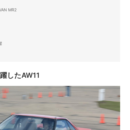
N MR2
躍
躍したAW11