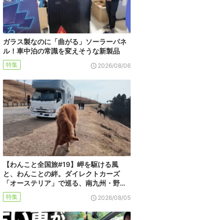
ガラス製なのに「曲がる」ソーラーパネ
ル！車中泊の常識を変えそうな新製品
特集
2026/08/06
【わんこと全国旅#19】岬を駆ける風
と、わんことの絆。ダイレクトカーズ
「オーステリア」で巡る、南九州・野…
特集
2026/08/05