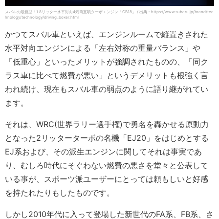
スバルの最新型！1.8リッター水平対向4気筒直噴ターボエンジン「CB18」 / 出典：https://www.subaru.jp/brand/tec
hnology/technology/driving_boxer.html
かつてスバル車といえば、エンジンルームで縦置きされた
水平対向エンジンによる「左右対称の重量バランス」や
「低重心」といったメリットが強調されたものの、「同ク
ラス車に比べて燃費が悪い」というデメリットも根強く言
われ続け、現在もスバル車の弱点のように語り継がれてい
ます。
それは、WRC(世界ラリー選手権)で勇名を轟かせる原動力
となった2リッターターボの名機「EJ20」をはじめとする
EJ系および、その派生エンジンに関してそれは事実であ
り、むしろ時代にそぐわない燃費の悪さを堂々と公表して
いる事が、スポーツ派ユーザーにとっては頼もしいと好感
を持たれたりもしたものです。
しかし2010年代に入って登場した新世代のFA系、FB系、さ