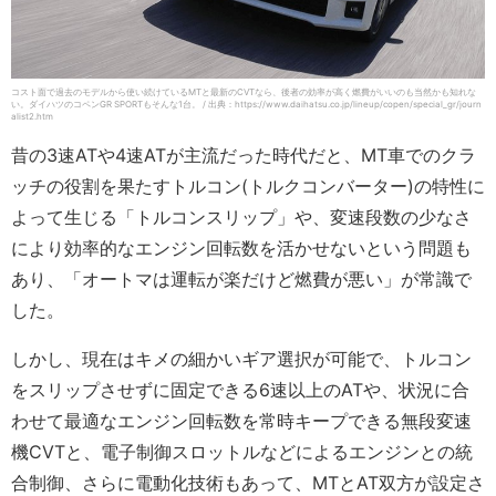
コスト面で過去のモデルから使い続けているMTと最新のCVTなら、後者の効率が高く燃費がいいのも当然かも知れな
い。ダイハツのコペンGR SPORTもそんな1台。 / 出典：https://www.daihatsu.co.jp/lineup/copen/special_gr/journ
alist2.htm
昔の3速ATや4速ATが主流だった時代だと、MT車でのクラ
ッチの役割を果たすトルコン(トルクコンバーター)の特性に
よって生じる「トルコンスリップ」や、変速段数の少なさ
により効率的なエンジン回転数を活かせないという問題も
あり、「オートマは運転が楽だけど燃費が悪い」が常識で
した。
しかし、現在はキメの細かいギア選択が可能で、トルコン
をスリップさせずに固定できる6速以上のATや、状況に合
わせて最適なエンジン回転数を常時キープできる無段変速
機CVTと、電子制御スロットルなどによるエンジンとの統
合制御、さらに電動化技術もあって、MTとAT双方が設定さ