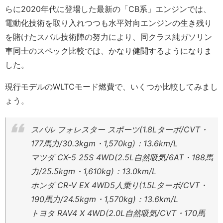
らに2020年代に登場した最新の「CB系」エンジンでは、
電動化技術を取り入れつつも水平対向エンジンの生き残り
を賭けたスバル技術陣の努力により、同クラス純ガソリン
車同士のスペック比較では、かなり健闘するようになりま
した。
現行モデルのWLTCモード燃費で、いくつか比較してみまし
ょう。
スバル フォレスター スポーツ(1.8Lターボ/CVT・
177馬力/30.3kgm・1,570kg)：13.6km/L
マツダ CX-5 25S 4WD(2.5L自然吸気/6AT・188馬
力/25.5kgm・1,610kg)：13.0km/L
ホンダ CR-V EX 4WD5人乗り(1.5Lターボ/CVT・
190馬力/24.5kgm・1,570kg)：13.6km/L
トヨタ RAV4 X 4WD(2.0L自然吸気/CVT・170馬