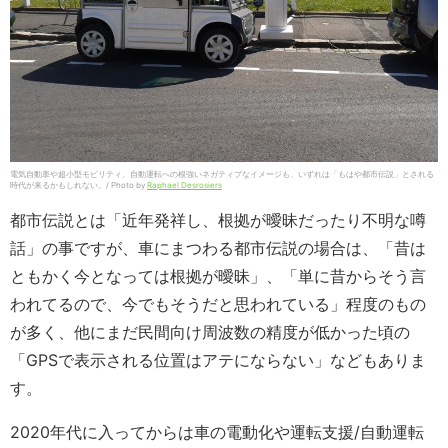
電気自動車や超小型モビリティ、自動運転への根強いネガティブなイメージも、いずれは「もはや都市伝説」とされる
時代が来るかもしれない。/ Photo by
Raphael Desrosiers
都市伝説とは「近年発祥し、根拠が曖昧だったり不明な噂
話」の事ですが、車にまつわる都市伝説の場合は、「昔は
ともかく今となっては根拠が曖昧」、「単に昔からそう言
われてるので、今でもそうだと思われている」程度のもの
が多く、他にまだ民間向け周波数の精度が低かった頃の
「GPSで表示される位置はアテにならない」などもありま
す。
2020年代に入ってからは車の電動化や運転支援/自動運転