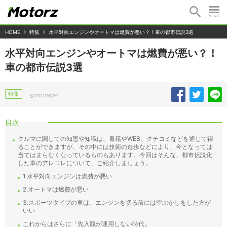
HOME
特集
水平対向エンジンやオートマは燃費が悪い？！車の都市伝説3選
水平対向エンジンやオートマは燃費が悪い？！
車の都市伝説3選
特集
2021/06/29
目次
クルマに関しての知恵や知識は、書籍やWEB、クチコミなどを通じて得
ることができますが、その中には技術の進歩などにより、今となっては
当てはまらなくなっているものもあります。今回はそんな、都市伝説化
した車のアレコレについて、ご紹介しましょう。
1.水平対向エンジンは燃費が悪い
2.オートマは燃費が悪い
3.スポーツタイプの車は、エンジンを切る前には空ぶかしをした方が
いい
これからはさらに「先入観が通用しない時代」