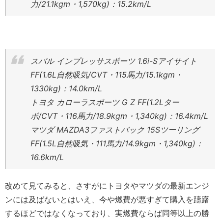
力/21.1kgm・1,570kg)：15.2km/L
スバル インプレッサスポーツ 1.6i-Sアイサイト
FF(1.6L自然吸気/CVT・115馬力/15.1kgm・
1330kg)：14.0km/L
トヨタ カローラスポーツ G Z FF(1.2Lター
ボ/CVT・116馬力/18.9kgm・1,340kg)：16.4km/L
マツダ MAZDA3ファストバック 15Sツーリング
FF(1.5L自然吸気・111馬力/14.9kgm・1,340kg)：
16.6km/L
改めて見てみると、さすがにトヨタやマツダの最新エンジ
ンには及ばないとはいえ、今や燃費が悪すぎて購入を躊躇
するほどではなくなっており、実燃費ならば同等以上の勝