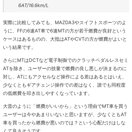
6AT/16.6km/L
実際に比較してみても、MAZDA3やスイフトスポーツのよ
うに、FFの6速AT車で6速MTの方が若干燃費が良好という
ケースはあるものの、大抵はATやCVTの方が燃費がよいと
いう結果です。
さらにMTはDCTなど電子制御でのクラッチペダルレスセミ
ATを除き、ユーザーの技量で燃費の良し悪しが決まるのに
対し、ATにもアクセルなど操作による差はあるとはいえ、
少なくともギアチェンジ操作での差はなく、誰でも同程度
の低燃費を叩き出しやすくなっています。
大昔のように「燃費がいいから」という理由でMT車を買う
ユーザーは今やあまりいないと思いますが、少なくともAT
車を買ったから燃費が悪いのでは？という心配だけはしな
くて良さそうです。