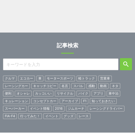
記事検索
クルマ
エコカー
車
モータースポーツ
軽トラック
営業車
レーシングカー
キャッチコピー
名言
スバル
感動
動画
ネタ
便利
オシャレ
カッコいい
リサイクル
バイク
アプリ
車中泊
キュレーション
コンセプトカー
アーカイブ
F1
知っておきたい
スーパーカー
イベント情報
2016
ジムカーナ
レーシングドライバー
FIA-F4
行ってみた！
イベント
グッズ
レース