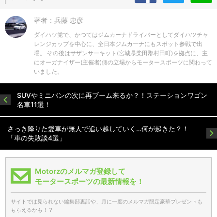
著者：兵藤 忠彦
ダイハツ党で、かつてはジムカーナドライバーとしてダイハツチャ
レンジカップを中心に、全日本ジムカーナにもスポット参戦で出
場。 その後はサザンサーキット(宮城県柴田郡村田町)を拠点に、主
にオーガナイザー(主催者)側の立場からモータースポーツに関わって
いました。
SUVやミニバンの次に再ブーム来るか？！ステーションワゴン
名車11選！
さっき降りた愛車が無人で追い越していく…何が起きた？！
「車の失敗談4選」
Motorzのメルマガ登録して
モータースポーツの最新情報を！
サイトでは見られない編集部裏話や、月に一度のメルマガ限定豪華プレゼントも
もらえるかも！？