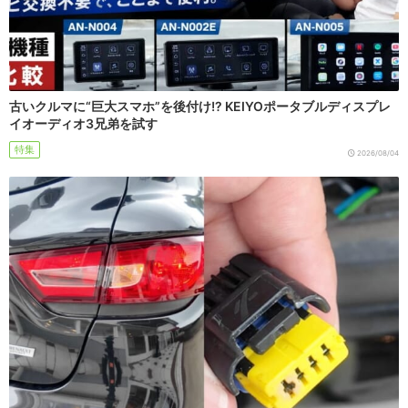
古いクルマに“巨大スマホ”を後付け!? KEIYOポータブルディスプレ
イオーディオ3兄弟を試す
特集
2026/08/04