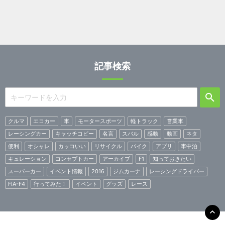
記事検索
クルマ
エコカー
車
モータースポーツ
軽トラック
営業車
レーシングカー
キャッチコピー
名言
スバル
感動
動画
ネタ
便利
オシャレ
カッコいい
リサイクル
バイク
アプリ
車中泊
キュレーション
コンセプトカー
アーカイブ
F1
知っておきたい
スーパーカー
イベント情報
2016
ジムカーナ
レーシングドライバー
FIA-F4
行ってみた！
イベント
グッズ
レース