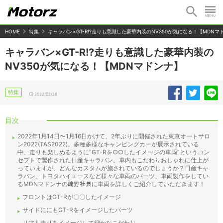
HOME
特集
キャラバン×GT-R!?走りも意識した豪華内装のNV350が気になる！【MDNマ
キャラバン×GT-R!?走りも意識した豪華内装の
NV350が気になる！【MDNマドンナ】
特集
2022/02/28
目次
2022年1月14日〜1月16日かけて、2年ぶりに開催された東京オートサロ
ン2022(TAS2022)。多種多様なキャンピングカーが展示されている
中、走りも楽しめるように”GT-Rを○○したイメージの車両”というコン
セプトで製作された日産キャラバン。車内もこだわりおしゃれに仕上が
っていますが、どんなカスタムが施されているのでしょうか？日産キャ
ラバン、トヨタハイエースなど様々な車両のパーツ、車両製作をしてい
るMDNマドンナの﨑野社長に車両を詳しくご紹介していただきます！
フロントはGT-Rが〇〇したイメージ
サイドににもGT-Rをイメージしたパーツ
リアも走りをイメージして細かなこだわり