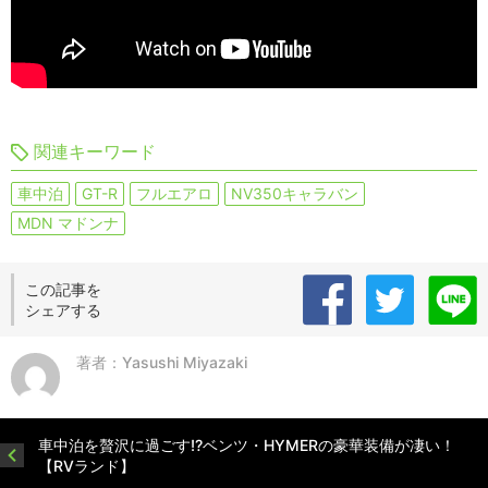
関連キーワード
車中泊
GT-R
フルエアロ
NV350キャラバン
MDN マドンナ
この記事を
シェアする
著者：Yasushi Miyazaki
車中泊を贅沢に過ごす!?ベンツ・HYMERの豪華装備が凄い！
【RVランド】