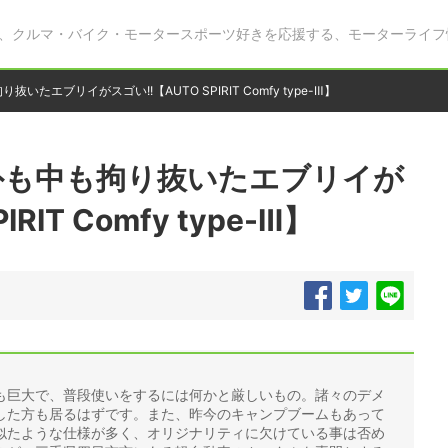
、クルマ・バイク・モータースポーツ好きを応援する、モーターライフ
いたエブリイがスゴい!!【AUTO SPIRIT Comfy type-Ⅲ】
外も中も拘り抜いたエブリイが
RIT Comfy type-Ⅲ】
も巨大で、普段使いをするには何かと厳しいもの。諸々のデメ
した方も居るはずです。また、昨今のキャンプブームもあって
似たような仕様が多く、オリジナリティに欠けている事は否め