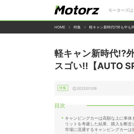
モーターズは
HOME
特集
軽キャン新時代!?外も中も拘り抜
軽キャン新時代!?
スゴい!!【AUTO SPI
特集
2022/01/06
目次
キャンピングカーは高額な上に車体
リットを考慮した結果、購入を断念
市場に流通するキャンピングカーは