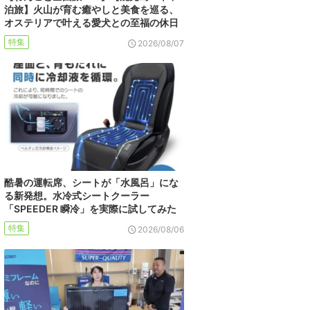
泊旅】火山が育む癒やしと美食を巡る、
オステリアで叶える愛犬との至福の休日
特集
2026/08/07
酷暑の運転席、シートが「水風呂」にな
る新発想。水冷式シートクーラー
「SPEEDER 瞬冷」を実際に試してみた
特集
2026/08/06