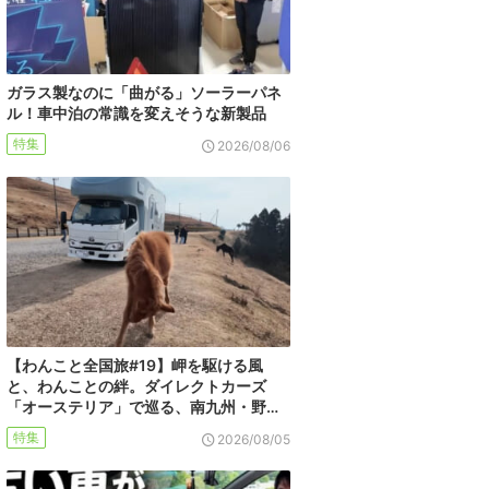
ガラス製なのに「曲がる」ソーラーパネ
ル！車中泊の常識を変えそうな新製品
特集
2026/08/06
【わんこと全国旅#19】岬を駆ける風
と、わんことの絆。ダイレクトカーズ
「オーステリア」で巡る、南九州・野…
特集
2026/08/05