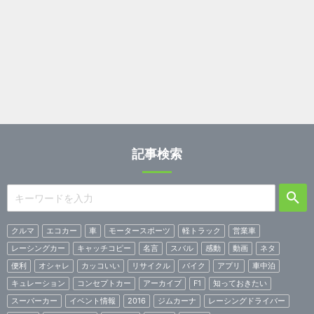
記事検索
クルマ
エコカー
車
モータースポーツ
軽トラック
営業車
レーシングカー
キャッチコピー
名言
スバル
感動
動画
ネタ
便利
オシャレ
カッコいい
リサイクル
バイク
アプリ
車中泊
キュレーション
コンセプトカー
アーカイブ
F1
知っておきたい
スーパーカー
イベント情報
2016
ジムカーナ
レーシングドライバー