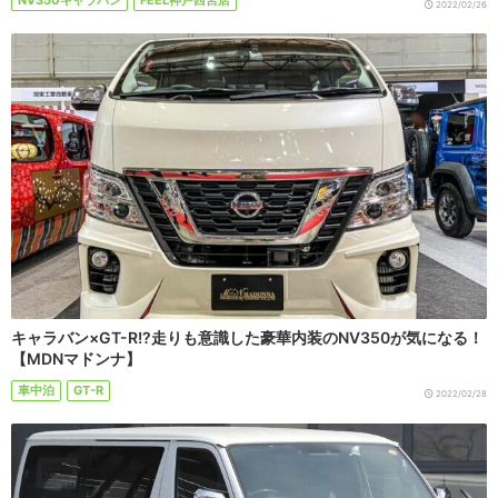
NV350キャラバン
FEEL神戸西宮店
2022/02/26
キャラバン×GT-R!?走りも意識した豪華内装のNV350が気になる！
【MDNマドンナ】
車中泊
GT-R
2022/02/28