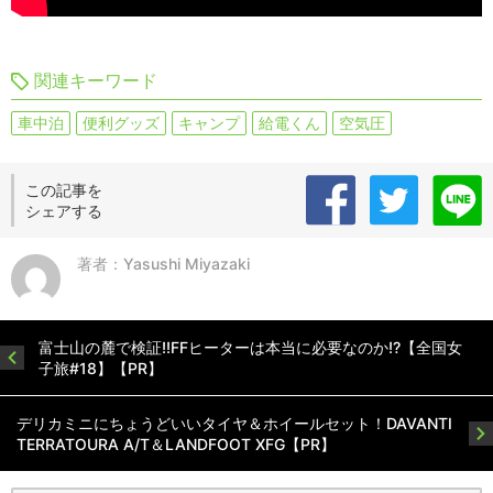
関連キーワード
車中泊
便利グッズ
キャンプ
給電くん
空気圧
この記事を
シェアする
著者：Yasushi Miyazaki
富士山の麓で検証!!FFヒーターは本当に必要なのか!?【全国女
子旅#18】【PR】
デリカミニにちょうどいいタイヤ＆ホイールセット！DAVANTI
TERRATOURA A/T＆LANDFOOT XFG【PR】