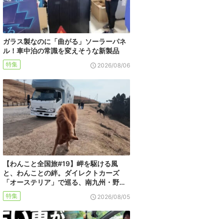
ガラス製なのに「曲がる」ソーラーパネ
ル！車中泊の常識を変えそうな新製品
特集
2026/08/06
【わんこと全国旅#19】岬を駆ける風
と、わんことの絆。ダイレクトカーズ
「オーステリア」で巡る、南九州・野…
特集
2026/08/05