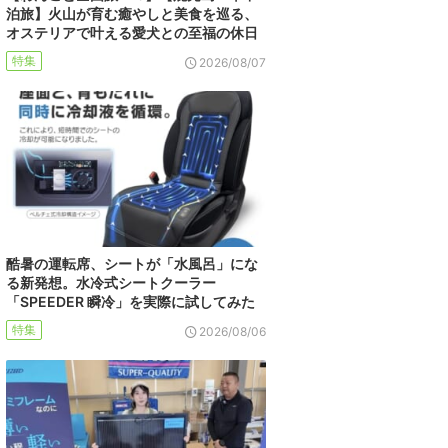
泊旅】火山が育む癒やしと美食を巡る、
オステリアで叶える愛犬との至福の休日
特集
2026/08/07
酷暑の運転席、シートが「水風呂」にな
る新発想。水冷式シートクーラー
「SPEEDER 瞬冷」を実際に試してみた
特集
2026/08/06