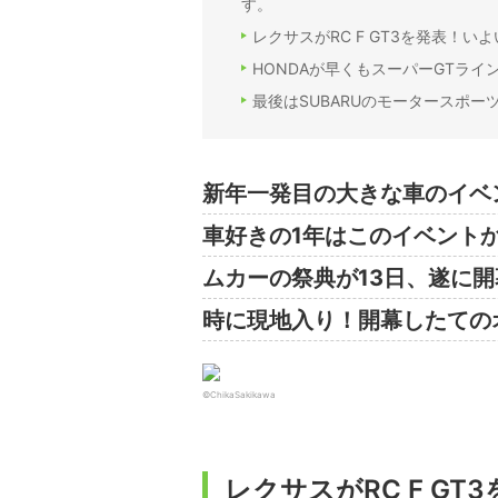
す。
レクサスがRC F GT3を発表！い
HONDAが早くもスーパーGTライ
最後はSUBARUのモータースポー
新年一発目の大きな車のイベ
車好きの1年はこのイベント
ムカーの祭典が13日、遂に開
時に現地入り！開幕したての
©ChikaSakikawa
レクサスがRC F G