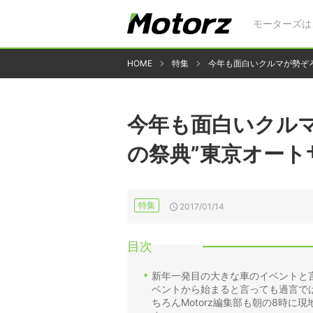
モーターズは
HOME
特集
今年も面白いクルマが勢ぞろ
今年も面白いクル
の祭典”東京オート
特集
2017/01/14
目次
新年一発目の大きな車のイベントと
ベントから始まると言っても過言で
ちろんMotorz編集部も朝の8時