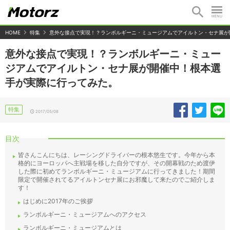
HOME
特集
意外な接点で実現！？ランボルギーニ・ミュージアムでアイルトン・セナ展が
意外な接点で実現！？ランボルギーニ・ミュー
ジアムでアイルトン・セナ展が開催中！根本選
手が実際に行ってみた。
特集
2017/05/08
目次
皆さんこんにちは、レーシングドライバーの根本悠生です。今年から本
格的にヨーロッパへ主戦場を移した自分ですが、その開幕戦のため渡伊
した際に初めてランボルギーニ・ミュージアムに行ってきました！期間
限定で開催されてるアイルトンセナ展にお邪魔して来たのでご紹介しま
す！
はじめに2017年のご挨拶
ランボルギーニ・ミュージアムへのアクセス
ランボルギーニ・ミュージアムとは