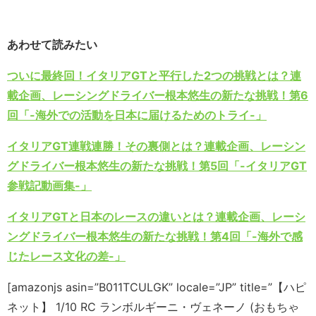
あわせて読みたい
ついに最終回！イタリアGTと平行した2つの挑戦とは？連
載企画、レーシングドライバー根本悠生の新たな挑戦！第6
回「-海外での活動を日本に届けるためのトライ-」
イタリアGT連戦連勝！その裏側とは？連載企画、レーシン
グドライバー根本悠生の新たな挑戦！第5回「-イタリアGT
参戦記動画集-」
イタリアGTと日本のレースの違いとは？連載企画、レーシ
ングドライバー根本悠生の新たな挑戦！第4回「-海外で感
じたレース文化の差-」
[amazonjs asin=”B011TCULGK” locale=”JP” title=”【ハピ
ネット】 1/10 RC ランボルギーニ・ヴェネーノ (おもちゃ