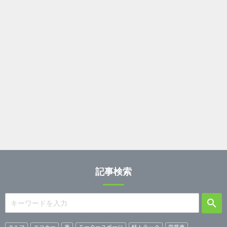
記事検索
クルマ
エコカー
車
モータースポーツ
軽トラック
営業車