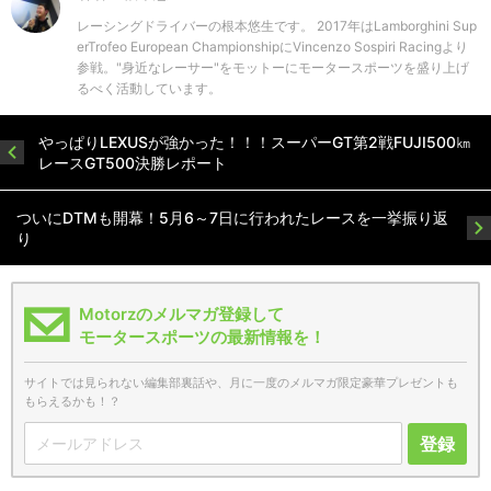
レーシングドライバーの根本悠生です。 2017年はLamborghini Sup
erTrofeo European ChampionshipにVincenzo Sospiri Racingより
参戦。"身近なレーサー"をモットーにモータースポーツを盛り上げ
るべく活動しています。
やっぱりLEXUSが強かった！！！スーパーGT第2戦FUJI500㎞
レースGT500決勝レポート
ついにDTMも開幕！5月6～7日に行われたレースを一挙振り返
り
Motorzのメルマガ登録して
モータースポーツの最新情報を！
サイトでは見られない編集部裏話や、月に一度のメルマガ限定豪華プレゼントも
もらえるかも！？
登録