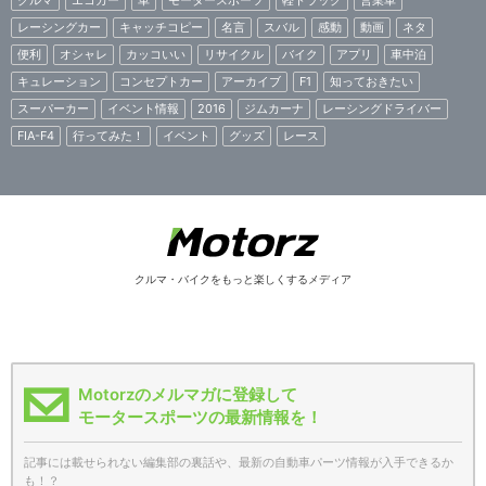
レーシングカー
キャッチコピー
名言
スバル
感動
動画
ネタ
便利
オシャレ
カッコいい
リサイクル
バイク
アプリ
車中泊
キュレーション
コンセプトカー
アーカイブ
F1
知っておきたい
スーパーカー
イベント情報
2016
ジムカーナ
レーシングドライバー
FIA-F4
行ってみた！
イベント
グッズ
レース
クルマ・バイクをもっと楽しくするメディア
Motorzのメルマガに登録して
モータースポーツの最新情報を！
記事には載せられない編集部の裏話や、最新の自動車パーツ情報が入手できるか
も！？