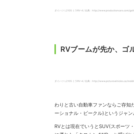
ダイハツ L210S ミラRV-4 / 出典：http://www.productioncars.com/gall
RVブームが先か、ゴ
ダイハツ L210S ミラRV-4 / 出典：http://www.picturevehicles.ca/middle
わりと古い自動車ファンならご存知だ
ーショナル・ビークル)というジャ
RVとは現在でいうとSUV(スポー