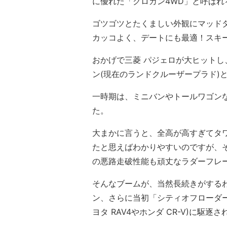
に優れた「クロカン4WD」と呼ばれ
ゴツゴツとたくましい外観にマッド
カッコよく、デートにも最適！スキ
おかげで三菱 パジェロが大ヒットし
ン(現在のランドクルーザープラド)
一時期は、ミニバンやトールワゴン
た。
大まかに言うと、全高が高すぎてタ
たと思えばわかりやすいのですが、
の悪路走破性能も頑丈なラダーフレ
そんなブームが、当然長続きがするわ
ン、さらに当初「シティオフローダー
ヨタ RAV4やホンダ CR-V)に駆逐