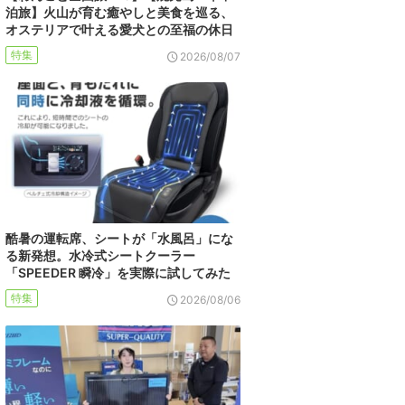
泊旅】火山が育む癒やしと美食を巡る、
オステリアで叶える愛犬との至福の休日
特集
2026/08/07
酷暑の運転席、シートが「水風呂」にな
る新発想。水冷式シートクーラー
「SPEEDER 瞬冷」を実際に試してみた
特集
2026/08/06