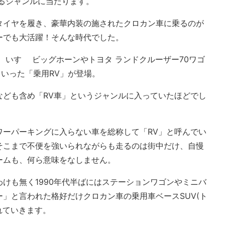
るジャンルに当たります。
タイヤを履き、豪華内装の施されたクロカン車に乗るのが
ーでも大活躍！そんな時代でした。
、いすゞ ビッグホーンやトヨタ ランドクルーザー70ワゴ
といった「乗用RV」が登場。
なども含め「RV車」というジャンルに入っていたほどでし
ワーパーキングに入らない車を総称して「RV」と呼んでい
そこまで不便を強いられながらも走るのは街中だけ、自慢
ームも、何ら意味をなしません。
けも無く1990年代半ばにはステーションワゴンやミニバ
」と言われた格好だけクロカン車の乗用車ベースSUV(ト
されていきます。