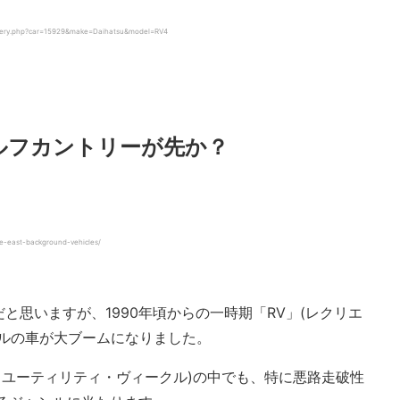
ery.php?car=15929&make=Daihatsu&model=RV4
ルフカントリーが先か？
-east-background-vehicles/
と思いますが、1990年頃からの一時期「RV」(レクリエ
ンルの車が大ブームになりました。
ツ・ユーティリティ・ヴィークル)の中でも、特に悪路走破性