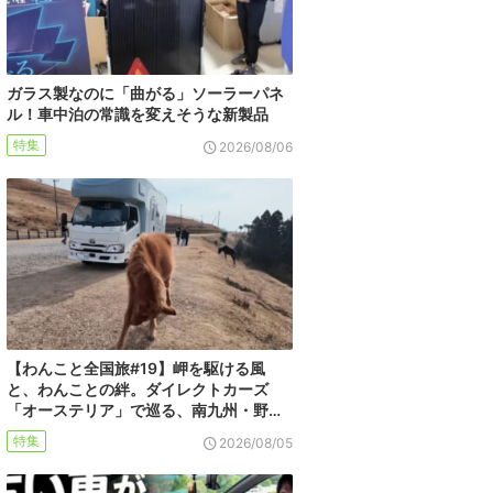
ガラス製なのに「曲がる」ソーラーパネ
ル！車中泊の常識を変えそうな新製品
特集
2026/08/06
【わんこと全国旅#19】岬を駆ける風
と、わんことの絆。ダイレクトカーズ
「オーステリア」で巡る、南九州・野…
特集
2026/08/05