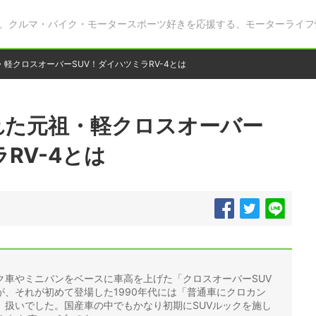
、クルマ・バイク・モータースポーツ好きを応援する、モーターライフ
軽クロスオーバーSUV！ダイハツミラRV-4とは
れた元祖・軽クロスオーバー
RV-4とは
ク車やミニバンをベースに車高を上げた「クロスオーバーSUV
、それが初めて登場した1990年代には「普通車にクロカン
」扱いでした。国産車の中でもかなり初期にSUVルックを施し