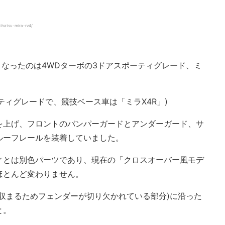
hatsu-mira-rv4/
ースとなったのは4WDターボの3ドアスポーティグレード、ミ
ティグレードで、競技ベース車は「ミラX4R」)
を上げ、フロントのバンパーガードとアンダーガード、サ
ルーフレールを装着していました。
ィとは別色パーツであり、現在の「クロスオーバー風モデ
ほとんど変わりません。
収まるためフェンダーが切り欠かれている部分)に沿った
と。