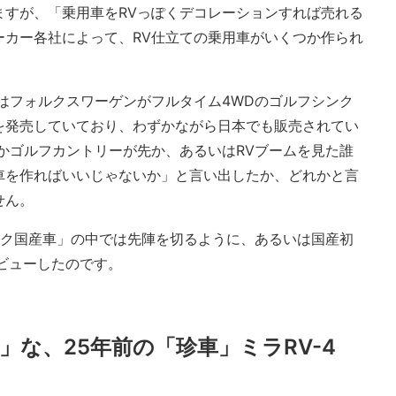
ますが、「乗用車をRVっぽくデコレーションすれば売れる
ーカー各社によって、RV仕立ての乗用車がいくつか作られ
はフォルクスワーゲンがフルタイム4WDのゴルフシンク
を発売していており、わずかながら日本でも販売されてい
かゴルフカントリーが先か、あるいはRVブームを見た誰
車を作ればいいじゃないか」と言い出したか、どれかと言
せん。
ルック国産車」の中では先陣を切るように、あるいは国産初
デビューしたのです。
な、25年前の「珍車」ミラRV-4