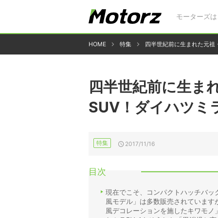
モーターズは
HOME
特集
四半世紀前に生まれた元祖・
四半世紀前に生ま
SUV！ダイハツミラ
特集
2017/11/16
目次
現在でこそ、コンパクトハッチバッ
風モデル」は多数販売されていますが
風デコレーションを施したキワモノ