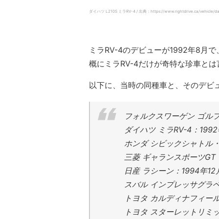
ダイハツ L210S ミラRV-4 / 出典：https://www.rightdrive.ca/vehicle/dai
ミラRV-4のデビューが1992年8
概にミラRV-4だけが奇特な珍車と
以下に、当時の同種車と、そのデビ
フォルクスワーゲン ゴルフ
ダイハツ ミラRV-4：199
ホンダ シビックシャトル・
三菱 ギャランスポーツGT：
日産 ラシーン：1994年12
スバル インプレッサグラベル
トヨタ カルディナフィール
トヨタ スターレットリミック