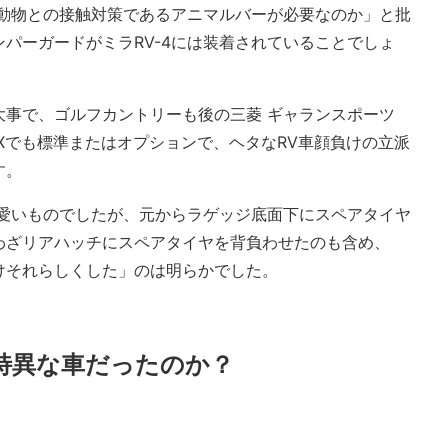
で動物との接触対策であるアニマルバーが必要なのか」と批
パーガードがミラRV-4には装着されていることでしょ
大事で、ゴルフカントリーも後の三菱 ギャランスポーツ
EXでも標準またはオプションで、ヘタなRV車顔負けの立派
す。
可愛いものでしたが、元からラゲッジ底面下にスペアタイヤ
わざリアハッチにスペアタイヤを背負わせたのも含め、
けそれらしくした」のは明らかでした。
ど特異な車だったのか？