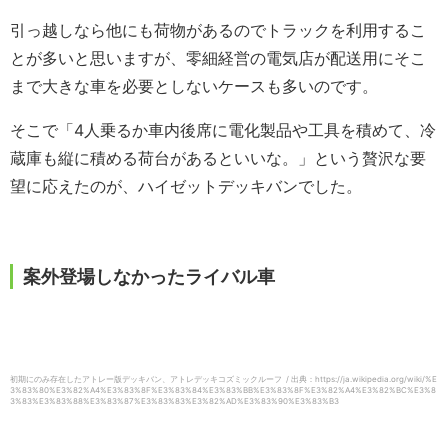
引っ越しなら他にも荷物があるのでトラックを利用するこ
とが多いと思いますが、零細経営の電気店が配送用にそこ
まで大きな車を必要としないケースも多いのです。
そこで「4人乗るか車内後席に電化製品や工具を積めて、冷
蔵庫も縦に積める荷台があるといいな。」という贅沢な要
望に応えたのが、ハイゼットデッキバンでした。
案外登場しなかったライバル車
初期にのみ存在したアトレー版デッキバン、アトレデッキコズミックルーフ / 出典：https://ja.wikipedia.org/wiki/%E
3%83%80%E3%82%A4%E3%83%8F%E3%83%84%E3%83%BB%E3%83%8F%E3%82%A4%E3%82%BC%E3%8
3%83%E3%83%88%E3%83%87%E3%83%83%E3%82%AD%E3%83%90%E3%83%B3