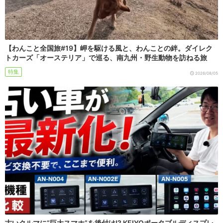
【わんこと全国旅#19】岬を駆ける風と、わんことの絆。ダイレク
トカーズ「オーステリア」で巡る、南九州・野生動物を訪ねる旅
特集
2026/08/05
古いクルマに“巨大スマホ”を後付け!? KEIYOポータブルディスプレ