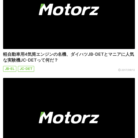
軽自動車用4気筒エンジンの名機、ダイハツJB-DETとマニアに人気
な実験機JC-DETって何だ？
JB-EL
JC-DET
2017/09/12