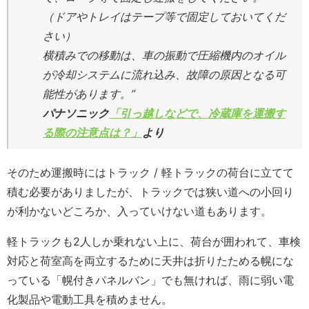
（ドアやトレイはテープ等で固定しておいてくだ
さい）
横積みでの移動は、車の振動で圧縮機内のオイル
が冷却システムに流れ込み、故障の原因となる可
能性があります。”
パナソニック
「引っ越しなどで、冷蔵庫を運搬す
る際の注意点は？」
より
そのため運搬時にはトラック / 軽トラックの荷台に立てて
積む必要がありましたが、トラックでは狭い道への小回り
が利かないどころか、入っていけない道もあります。
軽トラックも2人しか乗れない上に、荷台が囲われて、車検
対応と荷室高を両立するために天井は折りたためる幌にな
っている「幌付きパネルバン」でも無ければ、雨に弱い電
化製品や電動工具を積めません。