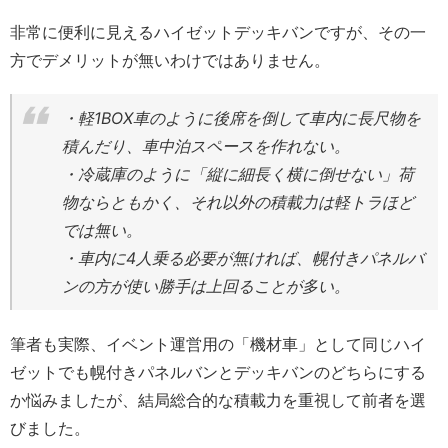
非常に便利に見えるハイゼットデッキバンですが、その一
方でデメリットが無いわけではありません。
・軽1BOX車のように後席を倒して車内に長尺物を
積んだり、車中泊スペースを作れない。
・冷蔵庫のように「縦に細長く横に倒せない」荷
物ならともかく、それ以外の積載力は軽トラほど
では無い。
・車内に4人乗る必要が無ければ、幌付きパネルバ
ンの方が使い勝手は上回ることが多い。
筆者も実際、イベント運営用の「機材車」として同じハイ
ゼットでも幌付きパネルバンとデッキバンのどちらにする
か悩みましたが、結局総合的な積載力を重視して前者を選
びました。