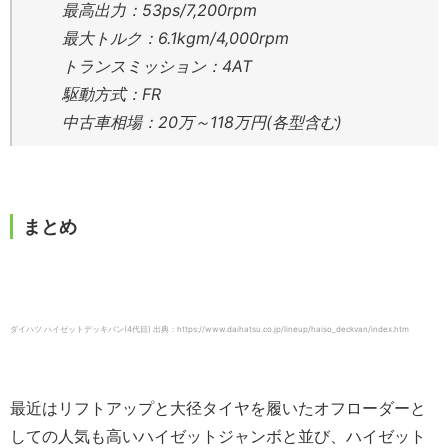
最高出力：53ps/7,200rpm
最大トルク：6.1kgm/4,000rpm
トランスミッション：4AT
駆動方式：FR
中古車相場：20万～118万円(各型含む)
まとめ
ダイハツ ハイゼットデッキバン(4代目) 出典：https://www.daihatsu.co.jp/lineup/haiso_deckvan/index.htm
最近はリフトアップと大径タイヤを履いたオフローダーと
しての人気も高いハイゼットジャンボと並び、ハイゼット