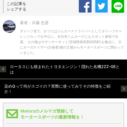
この記事を
シェアする
著者：兵藤 忠彦
ダイハツ党で、かつてはジムカーナドライバーとしてダイハツチャ
レンジカップを中心に、全日本ジムカーナにもスポット参戦で出
場。 その後はサザンサーキット(宮城県柴田郡村田町)を拠点に、主
にオーガナイザー(主催者)側の立場からモータースポーツに関わって
いました。
ロータスにも積まれたトヨタエンジン！隠れた名機2ZZ-GEと
は
染めQって何がスゴイの？実際に使ってみてその特徴をご紹
介！
Motorzのメルマガ登録して
モータースポーツの最新情報を！