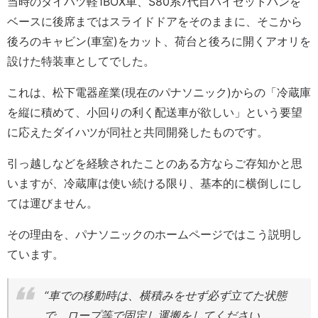
当時のダイハツ軽1BOX車、S80系7代目ハイゼットバンを
ベースに後席まではスライドドアをそのままに、そこから
後ろのキャビン(車室)をカット、荷台と後ろに開くアオリを
設けた特装車としてでした。
これは、松下電器産業(現在のパナソニック)からの「冷蔵庫
を縦に積めて、小回りの利く配送車が欲しい」という要望
に応えたダイハツが同社と共同開発したものです。
引っ越しなどを経験されたことのある方ならご存知かと思
いますが、冷蔵庫は使い続ける限り、基本的に横倒しにし
ては運びません。
その理由を、パナソニックのホームページではこう説明し
ています。
“車での移動時は、横積みをせず必ず立てた状態
で、ロープ等で固定し運搬をしてください。