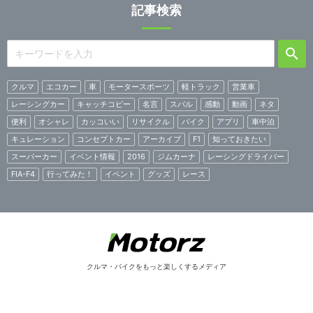
記事検索
クルマ
エコカー
車
モータースポーツ
軽トラック
営業車
レーシングカー
キャッチコピー
名言
スバル
感動
動画
ネタ
便利
オシャレ
カッコいい
リサイクル
バイク
アプリ
車中泊
キュレーション
コンセプトカー
アーカイブ
F1
知っておきたい
スーパーカー
イベント情報
2016
ジムカーナ
レーシングドライバー
FIA-F4
行ってみた！
イベント
グッズ
レース
クルマ・バイクをもっと楽しくするメディア