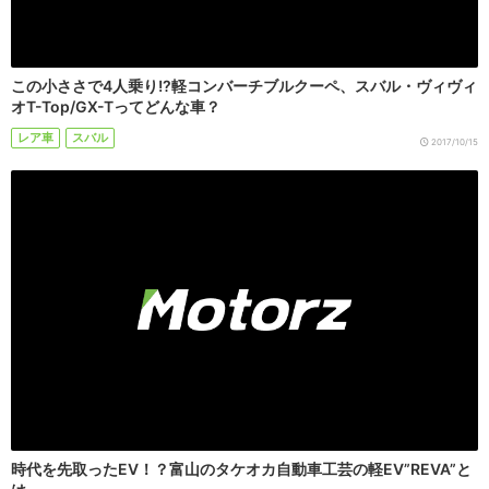
この小ささで4人乗り!?軽コンバーチブルクーペ、スバル・ヴィヴィ
オT-Top/GX-Tってどんな車？
レア車
スバル
2017/10/15
時代を先取ったEV！？富山のタケオカ自動車工芸の軽EV”REVA”と