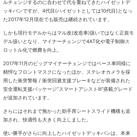
ルチェンジするのに合わせて代を重ねてきたハイゼットデ
ッキバンですが、4代目(ハイゼットとしては10代目)となっ
た2017年12月現在でも販売は継続されています。
しかも現行モデルからはマル改(改造車)扱いではなく正規モ
デル扱いとなり、マイナーチェンジで4AT化や電子制御ス
ロットル化で燃費を向上。
2017年11月のビッグマイナーチェンジではベース車同様に
精悍なフロントマスクになったほか、ステレオカメラを採
用した衝突警報 / 衝突回避支援ブレーキなどが装備された
安全運転支援パッケージ”スマートアシストIII”搭載グレード
が追加されています。
さらにはそれまで無かった助手席シートスライド機構も追
加され、快適性も大きく向上しました。
使い勝手がさらに向上したハイゼットデッキバンは、本来