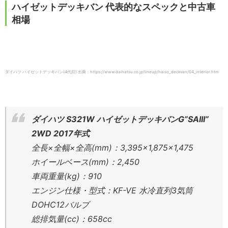
ハイゼットデッキバン 代表的なスペックと中古車
相場
ダイハツ ハイゼットデッキバン(4代目) 出典：https://www.daihatsu.co.jp/lineup/haiso_deckvan/04_interior.htm
ダイハツ S321W ハイゼットデッキバンG”SAIII”
2WD 2017年式
全長×全幅×全高(mm)：3,395×1,875×1,475
ホイールベース(mm)：2,450
車両重量(kg)：910
エンジン仕様・型式：KF-VE 水冷直列3気筒
DOHC12バルブ
総排気量(cc)：658cc