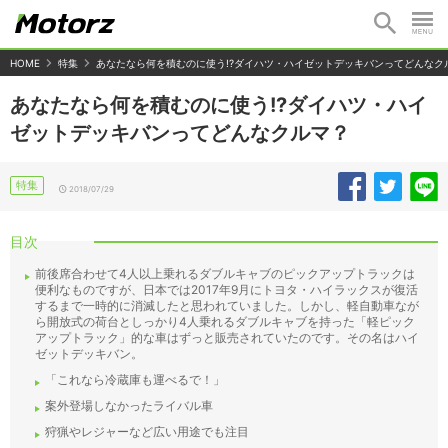
HOME
特集
あなたなら何を積むのに使う!?ダイハツ・ハイゼットデッキバンってどんなク
あなたなら何を積むのに使う!?ダイハツ・ハイ
ゼットデッキバンってどんなクルマ？
特集
2018/07/29
目次
前後席合わせて4人以上乗れるダブルキャブのピックアップトラックは
便利なものですが、日本では2017年9月にトヨタ・ハイラックスが復活
するまで一時的に消滅したと思われていました。しかし、軽自動車なが
ら開放式の荷台としっかり4人乗れるダブルキャブを持った「軽ピック
アップトラック」的な車はずっと販売されていたのです。その名はハイ
ゼットデッキバン。
「これなら冷蔵庫も運べるで！」
案外登場しなかったライバル車
狩猟やレジャーなど広い用途でも注目