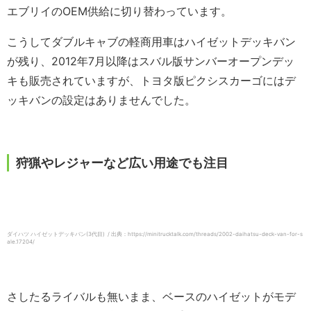
エブリイのOEM供給に切り替わっています。
こうしてダブルキャブの軽商用車はハイゼットデッキバン
が残り、2012年7月以降はスバル版サンバーオープンデッ
キも販売されていますが、トヨタ版ピクシスカーゴにはデ
ッキバンの設定はありませんでした。
狩猟やレジャーなど広い用途でも注目
ダイハツ ハイゼットデッキバン(3代目) / 出典：https://minitrucktalk.com/threads/2002-daihatsu-deck-van-for-s
ale.17204/
さしたるライバルも無いまま、ベースのハイゼットがモデ