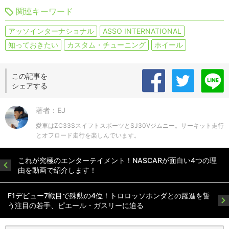
関連キーワード
アッソインターナショナル
ASSO INTERNATIONAL
知っておきたい
カスタム・チューニング
ホイール
この記事を
シェアする
著者：EJ
愛車はZC33SスイフトスポーツとSJ30Vジムニー。サーキット走行
とオフロード走行を楽しんでいます。
これが究極のエンターテイメント！NASCARが面白い4つの理
由を動画で紹介します！
F1デビュー7戦目で殊勲の4位！トロロッソホンダとの躍進を誓
う注目の若手、ピエール・ガスリーに迫る