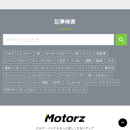
記事検索
クルマ
エコカー
車
モータースポーツ
軽トラック
営業車
レーシングカー
キャッチコピー
名言
スバル
感動
動画
ネタ
便利
オシャレ
カッコいい
リサイクル
バイク
アプリ
車中泊
キュレーション
コンセプトカー
アーカイブ
F1
知っておきたい
スーパーカー
イベント情報
2016
ジムカーナ
レーシングドライバー
FIA-F4
行ってみた！
イベント
グッズ
レース
クルマ・バイクをもっと楽しくするメディア