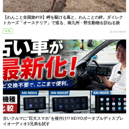
【わんこと全国旅#19】岬を駆ける風と、わんことの絆。ダイレク
トカーズ「オーステリア」で巡る、南九州・野生動物を訪ねる旅
特集
2026/08/05
古いクルマに“巨大スマホ”を後付け!? KEIYOポータブルディスプレ
イオーディオ3兄弟を試す