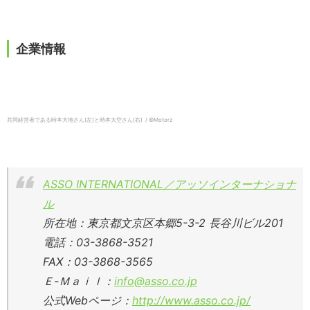
企業情報
共同経営者である時本大地さん(左)と時本大空さん(右) / ©️Motorz
ASSO INTERNATIONAL／アッソインターナショナ
ル
所在地：東京都文京区本郷5-3-2 長谷川ビル201
電話：03-3868-3521
FAX：03-3868-3565
Ｅ-Ｍａｉｌ：
info@asso.co.jp
公式Webページ：
http://www.asso.co.jp/