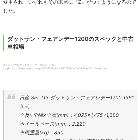
変更され、いずれもその末尾に『Z』がつくようになるので
した。
ダットサン・フェアレデー1200のスペックと中古
車相場
SPL212 / 213 ダットサン・フェアレデー1200
/ 出典：http://www.nissan.co.jp/COMPASS/GALLERY/FAIRLADY-STORY/S211/index.htm
日産 SPL213 ダットサン・フェアレデー1200 1961
年式
全長×全幅×全高(mm)：4,025×1,475×1,380
ホイールベース(mm)：2,220
車両重量(kg)：890