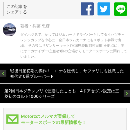
この記事を
シェアする
著者：兵藤 忠彦
ダイハツ党で、かつてはジムカーナドライバーとしてダイハツチャ
レンジカップを中心に、全日本ジムカーナにもスポット参戦で出
場。 その後はサザンサーキット(宮城県柴田郡村田町)を拠点に、主
にオーガナイザー(主催者)側の立場からモータースポーツに関わって
いました。
戦後日産初期の傑作！コロナを圧倒し、サファリにも挑戦した
初代310系ブルーバード
第2回日本グランプリで圧勝したことも！4ドアセダン設定は三
菱初のコルト1000シリーズ
Motorzのメルマガ登録して
モータースポーツの最新情報を！