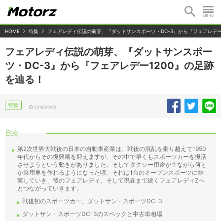
HOME
特集
フェアレディ伝説の萌芽、『ダットサンスポーツ・DC-3』から『フェアレデー
フェアレディ伝説の萌芽、『ダットサンスポー
ツ・DC-3』から『フェアレデー1200』の足跡
を辿る！
特集
2018/06/02
目次
第2次世界大戦後の日本の自動車産業は、戦後の混乱を乗り越えて1950
年代からその復興期を迎えますが、その中で早くもスポーツカーを復活
させようという動きがありました。そしてタクシー用途が主ながら何と
か乗用車を作れるようになった頃、それは1台のオープンスポーツに結
実していき、後のフェアレディ、そして現在まで続くフェアレディZへ
とつながっていきます。
戦後初のスポーツカー、ダットサン・スポーツDC-3
ダットサン・スポーツDC-3のスペックと中古車相場