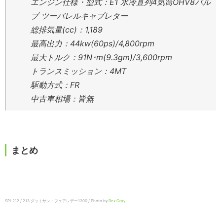
エンジン仕様・型式：E1 水冷直列4気筒OHV8バル
ブ ツーバレルキャブレター
総排気量(cc)：1,189
最高出力：44kw(60ps)/4,800rpm
最大トルク：91N･m(9.3gm)/3,600rpm
トランスミッション：4MT
駆動方式：FR
中古車相場：皆無
まとめ
SPL212 / 213 ダットサン・フェアレデー1200 / Photo by
Rex Gray