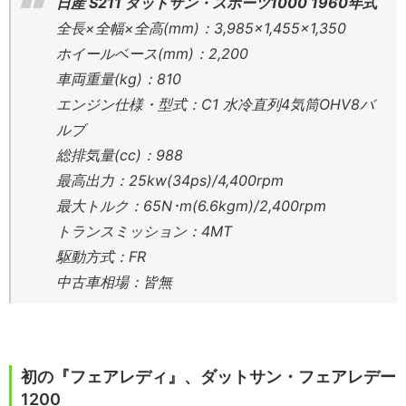
日産 S211 ダットサン・スポーツ1000 1960年式
全長×全幅×全高(mm)：3,985×1,455×1,350
ホイールベース(mm)：2,200
車両重量(kg)：810
エンジン仕様・型式：C1 水冷直列4気筒OHV8バ
ルブ
総排気量(cc)：988
最高出力：25kw(34ps)/4,400rpm
最大トルク：65N･m(6.6kgm)/2,400rpm
トランスミッション：4MT
駆動方式：FR
中古車相場：皆無
初の『フェアレディ』、ダットサン・フェアレデー
1200