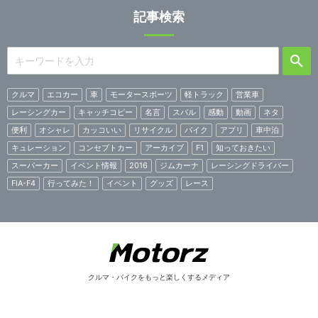
記事検索
クルマ
エコカー
車
モータースポーツ
軽トラック
営業車
レーシングカー
キャッチコピー
名言
スバル
感動
動画
ネタ
便利
オシャレ
カッコいい
リサイクル
バイク
アプリ
車中泊
キュレーション
コンセプトカー
アーカイブ
F1
知っておきたい
スーパーカー
イベント情報
2016
ジムカーナ
レーシングドライバー
FIA-F4
行ってみた！
イベント
グッズ
レース
クルマ・バイクをもっと楽しくするメディア