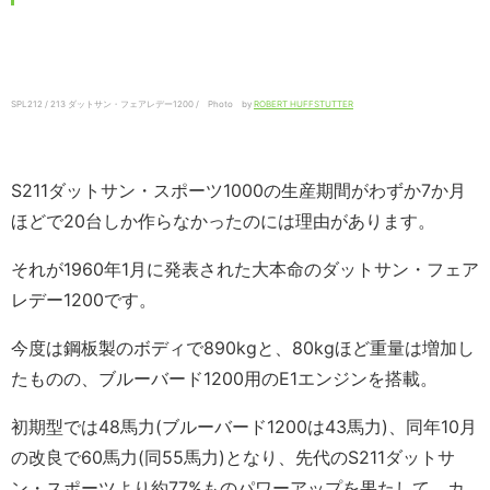
SPL212 / 213 ダットサン・フェアレデー1200 / Photo by
ROBERT HUFFSTUTTER
S211ダットサン・スポーツ1000の生産期間がわずか7か月
ほどで20台しか作らなかったのには理由があります。
それが1960年1月に発表された大本命のダットサン・フェア
レデー1200です。
今度は鋼板製のボディで890kgと、80kgほど重量は増加し
たものの、ブルーバード1200用のE1エンジンを搭載。
初期型では48馬力(ブルーバード1200は43馬力)、同年10月
の改良で60馬力(同55馬力)となり、先代のS211ダットサ
ン・スポーツより約77%ものパワーアップを果たして、カ