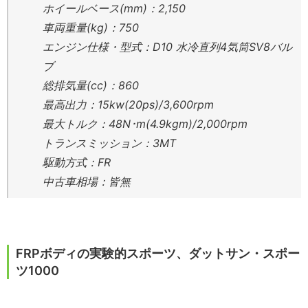
ホイールベース(mm)：2,150
車両重量(kg)：750
エンジン仕様・型式：D10 水冷直列4気筒SV8バル
ブ
総排気量(cc)：860
最高出力：15kw(20ps)/3,600rpm
最大トルク：48N･m(4.9kgm)/2,000rpm
トランスミッション：3MT
駆動方式：FR
中古車相場：皆無
FRPボディの実験的スポーツ、ダットサン・スポー
ツ1000