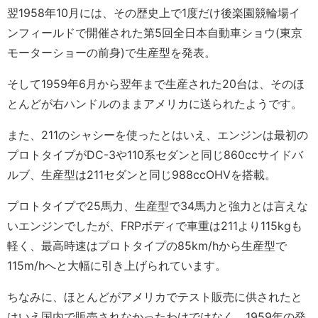
翌1958年10月には、その歴史上で1度だけ後楽園競輪場イ
ンフィールドで開催された第5回全日本自動車ショウ(東京
モーターショーの前身)で生産型を発表。
そして1959年6月から翌年まで生産された20台は、そのほ
とんどが右ハンドルのままアメリカに送られたようです。
また、211のシャシーを使ったとはいえ、エンジンは最初の
プロトタイプがDC-3や110系セダンと同じ860ccサイドバ
ルブ、生産型は211セダンと同じ988ccOHVを搭載。
プロトタイプで25馬力、生産型で34馬力と強力とは言えな
いエンジンでしたが、FRPボディで車重は211より115kgも
軽く、最高時速はプロトタイプの85km/hから生産型で
115m/hへと大幅に引き上げられています。
ちなみに、ほとんどがアメリカでテスト販売に供されたと
はいえ国内で販売されなかったわけではなく、1959年の発