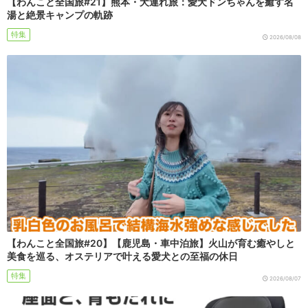
【わんこと全国旅#21】熊本・犬連れ旅：愛犬ドンちゃんを癒す名
湯と絶景キャンプの軌跡
特集
2026/08/08
【わんこと全国旅#20】【鹿児島・車中泊旅】火山が育む癒やしと
美食を巡る、オステリアで叶える愛犬との至福の休日
特集
2026/08/07