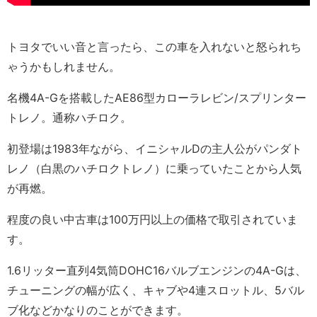
トヨタでいい音と言ったら、この車を入れないと怒られち
ゃうかもしれません。
名機4A-Gを搭載したAE86型カローラレビン/スプリンター
トレノ。通称ハチロク。
初登場は1983年ながら、イニシャルDの主人公がパンダト
レノ（白黒のハチロクトレノ）に乗っていたことから人気
が再燃。
程度の良い中古車は100万円以上の価格で取引されていま
す。
1.6リッター直列4気筒DOHC16バルブエンジンの4A-Gは、
チューニングの幅が広く、キャブや4連スロットル、5バル
ブ化などかなりのことができます。