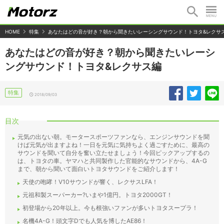
HOME
特集
あなたはどの音が好き？朝から聞きたいレーシングサウンド！トヨタ&レクサ
あなたはどの音が好き？朝から聞きたいレーシ
ングサウンド！トヨタ&レクサス編
特集
2018/09/03
目次
元気の出ない朝。モータースポーツファンなら、エンジンサウンドを聞
けば元気が出ますよね！一日を元気に気持ちよく過ごすために、最高の
サウンドを聞いて自分を奮い立たせましょう！今回ピックアップするの
は、トヨタの車。ヤマハと共同製作した官能的なサウンドから、4A-G
まで、朝から聞いて面白いトヨタサウンドをご紹介します！
天使の咆哮！V10サウンドが響く、レクサスLFA！
元祖和製スーパーカー?いまや1億円。トヨタ2000GT！
初登場から20年以上。今も根強いファンが多いトヨタスープラ！
名機4A-G！頭文字Dでも人気を博したAE86！