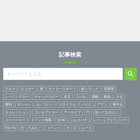
記事検索
クルマ
エコカー
車
モータースポーツ
軽トラック
営業車
レーシングカー
キャッチコピー
名言
スバル
感動
動画
ネタ
便利
オシャレ
カッコいい
リサイクル
バイク
アプリ
車中泊
キュレーション
コンセプトカー
アーカイブ
F1
知っておきたい
スーパーカー
イベント情報
2016
ジムカーナ
レーシングドライバー
FIA-F4
行ってみた！
イベント
グッズ
レース