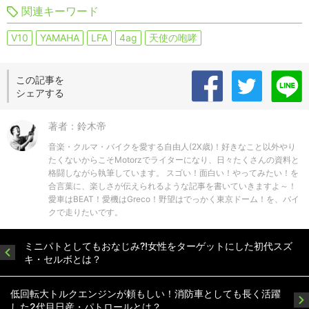
関連キーワード
V10
YAMAHA
LFA
4ag
天使の咆哮
この記事を
シェアする
著者：鈴木帝
音楽・クルマ・バイクを愛する自由人(2X歳)！好きなこと以外やり
たくないからこそMotorzでライターになり、日々たくさんの資料と
格闘しながら執筆しています。 スゴい！面白い！やってみたい！を
合言葉に、楽しさが伝えられるような記事を書いていきますよ～！
愛車はBEAT！愛機はGreco！野望はでっかく東京ドーム！を、バイ
クで走りたいです。
ミニパトとしてもおなじみ?!女性をターゲットにした初代スズ
キ・セルボとは？
低回転大トルクエンジンが頼もしい！消防車としても長く活躍
した2代目日産・パトロールとは？