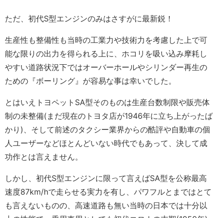
ただ、初代S型エンジンのみはさすがに最新鋭！
生産性も整備性も当時の工業力や技術力を考慮した上で可
能な限りの出力を得られる上に、ホコリを吸い込み摩耗し
やすい道路状況下ではオーバーホールやシリンダー再生の
ための『ボーリング』が容易な事は幸いでした。
とはいえトヨペットSA型そのものは生産台数制限や販売体
制の未整備(まだ現在のトヨタ店が1946年に立ち上がったば
かり)、そして前述のタクシー業界からの酷評や自動車の個
人ユーザーなどほとんどいない時代でもあって、決して成
功作とは言えません。
しかし、初代S型エンジンに限って言えばSA型を公称最高
速度87km/hで走らせる実力を有し、パワフルとまではとて
も言えないものの、高速道路も無い当時の日本では十分以