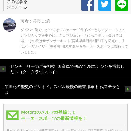
この記事を
シェアする
著者：兵藤 忠彦
ダイハツ党で、かつてはジムカーナドライバーとしてダイハツチャ
レンジカップを中心に、全日本ジムカーナにもスポット参戦で出
場。 その後はサザンサーキット(宮城県柴田郡村田町)を拠点に、主
にオーガナイザー(主催者)側の立場からモータースポーツに関わって
いました。
センチュリーのご先祖様!!国産車で初めてV8エンジンを搭載し
たトヨタ・クラウンエイト
半世紀の歴史のピリオド。スバル最後の軽乗用車 初代ステラと
は
Motorzのメルマガ登録して
モータースポーツの最新情報を！
サイトでは見られない編集部裏話や、月に一度のメルマガ限定豪華プレゼントも