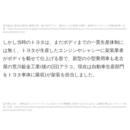
荒川鈑金工業(名古屋市の星崎工場。後の[旧]アラコ。現在のトヨタ車体)で製作・架装中のトヨペットSA型試作車 / 出
典：http://www.toyota.co.jp/jpn/company/history/75years/text/taking_on_the_automotive_business/chapter2/
section8/item1.html
しかし当時のトヨタは、まだボディまでの一貫生産体制に
は無く、トヨタが生産したエンジンやシャシーに架装業者
がボディを載せて仕上げる形で、新型の小型乗用車も名古
屋の荒川鈑金工業(後の[旧]アラコ。現在は自動車生産部門
をトヨタ車体に吸収)が架装を担当しました。
試作車なのか、当時ほぼハンドメイトだったためかトヨタ博物館に現存するものとはだいぶ細部が異なるトヨペットSA
型 / 出典：http://www.toyota.co.jp/jpn/company/history/75years/text/taking_on_the_automotive_business/cha
pter2/section8/item1.html