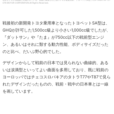
現在もトヨタ博物館に所蔵されている、戦後に開発された初のトヨタ製乗用車、トヨペットSA型 / COPYRIGHT© TOY
OTA MOTOR CORPORATION.
All Rights Reserved.
戦後初の新開発トヨタ乗用車となったトヨペットSA型は、
GHQが許可した1,500cc級より小さい1,000cc級でしたが、
『ダットサン』や『たま』が750cc以下の戦前型エンジ
ン、あるいはそれに類する動力性能、ボディサイズだった
のと比べ、だいぶ野心的でした。
デザインからして戦前の日本では見られない曲線的、ある
いは涙滴型といってよい曲面を多用しており、既に戦前の
ヨーロッパではチェコスロバキアのタトラT77やT87で見ら
れたデザインだったものの、戦前・戦中の日本車とは一線
を画しています。