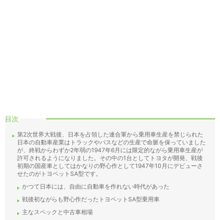
目次
第2次世界大戦後、日本を占領した連合軍から乗用車生産を禁じられた
日本の自動車産業はトラックやバスなどの生産で命脈を保っていました
が、終戦からわずか2年弱の1947年6月には限定的ながら乗用車生産が
許可されるようになりました。その中の1台としてトヨタが開発、戦後
初期の国産車としてはかなりの野心作として1947年10月にデビューさ
せたのがトヨペットSA型です。
かつて日本には、自由に自動車を作れない時代があった
戦後初ながらも野心作だったトヨペットSA型乗用車
主なスペックと中古車相場