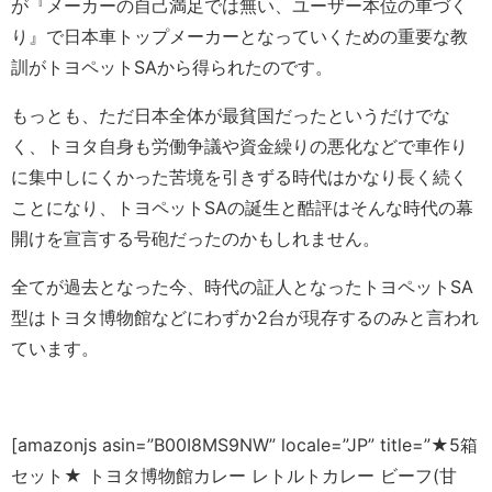
が『メーカーの自己満足では無い、ユーザー本位の車づく
り』で日本車トップメーカーとなっていくための重要な教
訓がトヨペットSAから得られたのです。
もっとも、ただ日本全体が最貧国だったというだけでな
く、トヨタ自身も労働争議や資金繰りの悪化などで車作り
に集中しにくかった苦境を引きずる時代はかなり長く続く
ことになり、トヨペットSAの誕生と酷評はそんな時代の幕
開けを宣言する号砲だったのかもしれません。
全てが過去となった今、時代の証人となったトヨペットSA
型はトヨタ博物館などにわずか2台が現存するのみと言われ
ています。
[amazonjs asin=”B00I8MS9NW” locale=”JP” title=”★5箱
セット★ トヨタ博物館カレー レトルトカレー ビーフ(甘