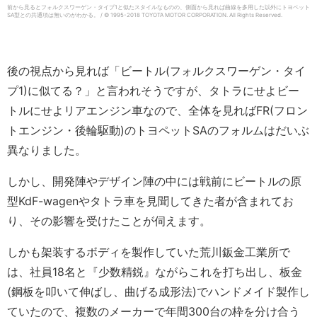
前から見るとフォルクスワーゲン・タイプ1と似たスタイルなものの、側面から見れば曲線を多用した以外にトヨペット
SA型との共通項は無いのがわかる。 / © 1995-2018 TOYOTA MOTOR CORPORATION.
All Rights Reserved.
後の視点から見れば「ビートル(フォルクスワーゲン・タイ
プ1)に似てる？」と言われそうですが、タトラにせよビー
トルにせよリアエンジン車なので、全体を見ればFR(フロン
トエンジン・後輪駆動)のトヨペットSAのフォルムはだいぶ
異なりました。
しかし、開発陣やデザイン陣の中には戦前にビートルの原
型KdF-wagenやタトラ車を見聞してきた者が含まれてお
り、その影響を受けたことが伺えます。
しかも架装するボディを製作していた荒川鈑金工業所で
は、社員18名と『少数精鋭』ながらこれを打ち出し、板金
(鋼板を叩いて伸ばし、曲げる成形法)でハンドメイド製作し
ていたので、複数のメーカーで年間300台の枠を分け合う