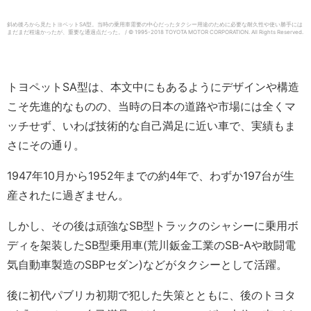
斜め後ろから見たトヨペットSA型。当時の乗用車需要の中心だったタクシー用途のために必要な耐久性や使い勝手には
まだまだ程遠かったが、重要な通過点だった。 / © 1995-2018 TOYOTA MOTOR CORPORATION.
All Rights Reserved.
トヨペットSA型は、本文中にもあるようにデザインや構造
こそ先進的なものの、当時の日本の道路や市場には全くマ
ッチせず、いわば技術的な自己満足に近い車で、実績もま
さにその通り。
1947年10月から1952年までの約4年で、わずか197台が生
産されたに過ぎません。
しかし、その後は頑強なSB型トラックのシャシーに乗用ボ
ディを架装したSB型乗用車(荒川鈑金工業のSB-Aや敢闘電
気自動車製造のSBPセダン)などがタクシーとして活躍。
後に初代パブリカ初期で犯した失策とともに、後のトヨタ