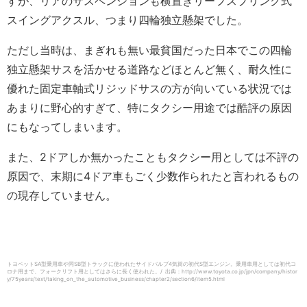
すが、リアのサスペンションも横置きリーフスプリング式
スイングアクスル、つまり四輪独立懸架でした。
ただし当時は、まぎれも無い最貧国だった日本でこの四輪
独立懸架サスを活かせる道路などほとんど無く、耐久性に
優れた固定車軸式リジッドサスの方が向いている状況では
あまりに野心的すぎて、特にタクシー用途では酷評の原因
にもなってしまいます。
また、2ドアしか無かったこともタクシー用としては不評の
原因で、末期に4ドア車もごく少数作られたと言われるもの
の現存していません。
トヨペットSA型乗用車や同SB型トラックに使われたサイドバルブ4気筒の初代S型エンジン。乗用車用としては初代コ
ロナ用まで、フォークリフト用としてはさらに長く使われた。/ 出典：http://www.toyota.co.jp/jpn/company/histor
y/75years/text/taking_on_the_automotive_business/chapter2/section6/item5.html