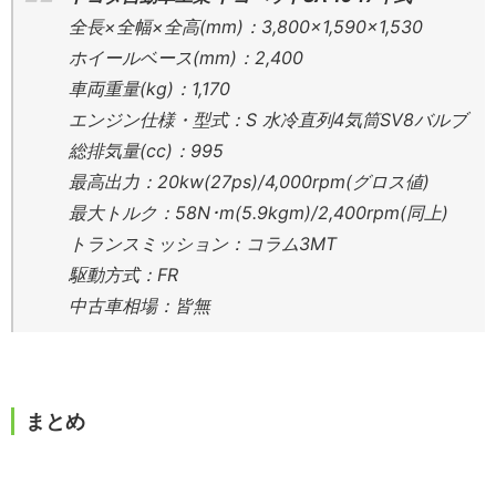
全長×全幅×全高(mm)：3,800×1,590×1,530
ホイールベース(mm)：2,400
車両重量(kg)：1,170
エンジン仕様・型式：S 水冷直列4気筒SV8バルブ
総排気量(cc)：995
最高出力：20kw(27ps)/4,000rpm(グロス値)
最大トルク：58N･m(5.9kgm)/2,400rpm(同上)
トランスミッション：コラム3MT
駆動方式：FR
中古車相場：皆無
まとめ