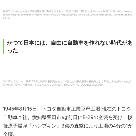
性能アピールのため国鉄東海道線の急行列車と名古屋・大阪間で競争、勝利したトヨペットSA型 / 出典：https://www.
toyota.co.jp/jpn/company/history/75years/text/taking_on_the_automotive_business/chapter2/section8/item1_
d.html
かつて日本には、自由に自動車を作れない時代があ
った
1943年にデビュー、1947年8月の民間貿易再開を前に、米国など貿易代表団の移動用として50台のみながらトヨタが
戦後初めて生産した乗用車、トヨタAC型 / COPYRIGHT©TOYOTA AUTOMOBILE MUSEUM
1945年8月15日、トヨタ自動車工業挙母工場(現在のトヨタ
自動車本社。愛知県豊田市)は前日にB-29の空襲を受け、模
擬原子爆弾『パンプキン』3発の直撃により工場の4分の1が
全壊。