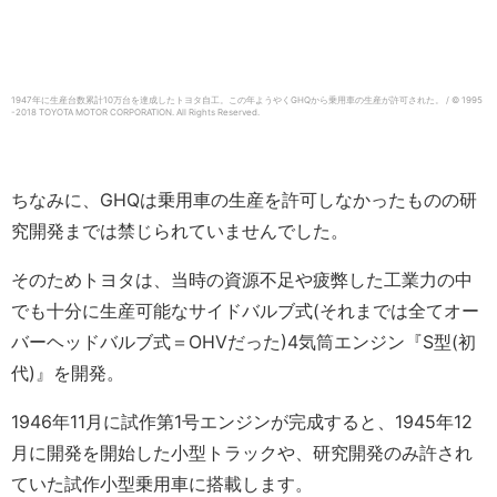
1947年に生産台数累計10万台を達成したトヨタ自工。この年ようやくGHQから乗用車の生産が許可された。 / © 1995
-2018 TOYOTA MOTOR CORPORATION.
All Rights Reserved.
ちなみに、GHQは乗用車の生産を許可しなかったものの研
究開発までは禁じられていませんでした。
そのためトヨタは、当時の資源不足や疲弊した工業力の中
でも十分に生産可能なサイドバルブ式(それまでは全てオー
バーヘッドバルブ式＝OHVだった)4気筒エンジン『S型(初
代)』を開発。
1946年11月に試作第1号エンジンが完成すると、1945年12
月に開発を開始した小型トラックや、研究開発のみ許され
ていた試作小型乗用車に搭載します。