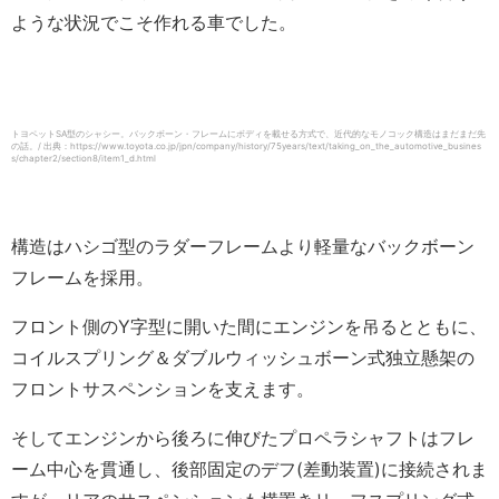
ような状況でこそ作れる車でした。
トヨペットSA型のシャシー。バックボーン・フレームにボディを載せる方式で、近代的なモノコック構造はまだまだ先
の話。/ 出典：https://www.toyota.co.jp/jpn/company/history/75years/text/taking_on_the_automotive_busines
s/chapter2/section8/item1_d.html
構造はハシゴ型のラダーフレームより軽量なバックボーン
フレームを採用。
フロント側のY字型に開いた間にエンジンを吊るとともに、
コイルスプリング＆ダブルウィッシュボーン式独立懸架の
フロントサスペンションを支えます。
そしてエンジンから後ろに伸びたプロペラシャフトはフレ
ーム中心を貫通し、後部固定のデフ(差動装置)に接続されま