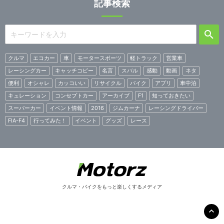
記事検索
クルマ
エコカー
車
モータースポーツ
軽トラック
営業車
レーシングカー
キャッチコピー
名言
スバル
感動
動画
ネタ
便利
オシャレ
カッコいい
リサイクル
バイク
アプリ
車中泊
キュレーション
コンセプトカー
アーカイブ
F1
知っておきたい
スーパーカー
イベント情報
2016
ジムカーナ
レーシングドライバー
FIA-F4
行ってみた！
イベント
グッズ
レース
クルマ・バイクをもっと楽しくするメディア