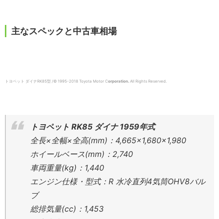
主なスペックと中古車相場
トヨペット ダイナRK85型 /© 1995-2018 Toyota Motor C
orporation.
All Rights Reserved.
トヨペット RK85 ダイナ 1959年式
全長×全幅×全高(mm)：4,665×1,680×1,980
ホイールベース(mm)：2,740
車両重量(kg)：1,440
エンジン仕様・型式：R 水冷直列4気筒OHV8バル
ブ
総排気量(cc)：1,453