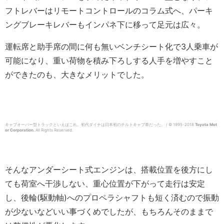
フトレバーはリモートコントロールのコラム式へ、パーキ
ングブレーキレバーもインパネ下に移って足元は広々。
運転席と助手席の間に何も無いベンチシート化で3人乗車が
可能になり、重い荷物を積み下ろしする人手を増やすこと
ができたのも、大きなメリットでした。
キャブオーバー型トラックといえばこれ。初代ダイナは日本初のチルトキャブ車だった。 / © 1995-2018
Toyota Mot
or Corporation.
All Rights Reserved.
そんなアンダーシート式エンジンは、搭載位置を後方にし
ても荷室へ干渉しない、重心位置が下がって走行は安定
し、後輪(駆動軸)へのプロペラシャフトも短く済むので振動
が少ないなどいい事づくめでしたが、もちろんそのままで