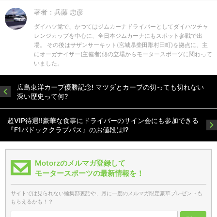
著者：兵藤 忠彦
ダイハツ党で、かつてはジムカーナドライバーとしてダイハツチャ
レンジカップを中心に、全日本ジムカーナにもスポット参戦で出
場。 その後はサザンサーキット(宮城県柴田郡村田町)を拠点に、主
にオーガナイザー(主催者)側の立場からモータースポーツに関わって
いました。
広島東洋カープ優勝記念! マツダとカープの切っても切れない
深い歴史って何?
超VIP待遇!!豪華な食事にドライバーのサイン会にも参加できる
『F1パドッククラブパス』のお値段は!?
Motorzのメルマガ登録して
モータースポーツの最新情報を！
サイトでは見られない編集部裏話や、月に一度のメルマガ限定豪華プレゼントも
もらえるかも！？