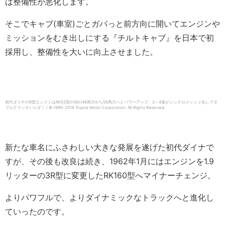
は整備性が悪化します。
そこでキャブ(車室)ごとガバっと前方向に開いてエンジンや
ミッションをむき出しにする『チルトキャブ』を日本で初
採用し、整備性を大いに向上させました。
初代ダイナのR型エンジンはRK52型の頃の48馬力から58馬力へとパワーアップ。2～4速がシンクロメッシュ化してダ
ブルクラッチいらず！ / © 1995-2018 Toyota Motor Corporation. All Rights Reserved.
新たな車名にふさわしい大きな発展を遂げた初代ダイナで
すが、その後も改良は続き、1962年1月にはエンジンを1.9
リッターの3R型に変更したRK160型へマイナーチェンジ。
よりパワフルで、よりダイナミックなトラックへと進化し
ていったのです。