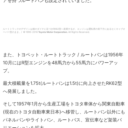
アを持つルートバンも設定されていました。
ルートトラックのデザインは後のダイナに近づきRK62型へ発展するが、エンジンは運転席の前下方にあるセミキャブオ
ーバー型のまま。/ © 1995-2018
Toyota Motor Corporation.
All Rights Reserved.
また、トヨペット・ルートトラック / ルートバンは1956年
10月にはR型エンジンを48馬力から55馬力にパワーアッ
プ。
最大積載量を1.75t(ルートバンは1.5t)に向上させたRK62型
へ発展しました。
そして1957年1月から生産工場をトヨタ車体から関東自動車
(現在のトヨタ自動車東日本)へ移管し、ルートバン以外にも
パネルバンやライトバン、ルートバス、宣伝車など架装バ
リエーションを拡大。