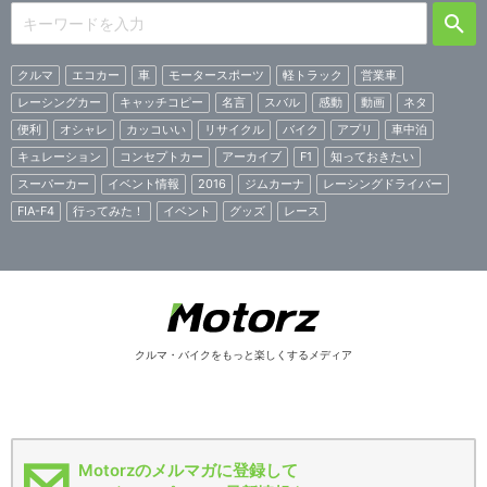
クルマ
エコカー
車
モータースポーツ
軽トラック
営業車
レーシングカー
キャッチコピー
名言
スバル
感動
動画
ネタ
便利
オシャレ
カッコいい
リサイクル
バイク
アプリ
車中泊
キュレーション
コンセプトカー
アーカイブ
F1
知っておきたい
スーパーカー
イベント情報
2016
ジムカーナ
レーシングドライバー
FIA-F4
行ってみた！
イベント
グッズ
レース
クルマ・バイクをもっと楽しくするメディア
Motorzのメルマガに登録して