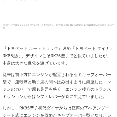
初代ダイナではコラムシフト化で3人乗りを実現した。 / © 1995-2018
Toyota Motor Corporation.
All Rights Reserv
ed.
『トヨペット ルートトラック』改め『トヨペット ダイナ』
RK85型は、デザインこそRK75型までと似ていましたが、
中身は大きな進化を遂げています。
従来は前下方にエンジンが配置されるセミキャブオーバー
型で、運転席と助手席の間へはみ出すように鎮座したエン
ジンのカバーで席も足元も狭く、エンジン後方のトランス
ミッションからはシフトレバーが直に生えていました。
しかし、RK85型 / 初代ダイナからは座席の下へアンダー
シート式にエンジンを収めたキャブオーバー型となり、シ