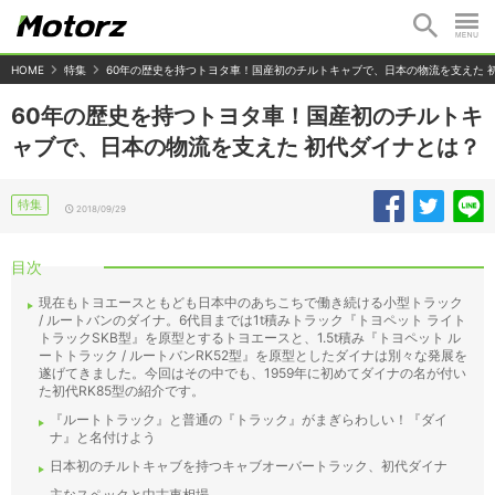
HOME
特集
60年の歴史を持つトヨタ車！国産初のチルトキャブで、日本の物流を支えた 
60年の歴史を持つトヨタ車！国産初のチルトキ
ャブで、日本の物流を支えた 初代ダイナとは？
特集
2018/09/29
目次
現在もトヨエースともども日本中のあちこちで働き続ける小型トラック
/ ルートバンのダイナ。6代目までは1t積みトラック『トヨペット ライト
トラックSKB型』を原型とするトヨエースと、1.5t積み『トヨペット ル
ートトラック / ルートバンRK52型』を原型としたダイナは別々な発展を
遂げてきました。今回はその中でも、1959年に初めてダイナの名が付い
た初代RK85型の紹介です。
『ルートトラック』と普通の『トラック』がまぎらわしい！『ダイ
ナ』と名付けよう
日本初のチルトキャブを持つキャブオーバートラック、初代ダイナ
主なスペックと中古車相場