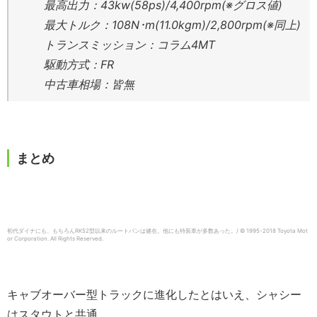
最高出力：43kw(58ps)/4,400rpm(※グロス値)
最大トルク：108N･m(11.0kgm)/2,800rpm(※同上)
トランスミッション：コラム4MT
駆動方式：FR
中古車相場：皆無
まとめ
初代ダイナにも、もちろんRK52型以来のルートバンは健在。他にも特装車が多数あった。/ © 1995-2018 Toyota Mot
or Corporation. All Rights Reserved.
キャブオーバー型トラックに進化したとはいえ、シャシー
はスタウトと共通。