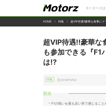
モーターズは
HOME
特集
超VIP待遇!!豪華な食事
超VIP待遇!!豪
も参加できる『F1
は!?
特集
2018/10/04
目次
F1の戦いを最も近い所で感じること