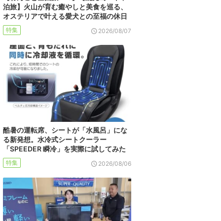
泊旅】火山が育む癒やしと美食を巡る、
オステリアで叶える愛犬との至福の休日
特集
2026/08/07
酷暑の運転席、シートが「水風呂」にな
る新発想。水冷式シートクーラー
「SPEEDER 瞬冷」を実際に試してみた
特集
2026/08/06