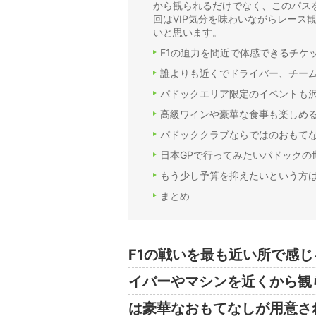
から観られるだけでなく、このパス
回はVIP気分を味わいながらレース
いと思います。
F1の迫力を間近で体感できるチケッ
誰よりも近くでドライバー、チー
パドックエリア限定のイベントも
高級ワインや豪華な食事も楽しめ
パドッククラブならではのおもて
日本GPで行ってみたいパドックの
もう少し予算を抑えたいという方
まとめ
F1の戦いを最も近い所で感じ
イバーやマシンを近くから観
は豪華なおもてなしが用意さ