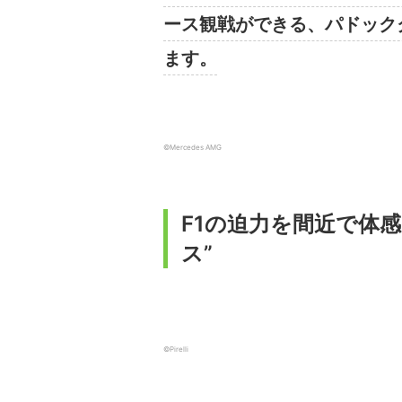
ース観戦ができる、パドック
ます。
©Mercedes AMG
F1の迫力を間近で体
ス”
©Pirelli