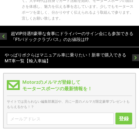
く。大学時代は自身でカート活動を始め、モータースポーツの面白
さを体感し、魅力を伝える事を志しています。少しでもモータース
ポーツを楽しく、分かりやすく伝えられるよう取組んで参ります。
宜しくお願い致します。
超VIP待遇!!豪華な食事にドライバーのサイン会にも参加できる
『F1パドッククラブパス』のお値段は!?
やっぱりボクらはマニュアル車に乗りたい！新車で購入できる
MT車一覧【輸入車編】
Motorzのメルマガ登録して
モータースポーツの最新情報を！
サイトでは見られない編集部裏話や、月に一度のメルマガ限定豪華プレゼントも
もらえるかも！？
登録