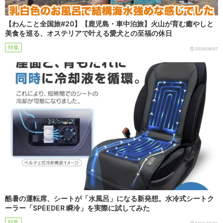
【わんこと全国旅#20】【鹿児島・車中泊旅】火山が育む癒やしと
美食を巡る、オステリアで叶える愛犬との至福の休日
特集
2026/08/07
酷暑の運転席、シートが「水風呂」になる新発想。水冷式シートク
ーラー「SPEEDER 瞬冷」を実際に試してみた
特集