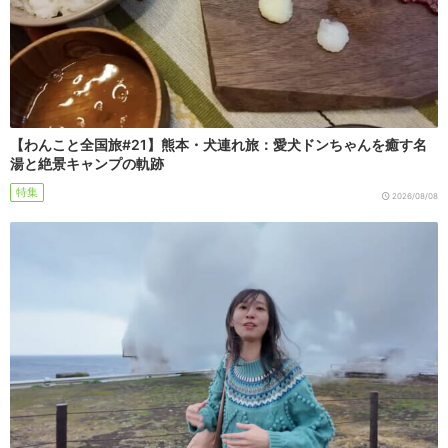
【わんこと全国旅#21】熊本・犬連れ旅：愛犬ドンちゃんを癒す名
湯と絶景キャンプの軌跡
特集
2026/08/08