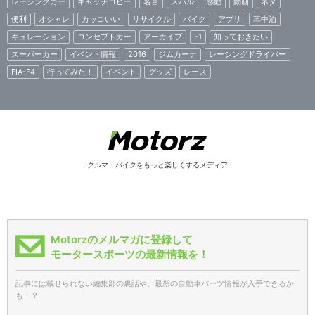
レーシングカー
キャッチコピー
名言
スバル
感動
動画
ネタ
便利
オシャレ
カッコいい
リサイクル
バイク
アプリ
車中泊
キュレーション
コンセプトカー
アーカイブ
F1
知っておきたい
スーパーカー
イベント情報
2016
ジムカーナ
レーシングドライバー
FIA-F4
行ってみた！
イベント
グッズ
レース
クルマ・バイクをもっと楽しくするメディア
Motorzのメルマガに登録して
モータースポーツの最新情報を！
記事には載せられない編集部の裏話や、最新の自動車パーツ情報が入手できるか
も！？