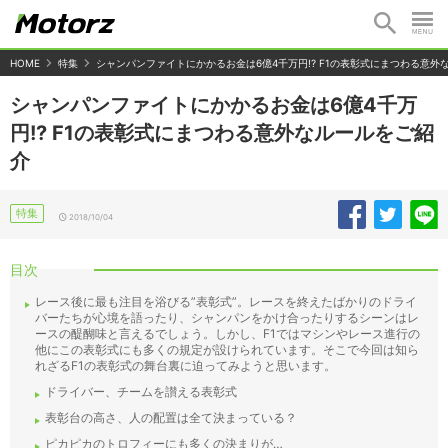
HOME
特集
シャンパンファイトにかかるお金は6億4千万円!? F1の表彰式にまつわる意外
シャンパンファイトにかかるお金は6億4千万
円!? F1の表彰式にまつわる意外なルールをご紹
介
特集
2018/10/04
目次
レース後に最も注目を浴びる”表彰式”。レースを終えたばかりのドライ
バーたちが心境を語ったり、シャンパンをかけ合ったりするシーンはレ
ースの醍醐味と言えるでしょう。しかし、F1ではマシンやレース進行の
他にこの表彰式にも多くの規定が設けられています。そこで今回は知ら
れざるF1の表彰式の舞台裏に迫ってみようと思います。
ドライバー、チームを讃える表彰式
表彰台の高さ、人の配置は全て決まっている？
ピカピカのトロフィーにも多くの決まりが…