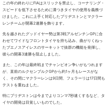
この年の終わりにFIAはスリックを禁止し、コーナリング・
スピードを低下させるために溝つきタイヤの使用を義務づ
けました。これに上手く対応したブリヂストンとマクラー
レンチームが開幕2連勝を飾ります。
先を越されたグッドイヤー勢は第3戦アルゼンチンGPに合
わせてワイドなフロントタイヤを持ち込み、曲がりくねっ
たブエノスアイレスのサーキットで抜群の機能を発揮し、
彼らの開幕3連勝を阻止しました。
また、この年は最終戦までチャンピオン争いがもつれます
が、直前のルクセンブルクGPから約1ヶ月もレースがな
く、その間にマクラーレンは9日間、フェラーリは17日間も
テストを重ねました。
特にブリヂストンは今までよりコンマ7秒速くするなど、タ
イヤの開発は目覚しいものでした。