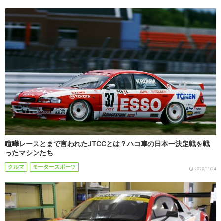
喧嘩レースとまで言われたJTCCとは？ハコ車の日本一決定戦を戦
ったマシンたち
クルマ
モータースポーツ
2020/11/24