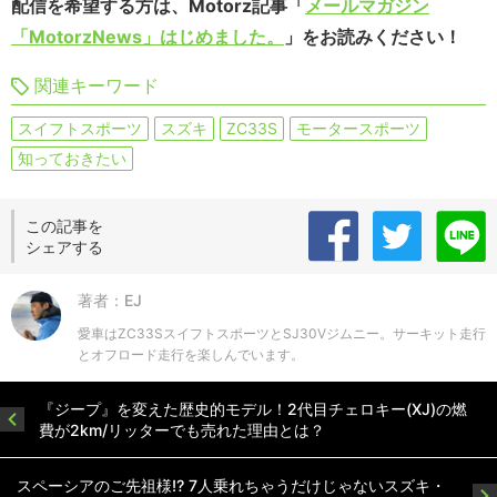
配信を希望する方は、Motorz記事「
メールマガジン
「MotorzNews」はじめました。
」をお読みください！
関連キーワード
スイフトスポーツ
スズキ
ZC33S
モータースポーツ
知っておきたい
この記事を
シェアする
著者：EJ
愛車はZC33SスイフトスポーツとSJ30Vジムニー。サーキット走行
とオフロード走行を楽しんでいます。
『ジープ』を変えた歴史的モデル！2代目チェロキー(XJ)の燃
費が2km/リッターでも売れた理由とは？
スペーシアのご先祖様!? 7人乗れちゃうだけじゃないスズキ・