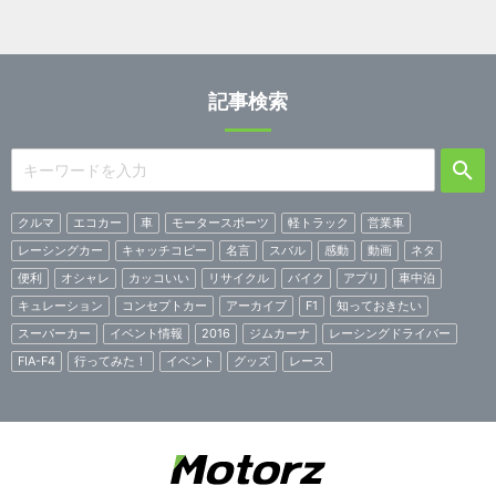
記事検索
クルマ
エコカー
車
モータースポーツ
軽トラック
営業車
レーシングカー
キャッチコピー
名言
スバル
感動
動画
ネタ
便利
オシャレ
カッコいい
リサイクル
バイク
アプリ
車中泊
キュレーション
コンセプトカー
アーカイブ
F1
知っておきたい
スーパーカー
イベント情報
2016
ジムカーナ
レーシングドライバー
FIA-F4
行ってみた！
イベント
グッズ
レース