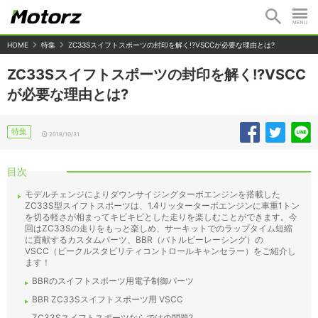
HOME
特集
ZC33Sスイフトスポーツの封印を解く!?VSCCが必要な理由とは?
ZC33Sスイフトスポーツの封印を解く!?VSCC
が必要な理由とは?
特集
2018/10/31
目次
モデルチェンジによりダウンサイジングターボエンジンを搭載した
ZC33S型スイフトスポーツは、1.4リッターターボエンジンに車重1トン
を切る軽さが相まってキビキビとした走りを楽しむことができます。今
回はZC33Sの走りをもっと楽しめ、サーキットでのラップタイム短縮
に貢献するカスタムパーツ、BBR（バトルビーレーシング）の
VSCC（ビークルスタビリティコントロールキャンセラー）をご紹介し
ます！
BBRのスイフトスポーツ用電子制御パーツ
BBR ZC33Sスイフトスポーツ用 VSCC
ZC33Sスイフトスポーツならではの問題?