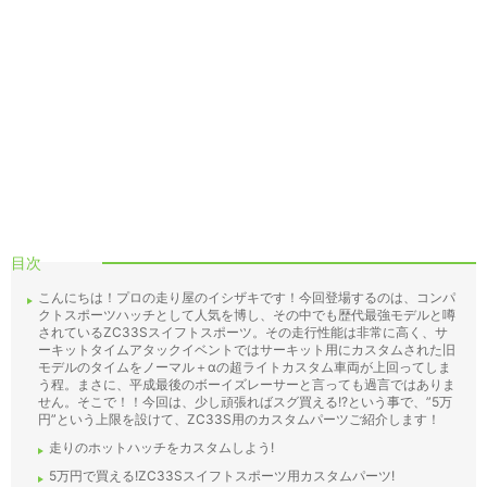
目次
こんにちは！プロの走り屋のイシザキです！今回登場するのは、コンパ
クトスポーツハッチとして人気を博し、その中でも歴代最強モデルと噂
されているZC33Sスイフトスポーツ。その走行性能は非常に高く、サ
ーキットタイムアタックイベントではサーキット用にカスタムされた旧
モデルのタイムをノーマル＋αの超ライトカスタム車両が上回ってしま
う程。まさに、平成最後のボーイズレーサーと言っても過言ではありま
せん。そこで！！今回は、少し頑張ればスグ買える!?という事で、”5万
円”という上限を設けて、ZC33S用のカスタムパーツご紹介します！
走りのホットハッチをカスタムしよう!
5万円で買える!ZC33Sスイフトスポーツ用カスタムパーツ!