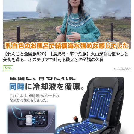
【わんこと全国旅#20】【鹿児島・車中泊旅】火山が育む癒やしと
美食を巡る、オステリアで叶える愛犬との至福の休日
特集
2026/08/07