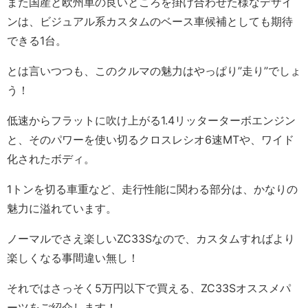
また国産と欧州車の良いところを掛け合わせた様なデザイ
ンは、ビジュアル系カスタムのベース車候補としても期待
できる1台。
とは言いつつも、このクルマの魅力はやっぱり”走り”でしょ
う！
低速からフラットに吹け上がる1.4リッターターボエンジン
と、そのパワーを使い切るクロスレシオ6速MTや、ワイド
化されたボディ。
1トンを切る車重など、走行性能に関わる部分は、かなりの
魅力に溢れています。
ノーマルでさえ楽しいZC33Sなので、カスタムすればより
楽しくなる事間違い無し！
それではさっそく5万円以下で買える、ZC33Sオススメパ
ーツをご紹介します！