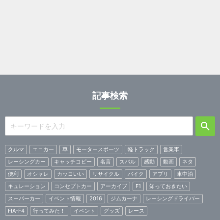
記事検索
クルマ
エコカー
車
モータースポーツ
軽トラック
営業車
レーシングカー
キャッチコピー
名言
スバル
感動
動画
ネタ
便利
オシャレ
カッコいい
リサイクル
バイク
アプリ
車中泊
キュレーション
コンセプトカー
アーカイブ
F1
知っておきたい
スーパーカー
イベント情報
2016
ジムカーナ
レーシングドライバー
FIA-F4
行ってみた！
イベント
グッズ
レース