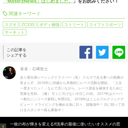
「MotorzNews」はじめました。
」をお読みください！
関連キーワード
スズキ
ZC33S
ボディ補強
ストリート
スイフトスポーツ
サーキット
この記事を
シェアする
著者：石﨑敦士
走り屋出身レーシングドライバー（笑） クルマで走る事への熱量が
収まらず、2016年に26歳から本格的にレース活動を開始。 「人生
一度きりだっ！」なんて言いながら、レース資金を確保するために
実家を売却。（爆） 引くに引けない今日この頃。 2017年はスーパ
ー耐久にシリーズ参戦し年間3位。 2018年はニュルブルクリンクデ
ビュー！ ドライビングを極める為に日々、猛勉強中！ 共に戦って頂
けるスポンサー様も募集中！
一枚の布が輝きを変える!!洗車の最後に使いたいオススメの窓