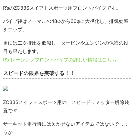
R’sのZC33Sスイフトスポーツ用フロントパイプです。
パイプ径はノーマルの48φから60φに大径化し、排気効率
をアップ。
更には二次排圧を低減し、タービンやエンジンの保護の役
目も果たします。
R’s レーシングフロントパイプの詳しい情報はこちら
スピードの限界を突破する！！
ZC33Sスイフトスポーツ用の、スピードリミッター解除装
置です。
サーキット走行時には欠かせないアイテムではないでしょ
うか！