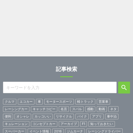
記事検索
クルマ
エコカー
車
モータースポーツ
軽トラック
営業車
レーシングカー
キャッチコピー
名言
スバル
感動
動画
ネタ
便利
オシャレ
カッコいい
リサイクル
バイク
アプリ
車中泊
キュレーション
コンセプトカー
アーカイブ
F1
知っておきたい
スーパーカー
イベント情報
2016
ジムカーナ
レーシングドライバー