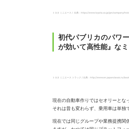
トヨタ ミニエース / 出典：https://www.toyota.co.jp/jpn/company/history
初代パブリカのパワ
が効いて高性能』なミ
トヨタ ミニエース トラック / 出典：http://www.en.japanclassic.ru/booklet
現在の自動車作りではセオリーとな
それは昔も変わらず、乗用車は単独
現在では同じグループや業務提携関