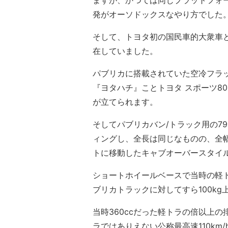
ますが、かつては同じプラットフォ
発がオーソドックスなやり方でした
そして、トヨタ初の国民車的大衆車
在していました。
パブリカに搭載されていた空冷フラッ
『ヨタハチ』ことトヨタ スポーツ8
が立てられます。
そしてパブリカバン/トラック用の79
ィングし、全長は同じなものの、全
トに移動したキャブオーバースタイル
ショートホイールベースで当時の軽ト
ブリカトラックに対してすら100kg上
当時360ccだった軽トラの倍以上
ラではありえない公称最高速110km/