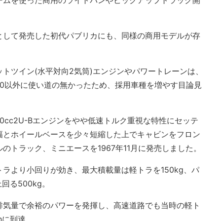
ームを使った商用のライトバンやピックアップトラック開
。
として発売した初代パブリカにも、同様の商用モデルが存
トツイン(水平対向2気筒)エンジンやパワートレーンは、
00以外に使い道の無かったため、採用車種を増やす目論見
0cc2U-Bエンジンをやや低速トルク重視な特性にセッテ
幅とホイールベースを少々短縮した上でキャビンをフロン
のトラック、ミニエースを1967年11月に発売しました。
ラより小回りが効き、最大積載量は軽トラを150kg、パ
回る500kg。
の排気量で余裕のパワーを発揮し、高速道路でも当時の軽ト
hに到達。