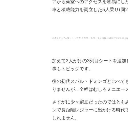
アから荷室へのアクセスを容易にした4
車と積載能力を両立した5人乗り(同20
小さくとも7人乗り！トヨタ ミニエースコーチ / 出典：http://www.en.japanclassi
加えて2人がけの3列目シートを追加
事もトピックです。
後の初代スバル・ドミンゴと比べても
りませんが、全幅はむしろミニエース
さすがに少々窮屈だったのではとも
ンで長距離レジャーに出かける時代
しれません。