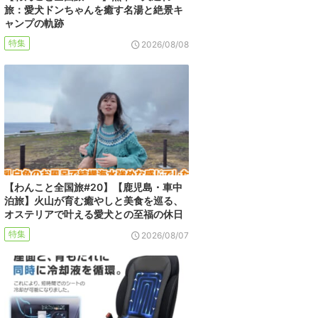
旅：愛犬ドンちゃんを癒す名湯と絶景キ
ャンプの軌跡
特集
2026/08/08
【わんこと全国旅#20】【鹿児島・車中
泊旅】火山が育む癒やしと美食を巡る、
オステリアで叶える愛犬との至福の休日
特集
2026/08/07