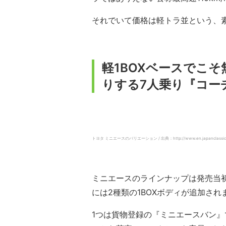
それでいて価格は軽トラ並という、
軽1BOXベースでこ
りする7人乗り『コー
トヨタ ミニエースのバリエーション / 出典：http://www.en.japanclassic.ru/bo
ミニエースのラインナップは発売当初
には2種類の1BOXボディが追加され
1つは貨物登録の『ミニエースバン