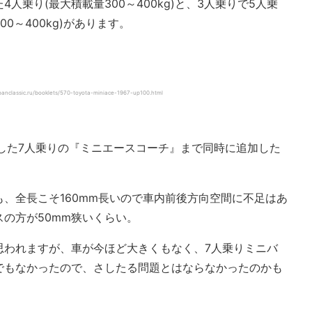
人乗り(最大積載量300～400kg)と、3人乗りで5人乗
0～400kg)があります。
c.ru/booklets/570-toyota-miniace-1967-up100.html
した7人乗りの『ミニエースコーチ』まで同時に追加した
、全長こそ160mm長いので車内前後方向空間に不足はあ
の方が50mm狭いくらい。
思われますが、車が今ほど大きくもなく、7人乗りミニバ
でもなかったので、さしたる問題とはならなかったのかも