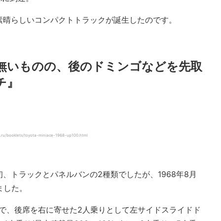
素晴らしいコンパクトトラックが誕生したのです。
そ無いものの、後のドミンゴなどを先取
チ』
oklets/toyota-miniace-1968-up100.html
、トラックとパネルバンの2種類でしたが、1968年8月
ました。
』で、後席を右に寄せた2人乗りとして左サイドスライドド