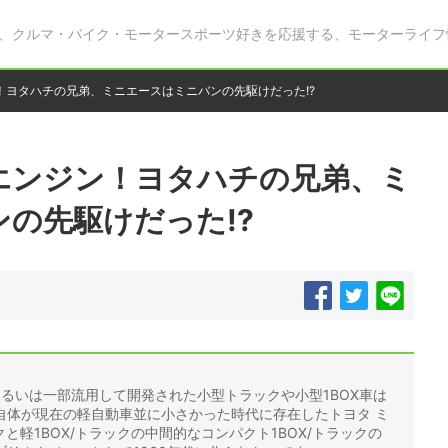
、クルマ・バイク・モータースポーツ好きを応援する、モーターライフ
！ヨタハチの兄弟、ミニエースはミニバンの先駆けだった!?
エンジン！ヨタハチの兄弟、ミ
の先駆けだった!?
あるいは一部流用して開発された小型トラックや小型1BOX車は
自体が現在の軽自動車並に小さかった時代に存在したトヨタ ミ
クと軽1BOX/トラックの中間的なコンパクト1BOX/トラックの