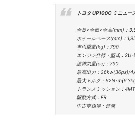
トヨタ UP100C ミニエー
全長×全幅×全高(mm)：3,585
ホイールベース(mm)：1,9
車両重量(kg)：790
エンジン仕様・型式：2U-
総排気量(cc)：790
最高出力：26kw(36ps)/4
最大トルク：62N･m(6.3kgm
トランスミッション：4MT
駆動方式：FR
中古車相場：皆無