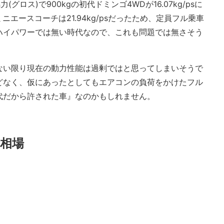
グロス)で900kgの初代ドミンゴ4WDが16.07kg/psに
gのミニエースコーチは21.94kg/psだったため、定員フル乗車
ハイパワーでは無い時代なので、これも問題では無さそう
ない限り現在の動力性能は過剰ではと思ってしまいそうで
どなく、仮にあったとしてもエアコンの負荷をかけたフル
代だから許された車』なのかもしれません。
相場