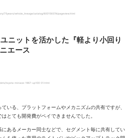
/75years/vehicle_lineage/catalog/60015837A/pageview.html
ーユニットを活かした『軽より小回り
ニエース
s/toyota-miniace-1967-up100-01.html
っている、プラットフォームやメカニズムの共有ですが、
ではとても開発費がペイできませんでした。
係にあるメーカー同士などで、セグメント毎に共有してい