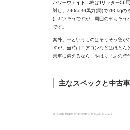
パワーウェイト比較は1リッター56馬力(
対し、790cc36馬力(同)で790k
はキツそうですが、周囲の車もそう
です。
案外、車というものはそうそう急が
すが、当時はエアコンなどはほとん
乗車に備えるなら、やはり『あの時
主なスペックと中古車
© TOYOTA MOTOR CORPORATION.
All Rights Reserved.