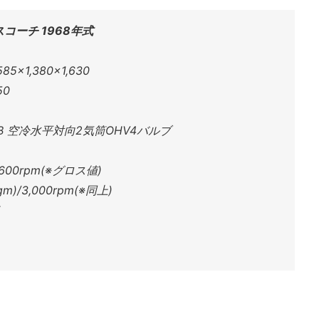
スコーチ 1968年式
×1,380×1,630
50
B 空冷水平対向2気筒OHV4バルブ
,600rpm(※グロス値)
)/3,000rpm(※同上)