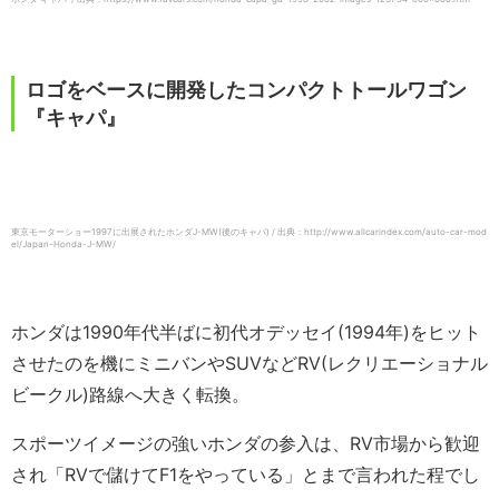
ロゴをベースに開発したコンパクトトールワゴン
『キャパ』
東京モーターショー1997に出展されたホンダJ-MW(後のキャパ) / 出典：http://www.allcarindex.com/auto-car-mod
el/Japan-Honda-J-MW/
ホンダは1990年代半ばに初代オデッセイ(1994年)をヒット
させたのを機にミニバンやSUVなどRV(レクリエーショナル
ビークル)路線へ大きく転換。
スポーツイメージの強いホンダの参入は、RV市場から歓迎
され「RVで儲けてF1をやっている」とまで言われた程でし