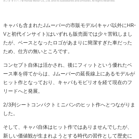
ホンダ キャパ / © Honda Motor Co., Ltd. and its subsidiaries and affiliates. All Rights Reserved.
キャパも含まれたJムーバーの市販モデル(キャパ以外にHR-
Vと初代インサイト)はいずれも販売面では少々苦戦しまし
たが、ベースとなったロゴがあまりに簡潔すぎた車だった
ため、仕方の無いところです。
コンセプト自体は活かされ、後にフィットという優れたベ
ース車を得てからは、Jムーバーの延長線上にあるモデルが
ヒット作となっており、キャパもモビリオを経て現在のフ
リードへと発展。
2/3列シートコンパクトミニバンのヒット作へとつながりま
した。
そして、キャパ自体はヒット作ではありませんでしたが、
新しい価値観が生まれようとする時代の習作として歴史に