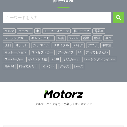
クルマ
エコカー
車
モータースポーツ
軽トラック
営業車
レーシングカー
キャッチコピー
名言
スバル
感動
動画
ネタ
便利
オシャレ
カッコいい
リサイクル
バイク
アプリ
車中泊
キュレーション
コンセプトカー
アーカイブ
F1
知っておきたい
スーパーカー
イベント情報
2016
ジムカーナ
レーシングドライバー
FIA-F4
行ってみた！
イベント
グッズ
レース
クルマ・バイクをもっと楽しくするメディア