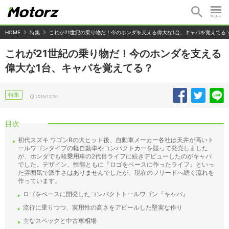
HOME
特集
これが21世紀の乗り物だ！今のホンダを支える偉大な1台、キャパを覚えてる
これが21世紀の乗り物だ！今のホンダを支える
偉大な1台、キャパを覚えてる？
特集
2018/12/30
目次
初代スズキ ワゴンRの大ヒット後、自動車メーカー各社は天井が高いト
ールワゴンタイプの軽自動車やコンパクトカーを競って発売しました
が、ホンダでも軽乗用車の2代目ライフに続きデビューしたのがキャパ
でした。デザイン、性能ともに『ロゴをベースに作ったライフ』といっ
た雰囲気で派手さはありませんでしたが、現在のフリードへ続く流れを
作っています。
ロゴをベースに開発したコンパクトトールワゴン『キャパ』
流行に乗りつつ、実用性の高さをアピールした堅実な作り
主なスペックと中古車相場