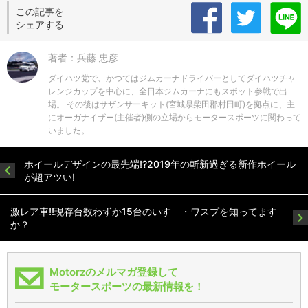
この記事を
シェアする
著者：兵藤 忠彦
ダイハツ党で、かつてはジムカーナドライバーとしてダイハツチャ
レンジカップを中心に、全日本ジムカーナにもスポット参戦で出
場。 その後はサザンサーキット(宮城県柴田郡村田町)を拠点に、主
にオーガナイザー(主催者)側の立場からモータースポーツに関わって
いました。
ホイールデザインの最先端!?2019年の斬新過ぎる新作ホイール
が超アツい!
激レア車!!現存台数わずか15台のいすゞ・ワスプを知ってます
か？
Motorzのメルマガ登録して
モータースポーツの最新情報を！