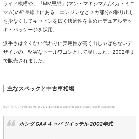
ライド機構や、『MM思想』(マン・マキシマム/メカ・ミニ
マム)の延長線上にある、エンジンなどメカ部分の張り出し
を少なくしてキャビンを広く快適性を高めたデュアルデッ
キ・パッケージを採用。
派手さは全くない代わりに実用性が高く出しゃばらないデ
ザインの、堅実なトールワゴンとして親しまれ、2002年ま
で販売されました。
主なスペックと中古車相場
ホンダ キャパ / © Honda Motor Co., Ltd. and its subsidiaries and affiliates. All Rights Reserved.
ホンダ GA4 キャパ ツイッテル 2002年式