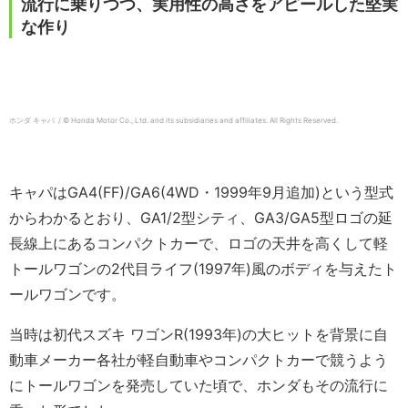
流行に乗りつつ、実用性の高さをアピールした堅実
な作り
ホンダ キャパ / © Honda Motor Co., Ltd. and its subsidiaries and affiliates. All Rights Reserved.
キャパはGA4(FF)/GA6(4WD・1999年9月追加)という型式
からわかるとおり、GA1/2型シティ、GA3/GA5型ロゴの延
長線上にあるコンパクトカーで、ロゴの天井を高くして軽
トールワゴンの2代目ライフ(1997年)風のボディを与えたト
ールワゴンです。
当時は初代スズキ ワゴンR(1993年)の大ヒットを背景に自
動車メーカー各社が軽自動車やコンパクトカーで競うよう
にトールワゴンを発売していた頃で、ホンダもその流行に