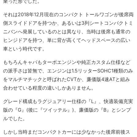
乗った形でした。
それは2018年12月現在のコンパクト トールワゴンが後席両
側スライドドアを持つか、あるいは3列シートコンパクトミ
ニバンへ発展しているのとは異なり、当時は後席も通常の
ヒンジドアを持つ、単に背が高くてヘッドスペースの広い
車という時代です。
もちろんキャパもターボエンジンや純正カスタム仕様など
の派手さは皆無で、エンジンは1.5リッターSOHC1種類のみ
をマルチマチックと呼ばれたCVTか、廉価版4速ATと組み
合わせている程度の違いしかありません。
グレード構成もラグジュアリー仕様の『L』、快適装備充実
版の『G』(後に『ツイッテル』)、廉価版の『B』とシンプ
ルでした。
しかし当時まだコンパクトカーには少なかった後席前後ス