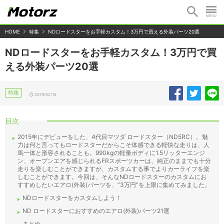
HOME
特集
NDロードスターをお手軽カスタム！3万円で買える外装パーツ20選
NDロードスターをお手軽カスタム！3万円で買
える外装パーツ20選
特集
2019/02/15
目次
2015年にデビューをした、4代目マツダ ロードスター（ND5RC）。魅
力は何と言ってもロードスターだからこそ体感できる軽快な走りは、人
馬一体と形容されることも。990kgの軽量ボディに1.5リッターエンジ
ン、オープンエアを感じられるFRスポーツカーは、純正のままでも十分
走りを楽しむことができますが、カスタムする事でよりカーライフを楽
しむことができます。今回は、そんなNDロードスターのカスタムにお
すすめしたいエアロ(外装)パーツを、”3万円”を上限に集めてみました。
NDロードスターをカスタムしよう！
ND ロードスターにおすすめのエアロ(外装)パーツ21選
まとめ