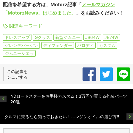
配信を希望する方は、Motorz記事「
メールマガジン
「MotorzNews」はじめました。
」をお読みください！
関連キーワード
ドレスアップ
Gクラス
新型ジムニー
JB64W
JB74W
ゲレンデバーゲン
ディフェンダー
パロディ
カスタム
ジムニーシエラ
この記事を
シェアする
NDロードスターをお手軽カスタム！3万円で買える外装パーツ
20選
クルマに乗るなら知っておきたい！エンジンオイルの選び方!!