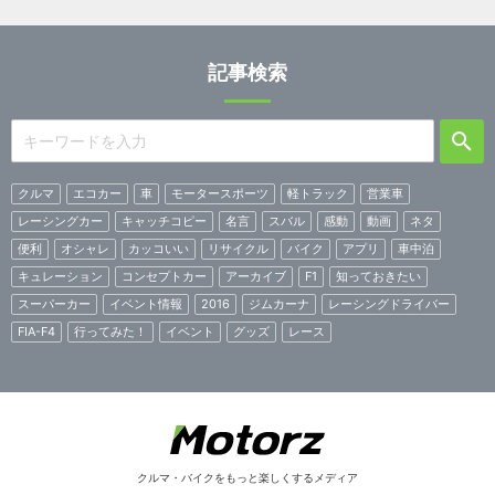
記事検索
クルマ
エコカー
車
モータースポーツ
軽トラック
営業車
レーシングカー
キャッチコピー
名言
スバル
感動
動画
ネタ
便利
オシャレ
カッコいい
リサイクル
バイク
アプリ
車中泊
キュレーション
コンセプトカー
アーカイブ
F1
知っておきたい
スーパーカー
イベント情報
2016
ジムカーナ
レーシングドライバー
FIA-F4
行ってみた！
イベント
グッズ
レース
クルマ・バイクをもっと楽しくするメディア