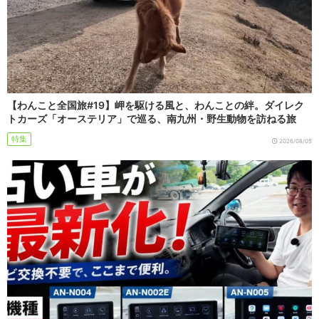
【わんこと全国旅#19】岬を駆ける風と、わんことの絆。ダイレク
トカーズ「オーステリア」で巡る、南九州・野生動物を訪ねる旅
特集
2026/08/05