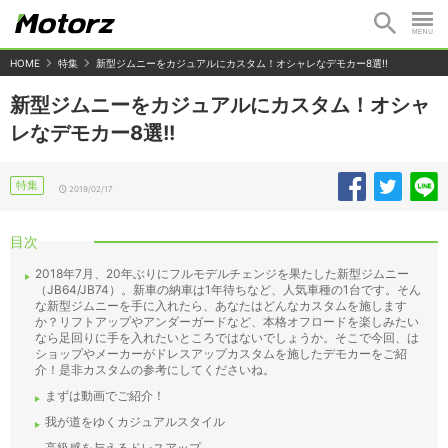
HOME
特集
新型ジムニーをカジュアルにカスタム！オシャレなデモカー8選!!
新型ジムニーをカジュアルにカスタム！オシャ
レなデモカー8選!!
特集
2019/02/17
目次
2018年7月、20年ぶりにフルモデルチェンジを果たした新型ジムニー
（JB64/JB74）。新車の納車は1年待ちなど、人気車種の1台です。そん
な新型ジムニーを手に入れたら、あなたはどんなカスタムを施します
か？リフトアップやアンダーガードなど、本格オフロードを楽しみたい
なら足回りに手を入れたいところではないでしょうか。そこで今回、は
ショップやメーカーがドレスアップカスタムを施したデモカーをご紹
介！是非カスタムの参考にしてくださいね。
まずは動画でご紹介！
我が道をゆくカジュアルスタイル
高級感を与えるドレスアップ