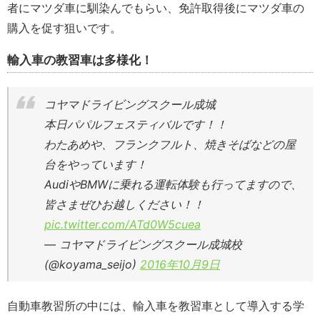
者にマツダ車に馴染んでもらい、免許取得後にマツダ車の
購入を促す狙いです。
輸入車の教習車は多様化！
コヤマドライビングスクール成城
本日パパルフェスティバルです！！
わたあめや、フランクフルト、焼きそばなどの屋
台をやっています！
AudiやBMWに乗れる運転体験も行ってますので、
皆さまぜひお越しください！！
pic.twitter.com/ATd0W5cuea
— コヤマドライビングスクール成城校
(@koyama_seijo)
2016年10月9日
自動車教習所の中には、輸入車を教習車として導入する学