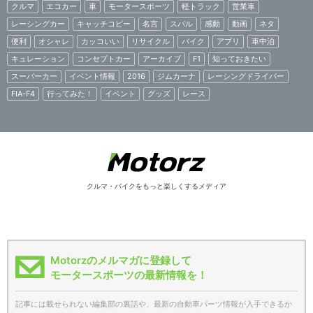
クルマ
エコカー
車
モータースポーツ
軽トラック
営業車
レーシングカー
キャッチコピー
名言
スバル
感動
動画
ネタ
便利
オシャレ
カッコいい
リサイクル
バイク
アプリ
車中泊
キュレーション
コンセプトカー
アーカイブ
F1
知っておきたい
スーパーカー
イベント情報
2016
ジムカーナ
レーシングドライバー
FIA-F4
行ってみた！
イベント
グッズ
レース
クルマ・バイクをもっと楽しくするメディア
Motorzのメルマガに登録して
モータースポーツの最新情報を！
記事には載せられない編集部の裏話や、最新の自動車パーツ情報が入手できるか