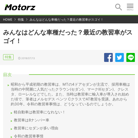
HOME
特集
みんなはどんな車種だった？最近の教習車がスゴイ！
みんなはどんな車種だった？最近の教習車がス
ゴイ！
特集
2019/07/13
目次
昭和から平成初期の教習車は、MTの4ドアセダンが主流で、採用車種は
当時の中間層に人気だったクラウン(セダン)、マークII(セダン)、クレス
タ、ローレルなどでした。また、当時は教習車に輸入車が導入され始め
た頃で、筆者はメルセデス ベンツ CクラスでAT教習を受講。あれから
約30年。令和の教習車事情は、どうなっているのでしょうか。
軽自動車は教習車になれない！
教習車は8ナンバー車
教習車にセダンが多い理由
令和の教習車事情