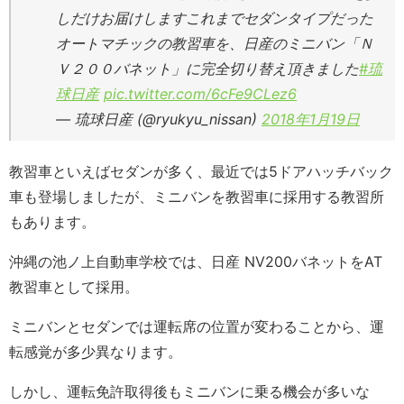
しだけお届けしますこれまでセダンタイプだった
オートマチックの教習車を、日産のミニバン「Ｎ
Ｖ２００バネット」に完全切り替え頂きました
#琉
球日産
pic.twitter.com/6cFe9CLez6
— 琉球日産 (@ryukyu_nissan)
2018年1月19日
教習車といえばセダンが多く、最近では5ドアハッチバック
車も登場しましたが、ミニバンを教習車に採用する教習所
もあります。
沖縄の池ノ上自動車学校では、日産 NV200バネットをAT
教習車として採用。
ミニバンとセダンでは運転席の位置が変わることから、運
転感覚が多少異なります。
しかし、運転免許取得後もミニバンに乗る機会が多いな