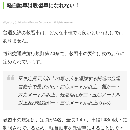
軽自動車は教習車になれない！
eKクロス / (c) Mitsubishi Motors Corporation. All rights reserved.
普通免許の教習車は、どんな車種でも良いというわけでは
ありません。
道路交通法施行規則第24条で、教習車の要件は次のように
定められています。
乗車定員五人以上の専ら人を運搬する構造の普通
自動車で長さが四・四〇メートル以上、幅が一・
六九メートル以上、最遠軸距が二・五〇メートル
以上及び輪距が一・三〇メートル以上のもの
教習車の規定は、定員が4名、全長3.4m、車幅1.48m以下に
制限されているため、軽自動車を教習車にすることはでき