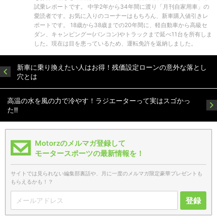
試乗レポートです。 中学2年から34年間に渡り「月刊自家用車」の
愛読者です。お気に入りのコーナーはもちろん、新車購入値引きレ
ポートです。 18歳から38歳までの20年間に、軽自動車から高級セ
ダン、キャンピングー(バンコン)やトラックまで延べ11台を所有しま
した。現在は目を患っているため、運転免許を返納しました。
新車に乗り換えたい人はお得！残価設定ローンの意外な落とし
穴とは
高温の水を風の力で冷やす！ラジエーターって実はスゴかっ
た!!
Motorzのメルマガ登録して
モータースポーツの最新情報を！
サイトでは見られない編集部裏話や、月に一度のメルマガ限定豪華プレゼントも
もらえるかも！？
登録