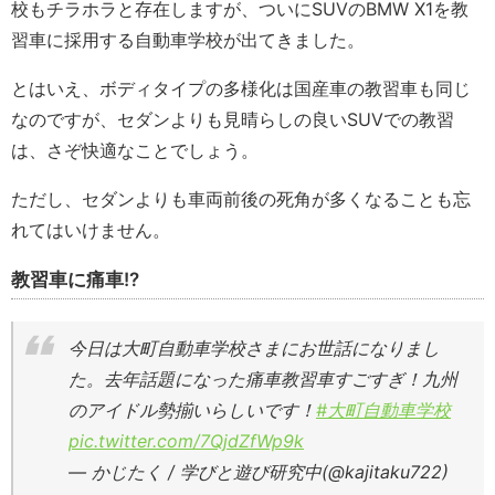
校もチラホラと存在しますが、ついにSUVのBMW X1を教
習車に採用する自動車学校が出てきました。
とはいえ、ボディタイプの多様化は国産車の教習車も同じ
なのですが、セダンよりも見晴らしの良いSUVでの教習
は、さぞ快適なことでしょう。
ただし、セダンよりも車両前後の死角が多くなることも忘
れてはいけません。
教習車に痛車!?
今日は大町自動車学校さまにお世話になりまし
た。去年話題になった痛車教習車すごすぎ！九州
のアイドル勢揃いらしいです！
#大町自動車学校
pic.twitter.com/7QjdZfWp9k
— かじたく / 学びと遊び研究中(@kajitaku722)