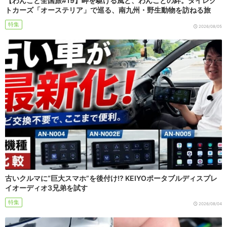
【わんこと全国旅#19】岬を駆ける風と、わんことの絆。ダイレク
トカーズ「オーステリア」で巡る、南九州・野生動物を訪ねる旅
特集
2026/08/05
古いクルマに“巨大スマホ”を後付け!? KEIYOポータブルディスプレ
イオーディオ3兄弟を試す
特集
2026/08/04