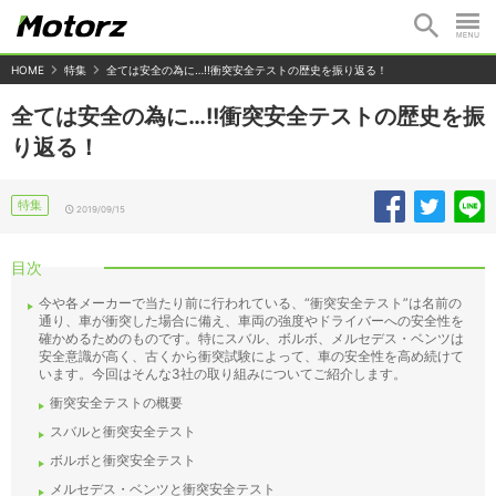
HOME
特集
全ては安全の為に…!!衝突安全テストの歴史を振り返る！
全ては安全の為に…!!衝突安全テストの歴史を振
り返る！
特集
2019/09/15
目次
今や各メーカーで当たり前に行われている、“衝突安全テスト”は名前の
通り、車が衝突した場合に備え、車両の強度やドライバーへの安全性を
確かめるためのものです。特にスバル、ボルボ、メルセデス・ベンツは
安全意識が高く、古くから衝突試験によって、車の安全性を高め続けて
います。今回はそんな3社の取り組みについてご紹介します。
衝突安全テストの概要
スバルと衝突安全テスト
ボルボと衝突安全テスト
メルセデス・ベンツと衝突安全テスト