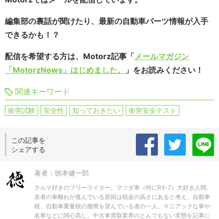
編集部の裏話が聞けたり、最新の自動車パーツ情報が入手
できるかも！？
配信を希望する方は、Motorz記事「
メールマガジン
「MotorzNews」はじめました。
」をお読みください！
関連キーワード
衝突試験
安全性
知っておきたい
衝突安全テスト
この記事を
シェアする
著者：徳本健一郎
クルマ好きのフリーライター。マツダ車（特にRX-7）大好き人間。
若者の車離れが進んでいる原因は税金の高さにあると考え、自動車
税、自動車重量税の撤廃を望んでいる者の一人。マニアックな車や
名車などに関心高し。中古車買取業界のとんでもない実態を記事に