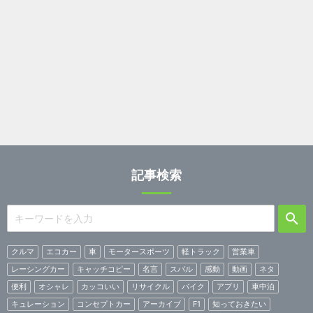
記事検索
クルマ
エコカー
車
モータースポーツ
軽トラック
営業車
レーシングカー
キャッチコピー
名言
スバル
感動
動画
ネタ
便利
オシャレ
カッコいい
リサイクル
バイク
アプリ
車中泊
キュレーション
コンセプトカー
アーカイブ
F1
知っておきたい