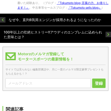
書いた経験あり。 （ブログ：
『Tokumoto blog-言葉の力、お借りし
ます！』
、中古車等セールスブログ：
『Tokumoto sells blog』
）
なぜ今、直列6気筒エンジンが採用されるようになったのか
100年以上の壮絶ヒストリー!!アウディのエンブレムに込められ
た意味とは？
Motorzのメルマガ登録して
モータースポーツの最新情報を！
サイトでは見られない編集部裏話や、月に一度のメルマガ限定豪華プレゼントも
もらえるかも！？
登録
関連記事