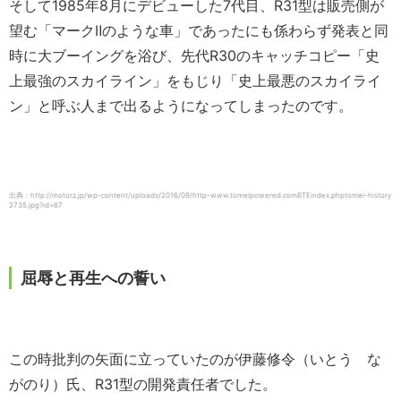
そして1985年8月にデビューした7代目、R31型は販売側が
望む「マークⅡのような車」であったにも係わらず発表と同
時に大ブーイングを浴び、先代R30のキャッチコピー「史
上最強のスカイライン」をもじり「史上最悪のスカイライ
ン」と呼ぶ人まで出るようになってしまったのです。
出典：http://motorz.jp/wp-content/uploads/2016/09/http-www.tomeipowered.comBTEindex.phptomei-history
2735.jpg?id=67
屈辱と再生への誓い
この時批判の矢面に立っていたのが伊藤修令（いとう な
がのり）氏、R31型の開発責任者でした。