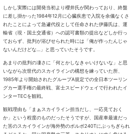
しかし実際には開発当初より櫻井氏が関わっており、終盤
に差し掛かった1984年12月に心臓疾患で入院を余儀なくさ
れたことによって急遽代役として任命された伊藤氏は、運
輸省（現・国土交通省）への認可書類の提出などしか行っ
ておらず、批判が浴びせられた時には「俺が作ったんじゃ
ないんだけどな…」と思っていたそうです。
あまりの批判の凄さに「何とかしなきゃいけないな」と思
いながら次世代のスカイラインの構想を練っていた所、
1985年より開始されたグループA規定での全日本ツーリン
グカー選手権の最終戦、富士スピードウェイで行われたイ
ンターTECを観戦。
観戦理由も「まぁスカイライン担当だし、一応見ておく
か」という程度のものだったそうですが、国産車最速だっ
た筈のスカイラインが海外勢のボルボ240Tにぶっちぎられ