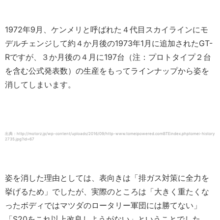
1972年9月、ケンメリと呼ばれた４代目スカイラインにモ
デルチェンジして約４か月後の1973年1月に追加されたGT-
Rですが、３か月後の４月に197台（注：プロトタイプ２台
を含む公式発表数）の生産をもってラインナップから姿を
消してしまいます。
出典：http://motorz.jp/wp-content/uploads/2016/09/http-www.tomeipowered.comBTEindex.phptomei-history
2735.jpg?id=67
姿を消した理由としては、表向きは「排ガス対策に全力を
挙げるため」でしたが、実際のところは「大きく重たくな
ったボディではマツダのロータリー軍団には勝てない」
「S20をこれ以上改良しようがない」ということでした。