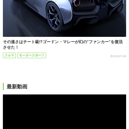
その速さはチート級!?ゴードン・マレーが幻の”ファンカー”を復活
させた！
クルマ
モータースポーツ
2020/11/26
最新動画