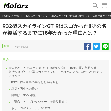
HOME
特集
R32型スカイラインGT-Rはスゴかった!!その名が復活するまでに16年かかっ
R32型スカイラインGT-Rはスゴかった!!その名
が復活するまでに16年かかった理由とは？
特集
2019/05/26
目次
大人気だった名車ケンメリGT-Rが姿を消して16年。長い年月を経て、
復活を遂げたR32型スカイラインGT-Rとはどのような車だったのでし
ょうか？
R32以前～過去の栄光としがらみと
屈辱と再生への誓い
目標は「世界制覇」
「宿命」と「プレッシャー」を乗り越えて
もう一つのステージ、N1耐久