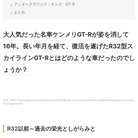
アンダーグラウンド・キング、GT-R
まとめ
大人気だった名車ケンメリGT-Rが姿を消して
16年。長い年月を経て、復活を遂げたR32型ス
カイラインGT-Rとはどのような車だったのでし
ょうか？
出典：http://motorz.jp/wp-content/uploads/2016/09/http-www.tomeipowered.comBTEindex.phptomei-history
2735.jpg?id=327
R32以前～過去の栄光としがらみと