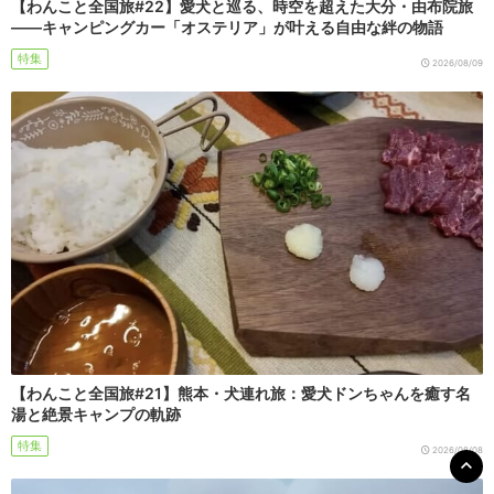
【わんこと全国旅#22】愛犬と巡る、時空を超えた大分・由布院旅
――キャンピングカー「オステリア」が叶える自由な絆の物語
特集
2026/08/09
【わんこと全国旅#21】熊本・犬連れ旅：愛犬ドンちゃんを癒す名
湯と絶景キャンプの軌跡
特集
2026/08/08