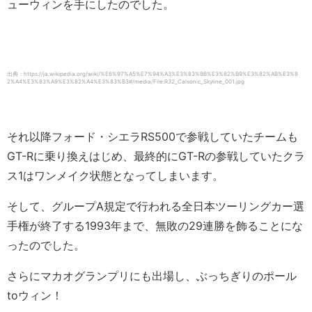
ューウィンを手にしたのでした。
出典：https://ja.wikipedia.org/wiki/%E6%97%A5%E7%94%A3%E3%83%BB%E3%82%B9%E3%82%AB%E3%8
2%A4%E3%83%A9%E3%82%A4%E3%83%B3#/media/File:R32_Calsonic_Skyline_001.jpg
それ以降フォード・シエラRS500で参戦していたチームも
GT-Rに乗り換えはじめ、最終的にGT-Rの参戦していたクラ
ス1はワンメイク状態となってしまいます。
そして、グループA規定で行われる全日本ツーリングカー選
手権が終了する1993年まで、無敗の29連勝を飾ることにな
ったのでした。
さらにマカオグランプリにも出場し、ぶっちぎりのポール
toウィン！