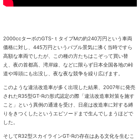
2000ccターボのGTS-ｔタイプMの約240万円という車両
価格に対し、445万円というバブル景気に沸く当時ですら
高額な車両でしたが、この種の方たちはこぞって買い替
え、夜の首都高、湾岸線、などに限らず日本全国各地の峠
道や埠頭にも出没し、夜な夜な競争を繰り広げます。
このような違法改造車が多く出現した結果、2007年に発売
されたR35型GT-Rの形式認定の際「違法改造車対策を施す
こと」という異例の通達を受け、日産は改造車に対する縛
りをきつくしたというエピソードまで生んでしまうほどで
した。
そしてR32型スカイラインGT-Rの存在はある文化を生むこ