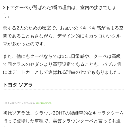
2ドアクーペが選ばれた1番の理由は、室内の狭さでしょ
う。
恋する2人のための密室で、お互いのドキドキ感が高まる空
間であることもさながら、デザイン的にもカッコいいクル
マが多かったのです。
また、他にもクーペならではの非日常感や、クーペは高級
で同クラスのセダンより高額設定であることも、バブル期
にはデートカーとして選ばれる理由の1つでもありました。
トヨタ ソアラ
トヨタ Z20系ソアラ / Photo by
Jourdan Smith
初代ソアラは、クラウン2DHTの後継車的なキャラクターを
持って登場した車種で、実質クラウンクーペと言っても過