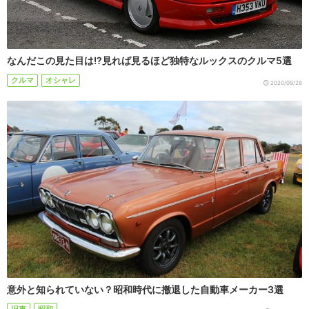
なんだこの見た目は!?見れば見るほど独特なルックスのクルマ5選
クルマ
オシャレ
2020/09/28
意外と知られていない？昭和時代に撤退した自動車メーカー3選
旧車
昭和