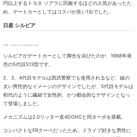
円以上するトヨタ ソアラに匹敵するほどの人気があったた
め、デートカーとしてはコスパが良い1台でした。
日産 シルビア
出典：https://ja.wikipedia.org/
シルビアがデートカーとして脚光を浴びたのが、1988年発
売の5代目S13型です。
2、3、4代目モデルは西武警察でも使用されるなど、線の
太い男性的なイメージのデザインでしたが、5代目モデルは
初代のように繊細で女性的、かつ都会的なデザインとなっ
て登場しました。
メカニズムは2.0リッター直4DOHCと同ターボを搭載。
コンパクトなFRクーペだったため、ドライブ好きな男性に