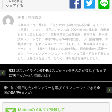
この記事を
シェアする
著者：猪俣義久
自動車ライター歴4年。「何か1つでも学びがある記事」をモットー
に執筆しています。 得意なジャンルは1990年前後の日本車、自動車
をお得に楽しむ経済術、自動車業界の経営戦略、新車情報、助手席
試乗レポートです。 中学2年から34年間に渡り「月刊自家用車」の
愛読者です。お気に入りのコーナーはもちろん、新車購入値引きレ
ポートです。 18歳から38歳までの20年間に、軽自動車から高級セ
ダン、キャンピングー(バンコン)やトラックまで延べ11台を所有しま
した。現在は目を患っているため、運転免許を返納しました。
R32型スカイラインGT-Rはスゴかった!!その名が復活するまで
に16年かかった理由とは？
車中泊で活用したい!!シャワーを浴びてリフレッシュできる全
国のSA/PAまとめ
Motorzのメルマガ登録して