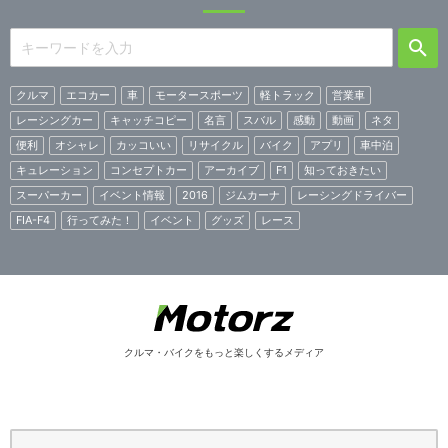
クルマ
エコカー
車
モータースポーツ
軽トラック
営業車
レーシングカー
キャッチコピー
名言
スバル
感動
動画
ネタ
便利
オシャレ
カッコいい
リサイクル
バイク
アプリ
車中泊
キュレーション
コンセプトカー
アーカイブ
F1
知っておきたい
スーパーカー
イベント情報
2016
ジムカーナ
レーシングドライバー
FIA-F4
行ってみた！
イベント
グッズ
レース
クルマ・バイクをもっと楽しくするメディア