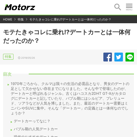
HOME
特集
モテたきゃコレに乗れ!?デートカーとは一体何だったのか？
モテたきゃコレに乗れ!?デートカーとは一体何
だったのか？
特集
2019/05/26
目次
1970年ごろから、クルマは我々の生活の必需品となり、男女のデートの
足として欠かせない存在までになりました。そんな中で登場したのが、
デートカーと呼ばれるジャンル。古くはハコスカ2DHT GT-Xがカタロ
グにデートカーと記していたり、バブル期にはシルビア、プレリュー
ド、ソアラなどが人気を博しました。また、最近のデートカー需要はミ
ニバンやSUVに集中。そんな「デートカー」の定義とは一体何なのでし
ょうか？
デートカーってなに？
バブル期の人気デートカー
現代のおすすめデートカー