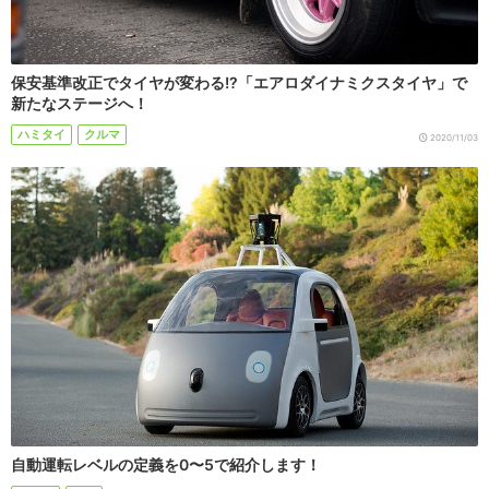
保安基準改正でタイヤが変わる!?「エアロダイナミクスタイヤ」で
新たなステージへ！
ハミタイ
クルマ
2020/11/03
自動運転レベルの定義を0〜5で紹介します！