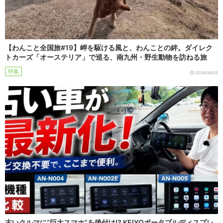
【わんこと全国旅#19】岬を駆ける風と、わんことの絆。ダイレク
トカーズ「オーステリア」で巡る、南九州・野生動物を訪ねる旅
特集
2026/08/05
古いクルマに“巨大スマホ”を後付け!? KEIYOポータブルディスプレ