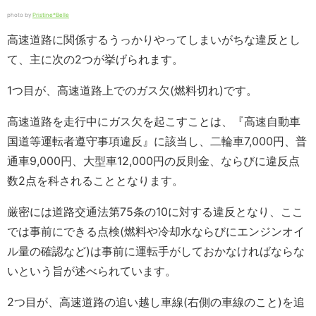
photo by
Pristine*Belle
高速道路に関係するうっかりやってしまいがちな違反とし
て、主に次の2つが挙げられます。
1つ目が、高速道路上でのガス欠(燃料切れ)です。
高速道路を走行中にガス欠を起こすことは、『高速自動車
国道等運転者遵守事項違反』に該当し、二輪車7,000円、普
通車9,000円、大型車12,000円の反則金、ならびに違反点
数2点を科されることとなります。
厳密には道路交通法第75条の10に対する違反となり、ここ
では事前にできる点検(燃料や冷却水ならびにエンジンオイ
ル量の確認など)は事前に運転手がしておかなければならな
いという旨が述べられています。
2つ目が、高速道路の追い越し車線(右側の車線のこと)を追