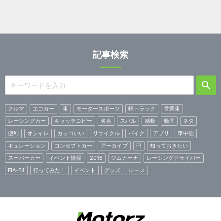
記事検索
クルマ
エコカー
車
モータースポーツ
軽トラック
営業車
レーシングカー
キャッチコピー
名言
スバル
感動
動画
ネタ
便利
オシャレ
カッコいい
リサイクル
バイク
アプリ
車中泊
キュレーション
コンセプトカー
アーカイブ
F1
知っておきたい
スーパーカー
イベント情報
2016
ジムカーナ
レーシングドライバー
FIA-F4
行ってみた！
イベント
グッズ
レース