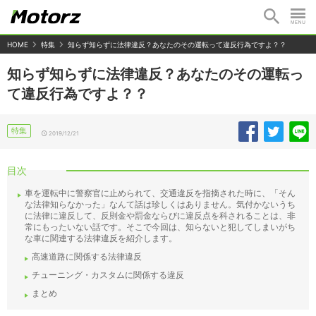
HOME
特集
知らず知らずに法律違反？あなたのその運転って違反行為ですよ？？
知らず知らずに法律違反？あなたのその運転っ
て違反行為ですよ？？
特集
2019/12/21
目次
車を運転中に警察官に止められて、交通違反を指摘された時に、「そん
な法律知らなかった」なんて話は珍しくはありません。気付かないうち
に法律に違反して、反則金や罰金ならびに違反点を科されることは、非
常にもったいない話です。そこで今回は、知らないと犯してしまいがち
な車に関連する法律違反を紹介します。
高速道路に関係する法律違反
チューニング・カスタムに関係する違反
まとめ