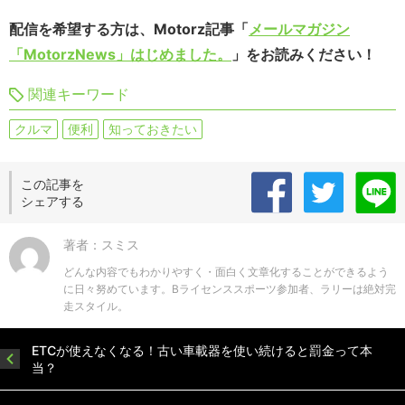
配信を希望する方は、Motorz記事「
メールマガジン
「MotorzNews」はじめました。
」をお読みください！
関連キーワード
クルマ
便利
知っておきたい
この記事を
シェアする
著者：スミス
どんな内容でもわかりやすく・面白く文章化することができるよう
に日々努めています。Bライセンススポーツ参加者、ラリーは絶対完
走スタイル。
ETCが使えなくなる！古い車載器を使い続けると罰金って本
当？