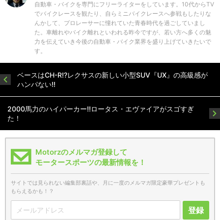
自動車・バイクを専門にフリーライターをしています。10代からTV
でバイクレースを観たり、自らミニバイクレースへ参戦もしたりな
んかして、プロレーサーに憧れていた青春時代を過ごしていまし
た。車離れやバイク離れといわれる昨今ですが、若い方へ多くの魅
力を伝えていき今後の自動車・バイク業界を盛り上げていきたいで
す。
ベースはCH-R!?レクサスの新しい小型SUV『UX』の高級感が
ハンパない!!
2000馬力のハイパーカー!!ロータス・エヴァイアがスゴすぎ
た！
Motorzのメルマガ登録して
モータースポーツの最新情報を！
サイトでは見られない編集部裏話や、月に一度のメルマガ限定豪華プレゼントも
もらえるかも！？
登録