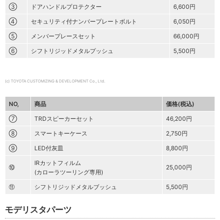
③
ドアハンドルプロテクター
6,600円
④
セキュリティ付ナンバープレートボルト
6,050円
⑤
メンバープレースセット
66,000円
⑥
シフトリジッドメタルプッシュ
5,500円
(c) TOYOTA CUSTOMIZING & DEVELOPMENT Co., Ltd.
NO,
商品
価格(税込)
⑦
TRDスピーカーセット
46,200円
⑧
スマートキーケース
2,750円
⑨
LED付灰皿
8,800円
IRカットフィルム
⑩
25,000円
(カローラツーリング専用)
⑪
シフトリジッドメタルブッシュ
5,500円
モデリスタパーツ