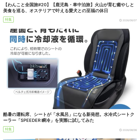
【わんこと全国旅#20】【鹿児島・車中泊旅】火山が育む癒やしと
美食を巡る、オステリアで叶える愛犬との至福の休日
特集
2026/08/07
酷暑の運転席、シートが「水風呂」になる新発想。水冷式シートク
ーラー「SPEEDER 瞬冷」を実際に試してみた
特集
2026/08/06