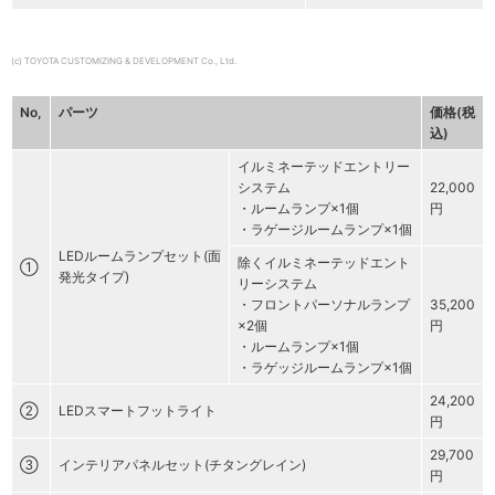
(c) TOYOTA CUSTOMIZING & DEVELOPMENT Co., Ltd.
No,
パーツ
価格(税
込)
イルミネーテッドエントリー
システム
22,000
・ルームランプ×1個
円
・ラゲージルームランプ×1個
LEDルームランプセット(面
除くイルミネーテッドエント
①
発光タイプ)
リーシステム
・フロントパーソナルランプ
35,200
×2個
円
・ルームランプ×1個
・ラゲッジルームランプ×1個
24,200
②
LEDスマートフットライト
円
29,700
③
インテリアパネルセット(チタングレイン)
円