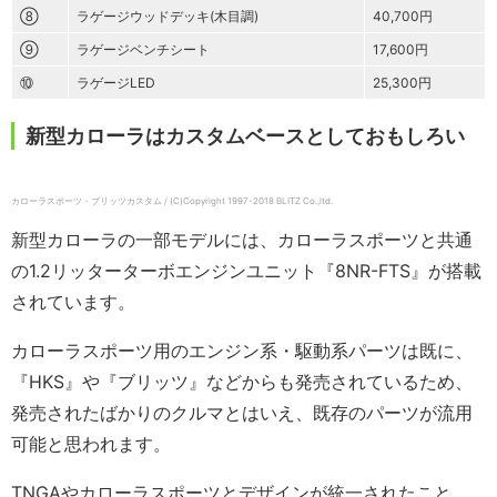
⑧
ラゲージウッドデッキ(木目調)
40,700円
⑨
ラゲージベンチシート
17,600円
⑩
ラゲージLED
25,300円
新型カローラはカスタムベースとしておもしろい
カローラスポーツ・ブリッツカスタム / (C)Copyright 1997-2018 BLITZ Co.,ltd.
新型カローラの一部モデルには、カローラスポーツと共通
の1.2リッターターボエンジンユニット『8NR-FTS』が搭載
されています。
カローラスポーツ用のエンジン系・駆動系パーツは既に、
『HKS』や『ブリッツ』などからも発売されているため、
発売されたばかりのクルマとはいえ、既存のパーツが流用
可能と思われます。
TNGAやカローラスポーツとデザインが統一されたこと