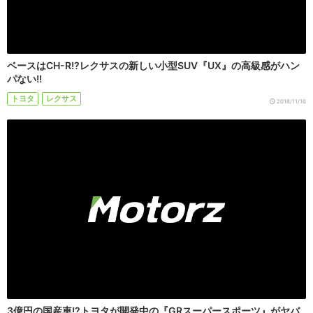
ベースはCH-R!?レクサスの新しい小型SUV『UX』の高級感がハン
パない!!
トヨタ
レクサス
2018/11/16
3億円の国産車!?トヨタが開発中の『GRスーパースポーツ』がヤバ