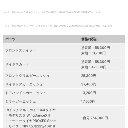
トヨタ・新型カローラ用 モデリスタ / (c) TOYOTA CUSTOMIZING & DEVELOPMENT Co., Ltd.
トヨタ・新型カローラ ツーリング用 モデリスタ / (c) TOYOTA CUSTOMIZING & DEVELOPMENT Co., Ltd.
パーツ
価格(税込)
塗装済：58,300円
フロントスポイラー
素地：51,700円
塗装済：58,300円
サイドスカート
素地：47,300円
フロントグリルガーニッシュ
25,300円
サイドドアガーニッシュ
37,400円
ドアハンドルガーニッシュ
13,200円
ミラーガーニッシュ
17,600円
18インチアルミホイール&タイヤ
・モデリスタ WingDanceXⅢ
1台分 264,000円
・トーヨータイヤPROXES Sport
・サイズ：18×7.5J&225/40R18