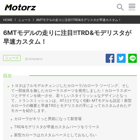
HOME
ニュース
6MTモデルの走りに注目!!TRD&モデリスタが早速カスタム！
6MTモデルの走りに注目!!TRD&モデリスタが
早速カスタム！
ニュース
2019/09/23
目次
トヨタはフルモデルチェンジしたカローラ/カローラ ツーリング、そし
て一部改良を施したカローラスポーツを発売しました！カローラスポー
ツとデザインを統一させ、若々しいスタイリッシュなデザインとなっ
て、トランスミッションは、ATだけでなく6速i-MTモデルも設定！新型
カローラの概要と早速TRDとモデリスタの手によってカスタムされたデ
モカーを紹介します。
カローラがキリっと男前になって新登場
TRD&モデリスタが早速カスタムパーツをリリース
新型カローラはカスタムベースとしておもしろい