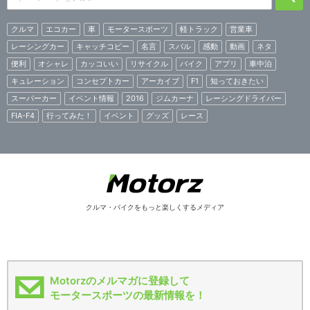
クルマ
エコカー
車
モータースポーツ
軽トラック
営業車
レーシングカー
キャッチコピー
名言
スバル
感動
動画
ネタ
便利
オシャレ
カッコいい
リサイクル
バイク
アプリ
車中泊
キュレーション
コンセプトカー
アーカイブ
F1
知っておきたい
スーパーカー
イベント情報
2016
ジムカーナ
レーシングドライバー
FIA-F4
行ってみた！
イベント
グッズ
レース
クルマ・バイクをもっと楽しくするメディア
Motorzのメルマガに登録して
モータースポーツの最新情報を！