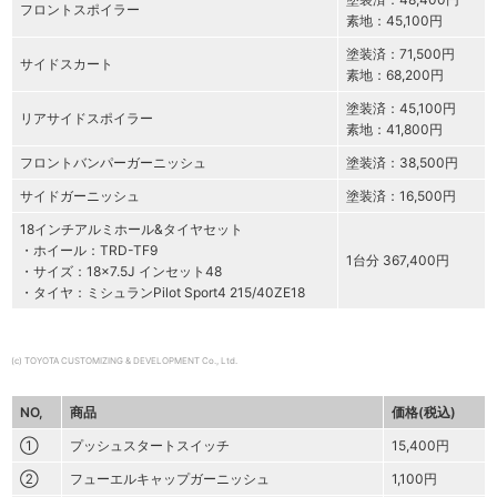
フロントスポイラー
素地：45,100円
塗装済：71,500円
サイドスカート
素地：68,200円
塗装済：45,100円
リアサイドスポイラー
素地：41,800円
フロントバンパーガーニッシュ
塗装済：38,500円
サイドガーニッシュ
塗装済：16,500円
18インチアルミホール&タイヤセット
・ホイール：TRD-TF9
1台分 367,400円
・サイズ：18×7.5J インセット48
・タイヤ：ミシュランPilot Sport4 215/40ZE18
(c) TOYOTA CUSTOMIZING & DEVELOPMENT Co., Ltd.
NO,
商品
価格(税込)
①
プッシュスタートスイッチ
15,400円
②
フューエルキャップガーニッシュ
1,100円