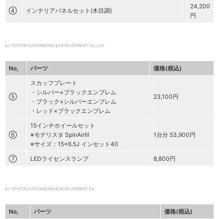
24,200
④
インテリアパネルセット(木目調)
円
(c) TOYOTA CUSTOMIZING & DEVELOPMENT Co., Ltd.
No,
パーツ
価格(税込)
スカッフプレート
・シルバー×ブラックエンブレム
⑤
23,100円
・ブラック×シルバーエンブレム
・レッド×ブラックエンブレム
15インチホイールセット
⑥
※モデリスタ SpinAirⅢ
1台分 53,900円
※サイズ：15×6.5J インセット40
⑦
LEDライセンスランプ
8,800円
(c) TOYOTA CUSTOMIZING & DEVELOPMENT Co.
No,
パーツ
価格(税込)