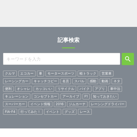
記事検索
クルマ
エコカー
車
モータースポーツ
軽トラック
営業車
レーシングカー
キャッチコピー
名言
スバル
感動
動画
ネタ
便利
オシャレ
カッコいい
リサイクル
バイク
アプリ
車中泊
キュレーション
コンセプトカー
アーカイブ
F1
知っておきたい
スーパーカー
イベント情報
2016
ジムカーナ
レーシングドライバー
FIA-F4
行ってみた！
イベント
グッズ
レース