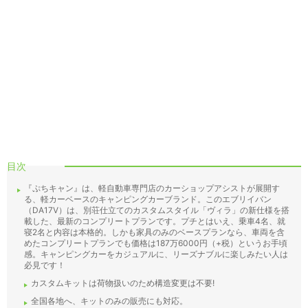
目次
『ぷちキャン』は、軽自動車専門店のカーショップアシストが展開す
る、軽カーベースのキャンピングカーブランド。このエブリイバン
（DA17V）は、別荘仕立てのカスタムスタイル「ヴィラ」の新仕様を搭
載した、最新のコンプリートプランです。プチとはいえ、乗車4名、就
寝2名と内容は本格的。しかも家具のみのベースプランなら、車両を含
めたコンプリートプランでも価格は187万6000円（+税）というお手頃
感。キャンピングカーをカジュアルに、リーズナブルに楽しみたい人は
必見です！
カスタムキットは荷物扱いのため構造変更は不要!
全国各地へ、キットのみの販売にも対応。