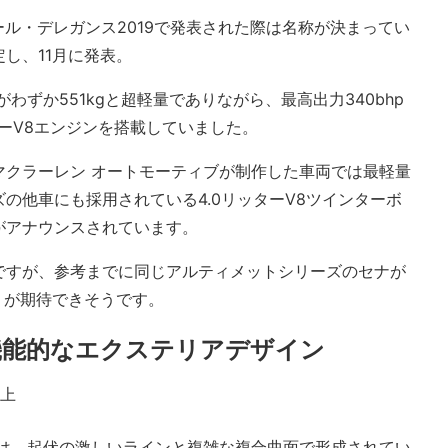
ール・デレガンス2019で発表された際は名称が決まってい
し、11月に発表。
わずか551kgと超軽量でありながら、最高出力340bhp
ターV8エンジンを搭載していました。
マクラーレン オートモーティブが制作した車両では最軽量
の他車にも採用されている4.0リッターV8ツインターボ
がアナウンスされています。
ですが、参考までに同じアルティメットシリーズのセナが
あたりが期待できそうです。
機能的なエクステリアデザイン
アは、起伏の激しいラインと複雑な複合曲面で形成されてい