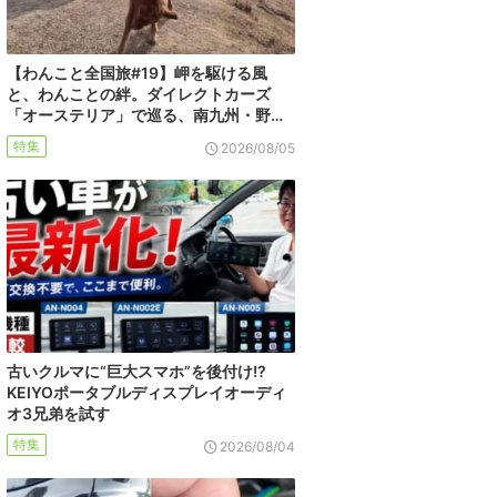
【わんこと全国旅#19】岬を駆ける風
と、わんことの絆。ダイレクトカーズ
「オーステリア」で巡る、南九州・野…
特集
2026/08/05
古いクルマに“巨大スマホ”を後付け!?
KEIYOポータブルディスプレイオーディ
オ3兄弟を試す
特集
2026/08/04