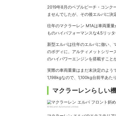
2019年8月のペブルビーチ・コンク
ませんでしたが、その後エルバに決定
往年のマクラーレン M1Aは車両重量が
ものハイパフォーマンスな4.5リッ
新型エルバは往年のエルバに倣い、
のボディに、アルティメットシリーズ
のハイパワーエンジンを搭載すこと
実際の車両重量はまだ未決定のよう
1,198kgなので、1,100kg台前半
マクラーレンらしい
© McLaren Automotive Limited.
マクラーレン エルバのエクステリ