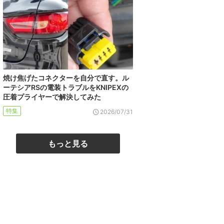
焼け焦げたコネクターを自分で直す。ル
ーテシアRSの電装トラブルをKNIPEXの
圧着プライヤーで解決してみた
特集
2026/07/31
もっと見る