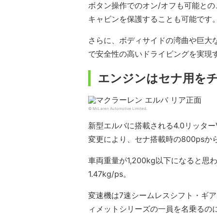
ボタン操作でのオン/オフも可能との
キャビンを保護することも可能です
さらに、ボディサイドの湾曲や巨大
で安全性の高いドライビングを実現
エンジンはセナ用を
© McLaren Automotive Limited.
新型エルバに搭載される4.0リッタ
変更により、セナ搭載時の800psから
車両重量が1,200kg以下になると
1.47kg/ps。
変速機は7速シームレスシフト・ギアボ
ィメットシリーズの一員を名乗るの