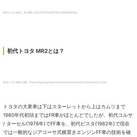
初代トヨタ MR2 / © 1998-2018 TOYOTA MOTOR CORPORATION.
初代トヨタ MR2とは？
初代トヨタ MR2 出典：https://toyota.jp/spo/information/collection/mr2/datafile/2_2.html
トヨタの大衆車は下はスターレットから上はカムリまで
1980年代初頭まではFR車がほとんどでしたが、初代コルサ
/ ターセル(1978年)でFF車を、初代ビスタ(1982年)で現在
では一般的なジアコーサ式横置きエンジンFF車の技術を確