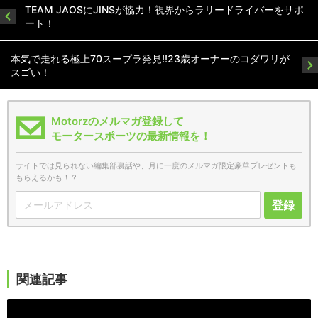
TEAM JAOSにJINSが協力！視界からラリードライバーをサポ
ート！
本気で走れる極上70スープラ発見!!23歳オーナーのコダワリが
スゴい！
Motorzのメルマガ登録して
モータースポーツの最新情報を！
サイトでは見られない編集部裏話や、月に一度のメルマガ限定豪華プレゼントも
もらえるかも！？
登録
関連記事