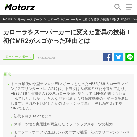
HOME
モータースポーツ
カローラをスーパーカーに変えた驚異の技術！初代MR2がスゴ
カローラをスーパーカーに変えた驚異の技術！
初代MR2がスゴかった理由とは
モータースポーツ
2020/09/06
目次
トヨタ最後の小型テンロクFRスポーツとなったAE85 / 86 カローラレビ
ン / スプリンタートレノの時代、トヨタは大衆車のFF化を進めており、
AE85 / 86も次期型のE90系カローラ派生型としてはFF化が避けられま
せんでした。しかし、そんなFF化は新たな後輪駆動車の可能性を生み出
します。それを具現化した初のミッドシップ車が、初代AW10 / 11型
MR2でした。
初代トヨタ MR2とは？
スポーツ性と実用性を両立したミッドシップスポーツの魅力
モータースポーツでは主にジムカーナで活躍、幻のラリーマシン222D
も