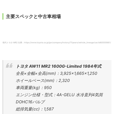
主要スペックと中古車相場
初代トヨタ MR2 出典：https://www.toyota.co.jp/jpn/company/history/75years/vehicle_lineage/car/id60000661/
トヨタ AW11 MR2 1600G-Limited 1984年式
全長×全幅×全高(mm)：3,925×1,665×1,250
ホイールベース(mm)：2,320
車両重量(kg)：950
エンジン仕様・型式：4A-GELU 水冷直列4気筒
DOHC16バルブ
総排気量(cc)：1,587