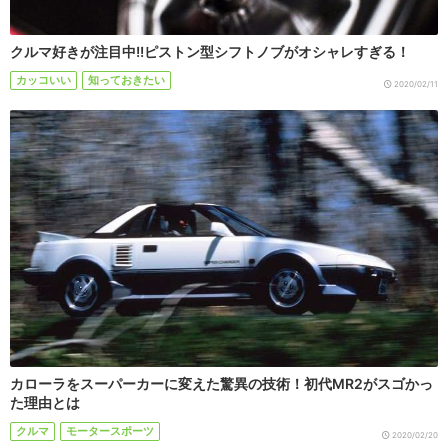
クルマ好きが注目中!!ピストン型シフトノブがオシャレすぎる！
カッコいい
知っておきたい
2020/02/11
カローラをスーパーカーに変えた驚異の技術！初代MR2がスゴかっ
た理由とは
クルマ
モータースポーツ
2020/02/20