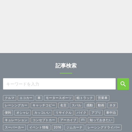
記事検索
クルマ
エコカー
車
モータースポーツ
軽トラック
営業車
レーシングカー
キャッチコピー
名言
スバル
感動
動画
ネタ
便利
オシャレ
カッコいい
リサイクル
バイク
アプリ
車中泊
キュレーション
コンセプトカー
アーカイブ
F1
知っておきたい
スーパーカー
イベント情報
2016
ジムカーナ
レーシングドライバー