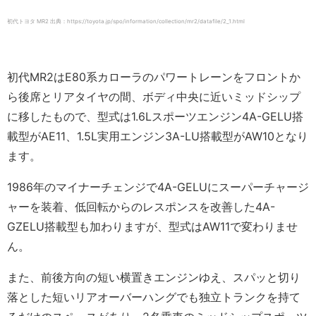
初代トヨタ MR2 出典：https://toyota.jp/spo/information/collection/mr2/datafile/2_1.html
初代MR2はE80系カローラのパワートレーンをフロントか
ら後席とリアタイヤの間、ボディ中央に近いミッドシップ
に移したもので、型式は1.6Lスポーツエンジン4A-GELU搭
載型がAE11、1.5L実用エンジン3A-LU搭載型がAW10となり
ます。
1986年のマイナーチェンジで4A-GELUにスーパーチャージ
ャーを装着、低回転からのレスポンスを改善した4A-
GZELU搭載型も加わりますが、型式はAW11で変わりませ
ん。
また、前後方向の短い横置きエンジンゆえ、スパッと切り
落とした短いリアオーバーハングでも独立トランクを持て