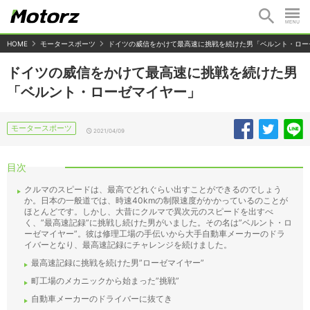
HOME
モータースポーツ
ドイツの威信をかけて最高速に挑戦を続けた男「ベルント・ロー
ドイツの威信をかけて最高速に挑戦を続けた男
「ベルント・ローゼマイヤー」
モータースポーツ
2021/04/09
目次
クルマのスピードは、最高でどれぐらい出すことができるのでしょう
か。日本の一般道では、時速40kmの制限速度がかかっているのことが
ほとんどです。しかし、大昔にクルマで異次元のスピードを出すべ
く、”最高速記録”に挑戦し続けた男がいました。その名は”ベルント・ロ
ーゼマイヤー”。彼は修理工場の手伝いから大手自動車メーカーのドラ
イバーとなり、最高速記録にチャレンジを続けました。
最高速記録に挑戦を続けた男”ローゼマイヤー”
町工場のメカニックから始まった”挑戦”
自動車メーカーのドライバーに抜てき