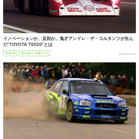
イノベーションか、反則か。鬼才アンドレ・デ・コルタンツが生ん
だ”TOYOTA TS020″とは
クルマ
モータースポーツ
2018/05/22