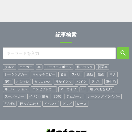
記事検索
クルマ
エコカー
車
モータースポーツ
軽トラック
営業車
レーシングカー
キャッチコピー
名言
スバル
感動
動画
ネタ
便利
オシャレ
カッコいい
リサイクル
バイク
アプリ
車中泊
キュレーション
コンセプトカー
アーカイブ
F1
知っておきたい
スーパーカー
イベント情報
2016
ジムカーナ
レーシングドライバー
FIA-F4
行ってみた！
イベント
グッズ
レース